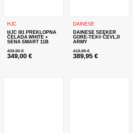
Ta izdelek ima več različic. Možnosti lahko izberete na stran
Ta izdelek ima več različic. 
HJC
DAINESE
HJC i91 PREKLOPNA
DAINESE SEEKER
ČELADA WHITE +
GORE-TEX® ČEVLJI
SENA SMART 11B
ARMY
409,90
€
419,95
€
349,00
€
389,95
€
Izvirna cena je bila: 409,90 €.
Izvirna cena je bila:
Trenutna cena je: 349,00 €.
Trenutna cena je: 38