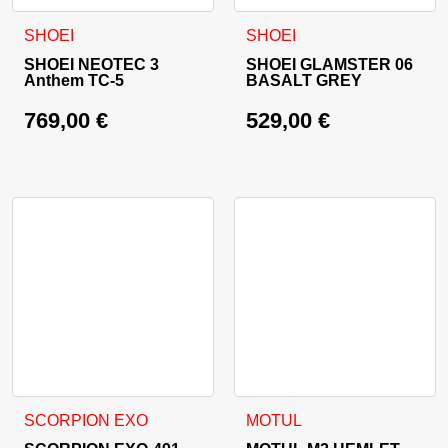
Ta izdelek ima več različic. Možnosti lahko izberete na stran
Ta izdelek ima več različic. 
SHOEI
SHOEI
SHOEI NEOTEC 3
SHOEI GLAMSTER 06
Anthem TC-5
BASALT GREY
769,00
€
529,00
€
Ta izdelek ima več različic. Možnosti lahko izberete na stran
SCORPION EXO
MOTUL