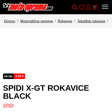
Wishlist
Cart
Išči
Account
Domov
Motoristična oprema
Rokavice
Tekstilne rokavice
akcija
-
5,00
€
SPIDI X-GT ROKAVICE
BLACK
SPIDI