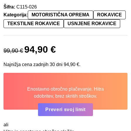
Šifra:
C115-026
Kategorija:
MOTORISTIČNA OPREMA
ROKAVICE
TEKSTILNE ROKAVICE
USNJENE ROKAVICE
Izvirna cena je bila: 99,90 €.
Trenutna cena je: 94,90 €.
94,90
€
99,90
€
Najnižja cena zadnjih 30 dni
94,90
€
.
Enostavno obročno plačevanje. Hitra
odobritev, brez skritih stroškov.
Preveri svoj limit
ali