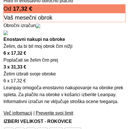
Hitro in enostavno obročno plačilo
Od
17,32
€
Vaš mesečni obrok
Obročni izračun
Enostavni nakupi na obroke
Želim, da bi bil moj obrok čim nižji
6 x
17,32
€
Poplačati se želim čim prej
3 x
31,33
€
Želim izbrati svoje obroke
6 x
17,32
€
Leanpay omogoča enostavno nakupovanje na obroke prek
spleta. Za plačilo na obroke v košarici izberite Leanpay.
Informativni izračun ne vključuje stroška ocene tveganja.
Več informacij
|
Preverite svoj limit
IZBERI VELIKOST - ROKOVICE