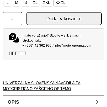
L
M
S
XL
XXL
XXXL
SPIDI X-GT ROKAVICE BLACK količina
Dodaj v košarico
-
+
Imate vprašanje? Stopite v stik z našim
strokovnjakom.
+ (386) 41 362 958
/
info@moto-oprema.com
UNIVERZALNA SLOVENSKA NAVODILA ZA
MOTORISTIČNO ZAŠČITNO OPREMO
OPIS