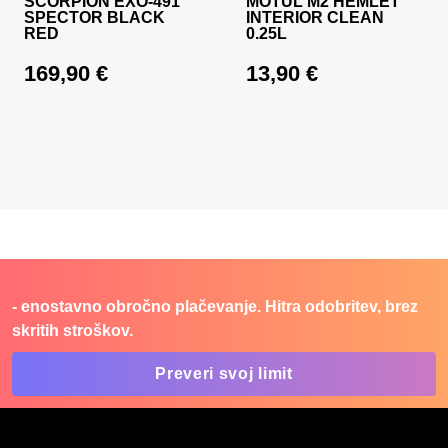
SCORPION EXO-491
MOTUL M2 HEMLET
SPECTOR BLACK
INTERIOR CLEAN
RED
0.25L
169,90
€
13,90
€
- enostavno obročno plačevanje. Hitra odobritev, brez
skritih stroškov.
Preveri svoj limit