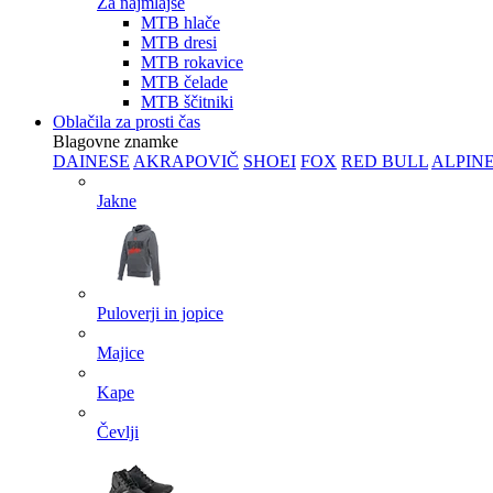
Za najmlajše
MTB hlače
MTB dresi
MTB rokavice
MTB čelade
MTB ščitniki
Oblačila za prosti čas
Blagovne znamke
DAINESE
AKRAPOVIČ
SHOEI
FOX
RED BULL
ALPIN
Jakne
Puloverji in jopice
Majice
Kape
Čevlji