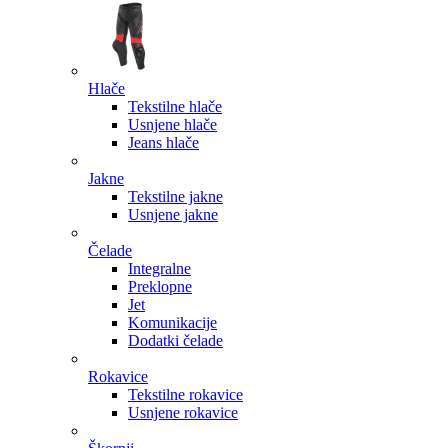
Hlače
Tekstilne hlače
Usnjene hlače
Jeans hlače
Jakne
Tekstilne jakne
Usnjene jakne
Čelade
Integralne
Preklopne
Jet
Komunikacije
Dodatki čelade
Rokavice
Tekstilne rokavice
Usnjene rokavice