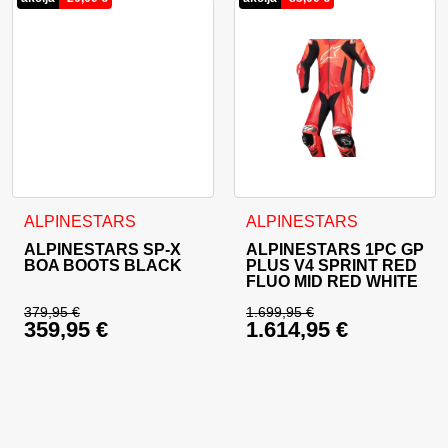
Ta izdelek ima več različic. Možnosti lahko izberete na stran
Ta izdelek ima več različic. 
ALPINESTARS
ALPINESTARS
ALPINESTARS SP-X
ALPINESTARS 1PC GP
BOA BOOTS BLACK
PLUS V4 SPRINT RED
FLUO MID RED WHITE
379,95
€
1.699,95
€
359,95
€
1.614,95
€
Izvirna cena je bila: 379,95 €.
Izvirna cena je bila:
Trenutna cena je: 359,95 €.
Trenutna cena je: 1.