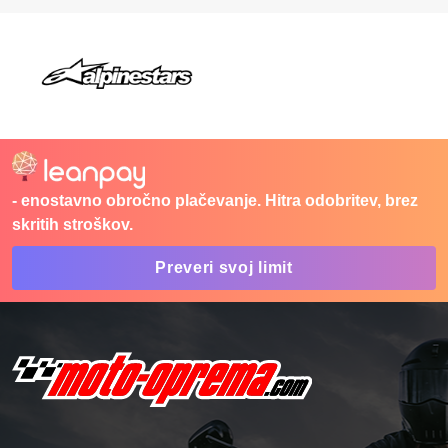
- enostavno obročno plačevanje. Hitra odobritev, brez
skritih stroškov.
Preveri svoj limit