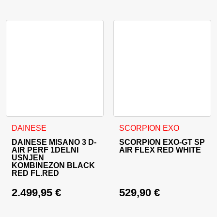
Ta izdelek ima več različic. Možnosti lahko izberete na stran
Ta izdelek ima več različic. 
DAINESE
SCORPION EXO
DAINESE MISANO 3 D-
SCORPION EXO-GT SP
AIR PERF 1DELNI
AIR FLEX RED WHITE
USNJEN
KOMBINEZON BLACK
RED FL.RED
2.499,95
€
529,90
€