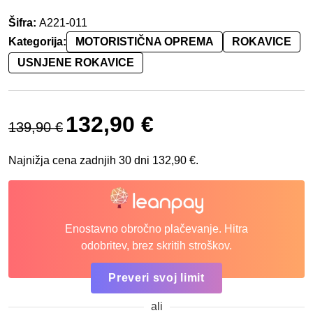
Šifra:
A221-011
Kategorija:
MOTORISTIČNA OPREMA
ROKAVICE
USNJENE ROKAVICE
Izvirna cena je bila: 139,90 €.
Trenutna cena je: 132,90 €.
132,90
€
139,90
€
Najnižja cena zadnjih 30 dni
132,90
€
.
Enostavno obročno plačevanje. Hitra
odobritev, brez skritih stroškov.
Preveri svoj limit
ali