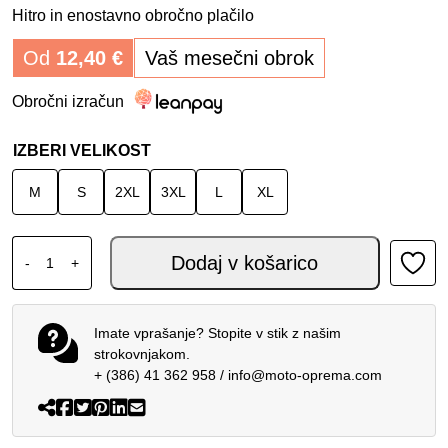
Hitro in enostavno obročno plačilo
Od
12,40
€
Vaš mesečni obrok
Obročni izračun
IZBERI VELIKOST
M
S
2XL
3XL
L
XL
SPIDI STR-6 ROKAVICE BLACK WHITE količina
Dodaj v košarico
-
+
Imate vprašanje? Stopite v stik z našim
strokovnjakom.
+ (386) 41 362 958
/
info@moto-oprema.com