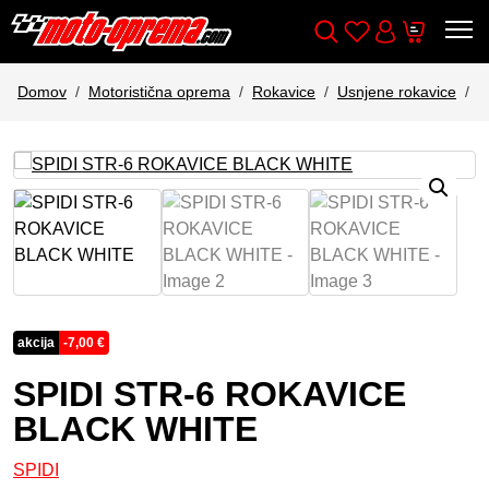
Wishlist
Cart
Išči
Account
Domov
Motoristična oprema
Rokavice
Usnjene rokavice
S
akcija
-
7,00
€
SPIDI STR-6 ROKAVICE
BLACK WHITE
SPIDI