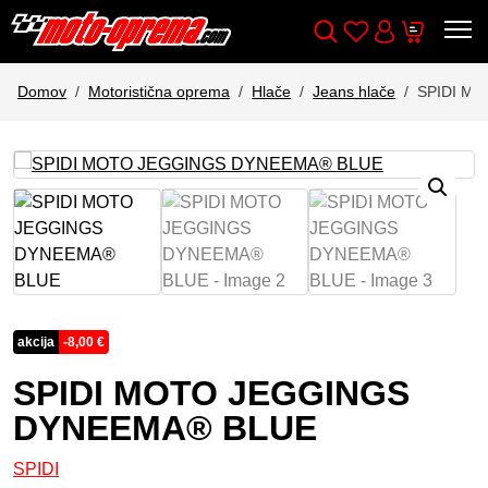
Wishlist
Cart
Išči
Account
Domov
Motoristična oprema
Hlače
Jeans hlače
SPIDI M
akcija
-
8,00
€
SPIDI MOTO JEGGINGS
DYNEEMA® BLUE
SPIDI