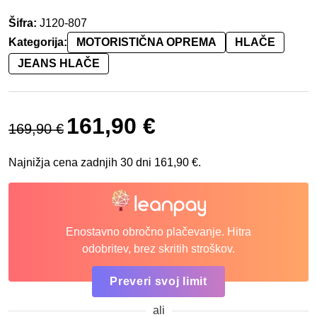
Šifra:
J120-807
Kategorija:
MOTORISTIČNA OPREMA
HLAČE
JEANS HLAČE
Izvirna cena je bila: 169,90 €.
Trenutna cena je: 161,90 €.
161,90
€
169,90
€
Najnižja cena zadnjih 30 dni
161,90
€
.
Enostavno obročno plačevanje. Hitra
odobritev, brez skritih stroškov.
Preveri svoj limit
ali