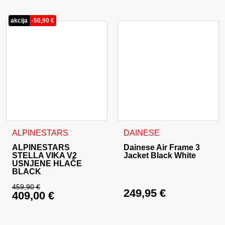
akcija
-
50,90
€
Ta izdelek ima več različic. Možnosti lahko izberete na stran
Ta izdelek ima več različic. 
ALPINESTARS
DAINESE
ALPINESTARS
Dainese Air Frame 3
STELLA VIKA V2
Jacket Black White
USNJENE HLAČE
BLACK
459,90
€
249,95
€
409,00
€
Izvirna cena je bila: 459,90 €.
Trenutna cena je: 409,00 €.