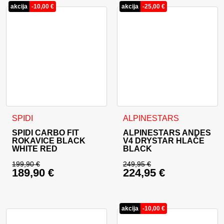
akcija
-
10,00
€
akcija
-
25,00
€
Ta izdelek ima več različic. Možnosti lahko izberete na stran
Ta izdelek ima več različic. 
SPIDI
ALPINESTARS
SPIDI CARBO FIT
ALPINESTARS ANDES
ROKAVICE BLACK
V4 DRYSTAR HLAČE
WHITE RED
BLACK
199,90
€
249,95
€
189,90
€
224,95
€
Izvirna cena je bila: 199,90 €.
Izvirna cena je bila:
Trenutna cena je: 189,90 €.
Trenutna cena je: 22
akcija
-
10,00
€