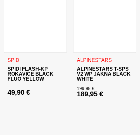
Ta izdelek ima več različic. Možnosti lahko izberete na stran
Ta izdelek ima več različic. 
SPIDI
ALPINESTARS
SPIDI FLASH-KP
ALPINESTARS T-SPS
ROKAVICE BLACK
V2 WP JAKNA BLACK
FLUO YELLOW
WHITE
199,95
€
49,90
€
189,95
€
Izvirna cena je bila:
Trenutna cena je: 18