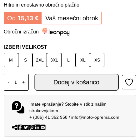
Hitro in enostavno obročno plačilo
Od
15,13
€
Vaš mesečni obrok
Obročni izračun
IZBERI VELIKOST
M
S
2XL
3XL
L
XL
XS
SPIDI MOTO JEGGINGS DYNEEMA® BLUE količina
Dodaj v košarico
-
+
Imate vprašanje? Stopite v stik z našim
strokovnjakom.
+ (386) 41 362 958
/
info@moto-oprema.com