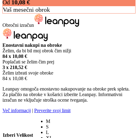
Od
10,08
€
Vaš mesečni obrok
Obročni izračun
Enostavni nakupi na obroke
Želim, da bi bil moj obrok čim nižji
84 x
10,08
€
Poplačati se želim čim prej
3 x
218,52
€
Želim izbrati svoje obroke
84 x
10,08
€
Leanpay omogoča enostavno nakupovanje na obroke prek spleta.
Za plačilo na obroke v košarici izberite Leanpay. Informativni
izračun ne vključuje stroška ocene tveganja.
Več informacij
|
Preverite svoj limit
M
S
L
Izberi Velikost
XL