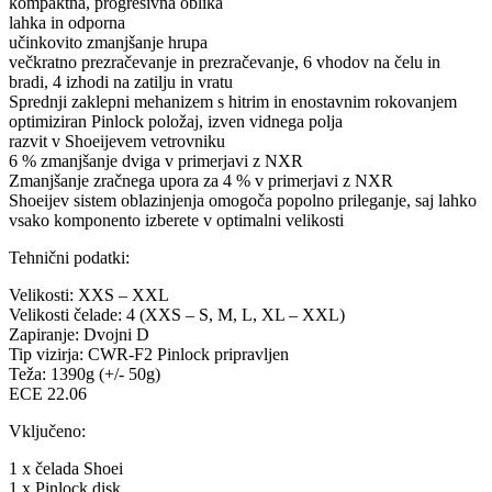
kompaktna, progresivna oblika
lahka in odporna
učinkovito zmanjšanje hrupa
večkratno prezračevanje in prezračevanje, 6 vhodov na čelu in
bradi, 4 izhodi na zatilju in vratu
Sprednji zaklepni mehanizem s hitrim in enostavnim rokovanjem
optimiziran Pinlock položaj, izven vidnega polja
razvit v Shoeijevem vetrovniku
6 % zmanjšanje dviga v primerjavi z NXR
Zmanjšanje zračnega upora za 4 % v primerjavi z NXR
Shoeijev sistem oblazinjenja omogoča popolno prileganje, saj lahko
vsako komponento izberete v optimalni velikosti
Tehnični podatki:
Velikosti: XXS – XXL
Velikosti čelade: 4 (XXS – S, M, L, XL – XXL)
Zapiranje: Dvojni D
Tip vizirja: CWR-F2 Pinlock pripravljen
Teža: 1390g (+/- 50g)
ECE 22.06
Vključeno:
1 x čelada Shoei
1 x Pinlock disk