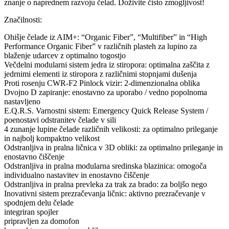
znanje o naprednem razvoju čelad. Doživite čisto zmogljivost!
Značilnosti:
Ohišje čelade iz AIM+: “Organic Fiber”, “Multifiber” in “High
Performance Organic Fiber” v različnih plasteh za lupino za
blaženje udarcev z optimalno togostjo
Večdelni modularni sistem jedra iz stiropora: optimalna zaščita z
jedrnimi elementi iz stiropora z različnimi stopnjami dušenja
Proti rosenju CWR-F2 Pinlock vizir: 2-dimenzionalna oblika
Dvojno D zapiranje: enostavno za uporabo / vedno popolnoma
nastavljeno
E.Q.R.S. Varnostni sistem: Emergency Quick Release System /
poenostavi odstranitev čelade v sili
4 zunanje lupine čelade različnih velikosti: za optimalno prileganje
in najbolj kompaktno velikost
Odstranljiva in pralna ličnica v 3D obliki: za optimalno prileganje in
enostavno čiščenje
Odstranljiva in pralna modularna sredinska blazinica: omogoča
individualno nastavitev in enostavno čiščenje
Odstranljiva in pralna prevleka za trak za brado: za boljšo nego
Inovativni sistem prezračevanja ličnic: aktivno prezračevanje v
spodnjem delu čelade
integriran spojler
pripravljen za domofon