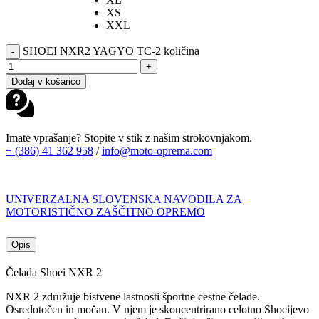
XS
XXL
SHOEI NXR2 YAGYO TC-2 količina
-
+
Dodaj v košarico
Imate vprašanje? Stopite v stik z našim strokovnjakom.
+ (386) 41 362 958
/
info@moto-oprema.com
UNIVERZALNA SLOVENSKA NAVODILA ZA
MOTORISTIČNO ZAŠČITNO OPREMO
Opis
Čelada Shoei NXR 2
NXR 2 združuje bistvene lastnosti športne cestne čelade.
Osredotočen in močan. V njem je skoncentrirano celotno Shoeijevo