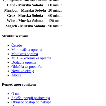
Celje - Murska Sobota
60 minut
Maribor - Murska Sobota
20 minut
Graz - Murska Sobota
60 minut
Wien - Murska Sobota
120 minut
Zagreb - Murska Sobota
90 minut
Struktura strani
Čelade
Motoristična oprema
Motokros oprema
MTB – kolesarska oprema
Dodatna oprema
Oblačila za prosti čas
Nova kolekcija
Akcije
Pomoč uporabnikom
O nas
Splošni pogoji poslovanja
Obrazec odstop od nakupa