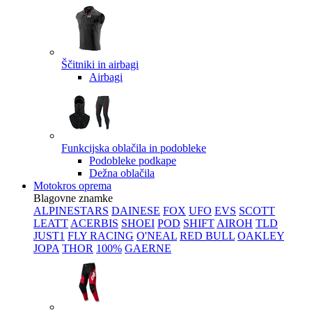
Ščitniki in airbagi
Airbagi
Funkcijska oblačila in podobleke
Podobleke podkape
Dežna oblačila
Motokros oprema
Blagovne znamke
ALPINESTARS
DAINESE
FOX
UFO
EVS
SCOTT
LEATT
ACERBIS
SHOEI
POD
SHIFT
AIROH
TLD
JUST1
FLY RACING
O'NEAL
RED BULL
OAKLEY
JOPA
THOR
100%
GAERNE