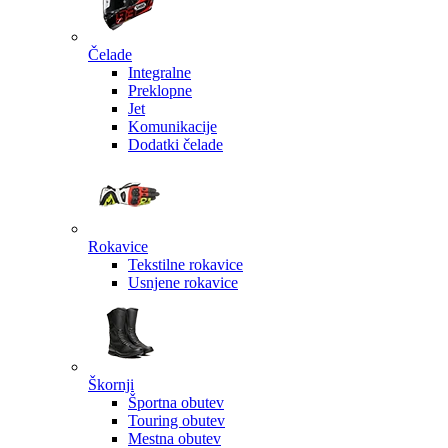
Čelade
Integralne
Preklopne
Jet
Komunikacije
Dodatki čelade
Rokavice
Tekstilne rokavice
Usnjene rokavice
Škornji
Športna obutev
Touring obutev
Mestna obutev