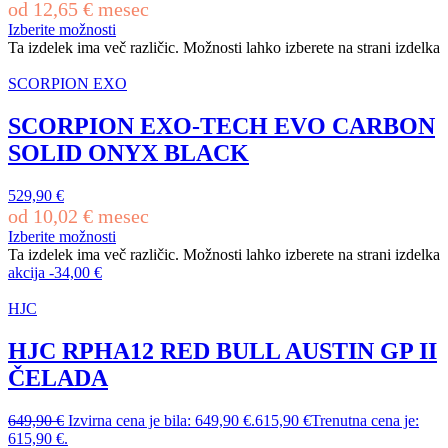
od
12,65
€
mesec
Izberite možnosti
Ta izdelek ima več različic. Možnosti lahko izberete na strani izdelka
SCORPION EXO
SCORPION EXO-TECH EVO CARBON
SOLID ONYX BLACK
529,90
€
od
10,02
€
mesec
Izberite možnosti
Ta izdelek ima več različic. Možnosti lahko izberete na strani izdelka
akcija
-
34,00
€
HJC
HJC RPHA12 RED BULL AUSTIN GP II
ČELADA
649,90
€
Izvirna cena je bila: 649,90 €.
615,90
€
Trenutna cena je:
615,90 €.