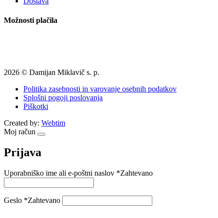
Dostava
Možnosti plačila
2026 © Damijan Miklavič s. p.
Politika zasebnosti in varovanje osebnih podatkov
Splošni pogoji poslovanja
Piškotki
Created by:
Webtim
Moj račun
Prijava
Uporabniško ime ali e-poštni naslov
*
Zahtevano
Geslo
*
Zahtevano