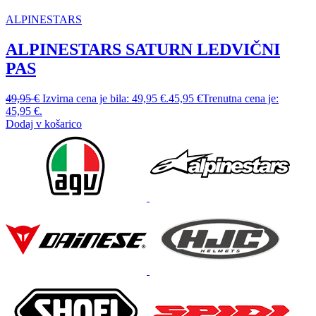
ALPINESTARS
ALPINESTARS SATURN LEDVIČNI
PAS
49,95
€
Izvirna cena je bila: 49,95 €.
45,95
€
Trenutna cena je:
45,95 €.
Dodaj v košarico