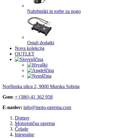
Nahrbtniki in torbe za nogo
Ostali dodatki
Nova kolekcija
OUTLET
Noršinska ulica 2, 9000 Murska Sobota
Gsm:
+ (386) 41 362 958
E-naslov:
info@moto-oprema.com
Domov
Motoristična oprema
Čelade
Integralne