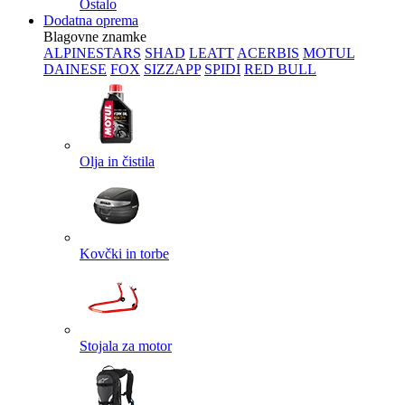
Ostalo
Dodatna oprema
Blagovne znamke
ALPINESTARS
SHAD
LEATT
ACERBIS
MOTUL
DAINESE
FOX
SIZZAPP
SPIDI
RED BULL
Olja in čistila
Kovčki in torbe
Stojala za motor