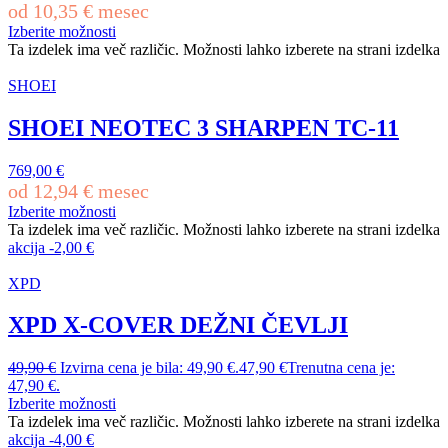
od
10,35
€
mesec
Izberite možnosti
Ta izdelek ima več različic. Možnosti lahko izberete na strani izdelka
SHOEI
SHOEI NEOTEC 3 SHARPEN TC-11
769,00
€
od
12,94
€
mesec
Izberite možnosti
Ta izdelek ima več različic. Možnosti lahko izberete na strani izdelka
akcija
-
2,00
€
XPD
XPD X-COVER DEŽNI ČEVLJI
49,90
€
Izvirna cena je bila: 49,90 €.
47,90
€
Trenutna cena je:
47,90 €.
Izberite možnosti
Ta izdelek ima več različic. Možnosti lahko izberete na strani izdelka
akcija
-
4,00
€