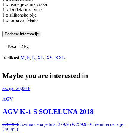
1 x usmerjevalnik zraka
1 x Deflektor za veter
1 x silikonsko olje
1 x torba za čelado
Dodatne informacije
Teža
2 kg
Velikost
M
,
S
,
L
,
XL
,
XS
,
XXL
Maybe you are interested in
akcija
-
20,00
€
AGV
AGV K-1 S SOLELUNA 2018
279,95
€
Izvirna cena je bila: 279,95 €.
259,95
€
Trenutna cena je:
259,95 €.