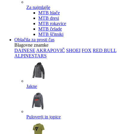
Za najmlajše
MTB hlače
MTB dresi
MTB rokavice
MTB čelade
MTB ščitniki
Oblačila za prosti čas
Blagovne znamke
DAINESE
AKRAPOVIČ
SHOEI
FOX
RED BULL
ALPINESTARS
Jakne
Puloverji in jopice