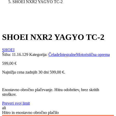
SHOEI NXR2 YAGYO TC-2
SHOEI NXR2 YAGYO TC-2
SHOEI
Šifra:
11.16.129
Kategorija:
Čelade
Integralne
Motoristična oprema
599,00
€
Najnižja cena zadnjih 30 dni
599,00
€
.
Enostavno obročno plačevanje. Hitra odobritev, brez skritih
stroškov.
Preveri svoj limit
ali
Hitro in enostavno obročno plačilo