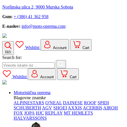
Noršinska ulica 2, 9000 Murska Sobota
Gsm:
+ (386) 41 362 958
E-naslov:
info@moto-oprema.com
Wishlist
Account
Cart
Išči
Search for:
Wishlist
Account
Cart
Motoristična oprema
Blagovne znamke
ALPINESTARS
O'NEAL
DAINESE
ROOF
SPIDI
SCHUBERTH
AGV
SHOEI
AXXIS
ACERBIS
AIROH
FOX
JOPA
HJC
REPLAY
MT HEMLETS
HALVARSSONS