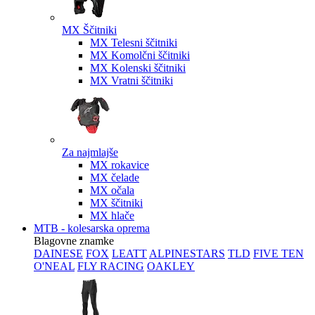
MX Ščitniki
MX Telesni ščitniki
MX Komolčni ščitniki
MX Kolenski ščitniki
MX Vratni ščitniki
Za najmlajše
MX rokavice
MX čelade
MX očala
MX ščitniki
MX hlače
MTB - kolesarska oprema
Blagovne znamke
DAINESE
FOX
LEATT
ALPINESTARS
TLD
FIVE TEN
O'NEAL
FLY RACING
OAKLEY