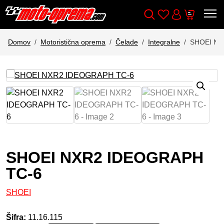
Wishlist
Cart
Išči
Account
Domov
Motoristična oprema
Čelade
Integralne
SHOEI NX
SHOEI NXR2 IDEOGRAPH
TC-6
SHOEI
Šifra:
11.16.115