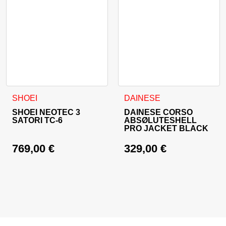
Ta izdelek ima več različic. Možnosti lahko izberete na stran
Ta izdelek ima več različic. 
SHOEI
DAINESE
SHOEI NEOTEC 3
DAINESE CORSO
SATORI TC-6
ABSØLUTESHELL
PRO JACKET BLACK
769,00
€
329,00
€