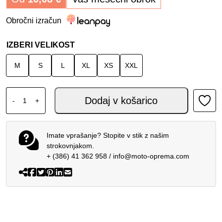
Obročni izračun
IZBERI VELIKOST
M
S
L
XL
XS
XXL
SHOEI NXR2 IDEOGRAPH TC-6 količina
Dodaj v košarico
-
+
Imate vprašanje? Stopite v stik z našim
strokovnjakom.
+ (386) 41 362 958
/
info@moto-oprema.com