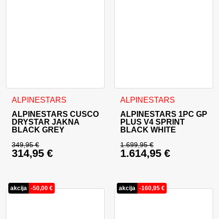
Ta izdelek ima več različic. Možnosti lahko izberete na stran
Ta izdelek ima več različic. 
ALPINESTARS
ALPINESTARS
ALPINESTARS CUSCO
ALPINESTARS 1PC GP
DRYSTAR JAKNA
PLUS V4 SPRINT
BLACK GREY
BLACK WHITE
349,95
€
1.699,95
€
314,95
€
1.614,95
€
Izvirna cena je bila: 349,95 €.
Izvirna cena je bila:
Trenutna cena je: 314,95 €.
Trenutna cena je: 1.
akcija
-
50,00
€
akcija
-
160,95
€