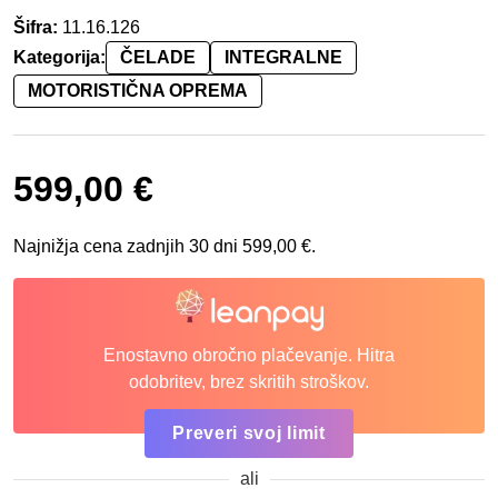
Šifra:
11.16.126
Kategorija:
ČELADE
INTEGRALNE
MOTORISTIČNA OPREMA
599,00
€
Najnižja cena zadnjih 30 dni
599,00
€
.
Enostavno obročno plačevanje. Hitra
odobritev, brez skritih stroškov.
Preveri svoj limit
ali