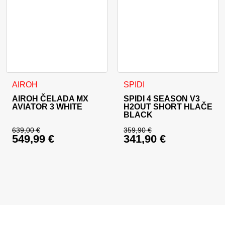
Ta izdelek ima več različic. Možnosti lahko izberete na stran
Ta izdelek ima več različic. 
AIROH
SPIDI
AIROH ČELADA MX
SPIDI 4 SEASON V3
AVIATOR 3 WHITE
H2OUT SHORT HLAČE
BLACK
639,00
€
359,90
€
549,99
€
341,90
€
Izvirna cena je bila: 639,00 €.
Izvirna cena je bila:
Trenutna cena je: 549,99 €.
Trenutna cena je: 34