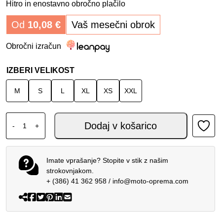
Hitro in enostavno obročno plačilo
Od
10,08
€
Vaš mesečni obrok
Obročni izračun
IZBERI VELIKOST
M
S
L
XL
XS
XXL
SHOEI NXR2 BEAUT TC-1 količina
Dodaj v košarico
-
+
Imate vprašanje? Stopite v stik z našim
strokovnjakom.
+ (386) 41 362 958
/
info@moto-oprema.com