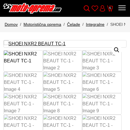
Wishlist
Cart
Išči
Account
Domov
Motoristična oprema
Čelade
Integralne
SHOEI NX