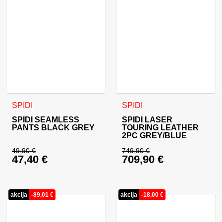
Ta izdelek ima več različic. Možnosti lahko izberete na stran
Ta izdelek ima več različic. 
SPIDI
SPIDI
SPIDI SEAMLESS
SPIDI LASER
PANTS BLACK GREY
TOURING LEATHER
2PC GREY/BLUE
49,90
€
749,90
€
47,40
€
709,90
€
Izvirna cena je bila: 49,90 €.
Izvirna cena je bila:
Trenutna cena je: 47,40 €.
Trenutna cena je: 70
akcija
-
89,01
€
akcija
-
18,00
€