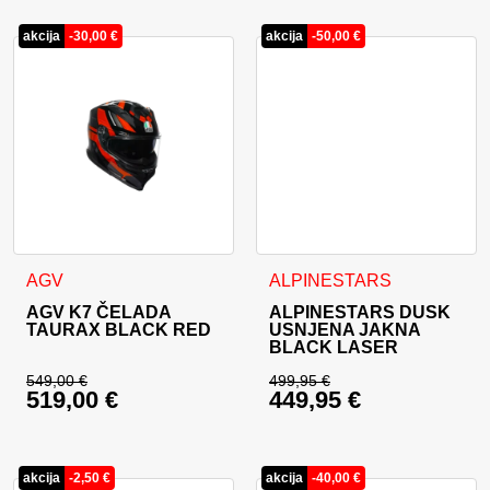
akcija
-
30,00
€
akcija
-
50,00
€
Ta izdelek ima več različic. Možnosti lahko izberete na stran
Ta izdelek ima več različic. 
AGV
ALPINESTARS
AGV K7 ČELADA
ALPINESTARS DUSK
TAURAX BLACK RED
USNJENA JAKNA
BLACK LASER
549,00
€
499,95
€
519,00
€
449,95
€
Izvirna cena je bila: 549,00 €.
Izvirna cena je bila:
Trenutna cena je: 519,00 €.
Trenutna cena je: 44
akcija
-
2,50
€
akcija
-
40,00
€