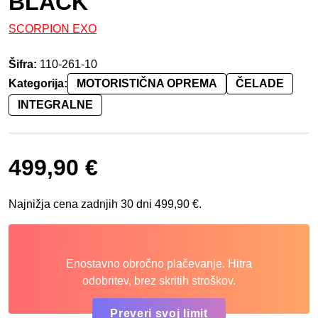
BLACK
SCORPION EXO
Šifra:
110-261-10
Kategorija:
MOTORISTIČNA OPREMA
ČELADE
INTEGRALNE
499,90
€
Najnižja cena zadnjih 30 dni
499,90
€
.
Enostavno obročno plačevanje. Hitra
odobritev, brez skritih stroškov.
Preveri svoj limit