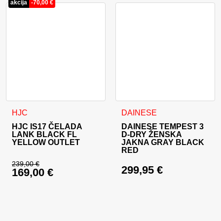
akcija
-
70,00
€
Ta izdelek ima več različic. Možnosti lahko izberete na stran
Ta izdelek ima več različic. 
HJC
DAINESE
HJC IS17 ČELADA
DAINESE TEMPEST 3
LANK BLACK FL
D-DRY ŽENSKA
YELLOW OUTLET
JAKNA GRAY BLACK
RED
239,00
€
299,95
€
169,00
€
Izvirna cena je bila: 239,00 €.
Trenutna cena je: 169,00 €.