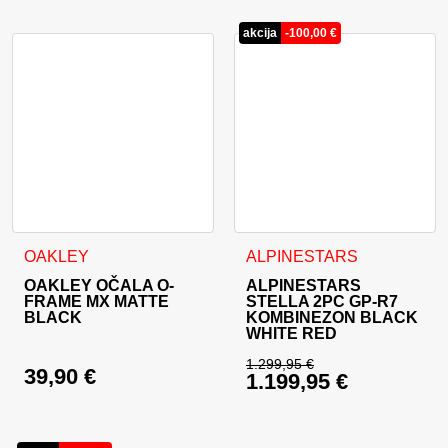
akcija
-
100,00
€
Ta izdelek ima več različic. 
OAKLEY
ALPINESTARS
OAKLEY OČALA O-
ALPINESTARS
FRAME MX MATTE
STELLA 2PC GP-R7
BLACK
KOMBINEZON BLACK
WHITE RED
1.299,95
€
39,90
€
1.199,95
€
Izvirna cena je bila:
Trenutna cena je: 1.