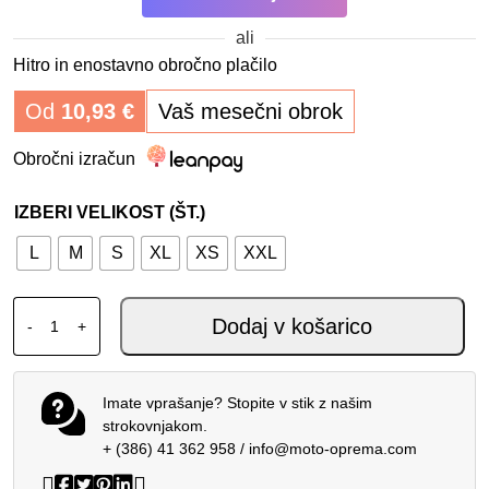
ali
Hitro in enostavno obročno plačilo
Od
10,93
€
Vaš mesečni obrok
Obročni izračun
IZBERI VELIKOST (ŠT.)
L
M
S
XL
XS
XXL
SCORPION EXO-R1 EVO CARBON AIR SOLID MATT BLACK 
Dodaj v košarico
-
+
Imate vprašanje? Stopite v stik z našim
strokovnjakom.
+ (386) 41 362 958
/
info@moto-oprema.com