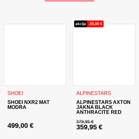
akcija
-
20,00
€
Ta izdelek ima več različic. Možnosti lahko izberete na stran
Ta izdelek ima več različic. 
SHOEI
ALPINESTARS
SHOEI NXR2 MAT
ALPINESTARS AXTON
MODRA
JAKNA BLACK
ANTHRACITE RED
379,95
€
499,00
€
359,95
€
Izvirna cena je bila:
Trenutna cena je: 35