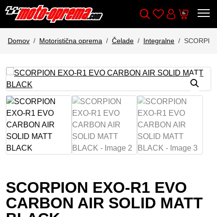
Wishlist
Cart
Išči
Account
Domov
Motoristična oprema
Čelade
Integralne
SCORPION
SCORPION EXO-R1 EVO
CARBON AIR SOLID MATT