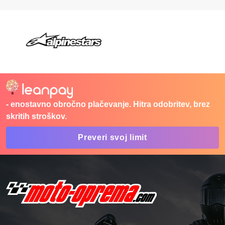
- enostavno obročno plačevanje. Hitra odobritev, brez
skritih stroškov.
Preveri svoj limit