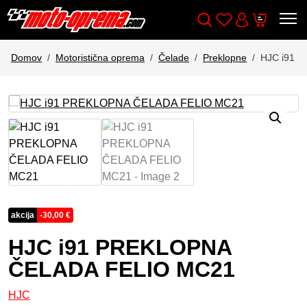
Wishlist
Cart
Išči
Account
Domov
Motoristična oprema
Čelade
Preklopne
HJC i91 
akcija
-
30,00
€
HJC i91 PREKLOPNA
ČELADA FELIO MC21
HJC