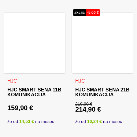
akcija
-
5,00
€
HJC
HJC
HJC SMART SENA 11B
HJC SMART SENA 21B
KOMUNIKACIJA
KOMUNIKACIJA
219,90
€
159,90
€
214,90
€
Izvirna cena je bila:
Trenutna cena je: 21
že od
14,53 €
na mesec
že od
10,24 €
na mesec