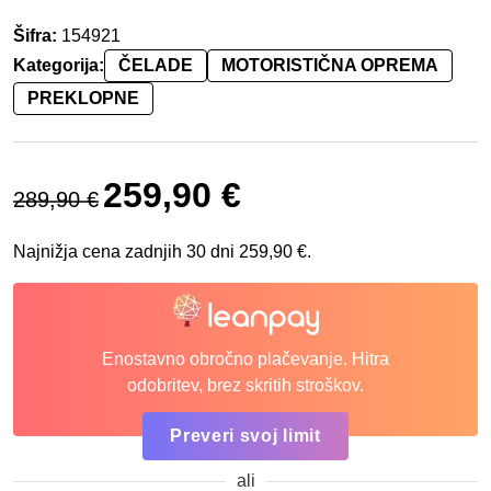
Šifra:
154921
Kategorija:
ČELADE
MOTORISTIČNA OPREMA
PREKLOPNE
Izvirna cena je bila: 289,90 €.
Trenutna cena je: 259,90 €.
259,90
€
289,90
€
Najnižja cena zadnjih 30 dni
259,90
€
.
Enostavno obročno plačevanje. Hitra
odobritev, brez skritih stroškov.
Preveri svoj limit
ali