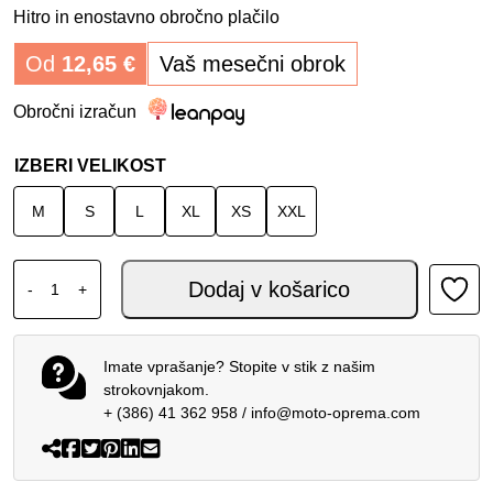
Hitro in enostavno obročno plačilo
Od
12,65
€
Vaš mesečni obrok
Obročni izračun
IZBERI VELIKOST
M
S
L
XL
XS
XXL
HJC i91 PREKLOPNA ČELADA FELIO MC21 količina
Dodaj v košarico
-
+
Imate vprašanje? Stopite v stik z našim
strokovnjakom.
+ (386) 41 362 958
/
info@moto-oprema.com