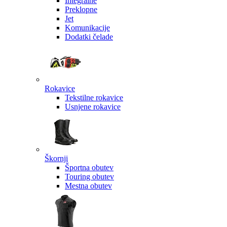
Integralne
Preklopne
Jet
Komunikacije
Dodatki čelade
Rokavice
Tekstilne rokavice
Usnjene rokavice
Škornji
Športna obutev
Touring obutev
Mestna obutev