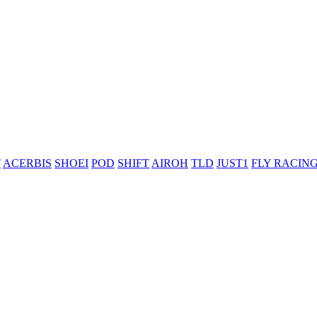
T
ACERBIS
SHOEI
POD
SHIFT
AIROH
TLD
JUST1
FLY RACIN