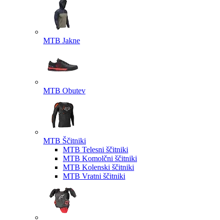
MTB Jakne
MTB Obutev
MTB Ščitniki
MTB Telesni ščitniki
MTB Komolčni ščitniki
MTB Kolenski ščitniki
MTB Vratni ščitniki