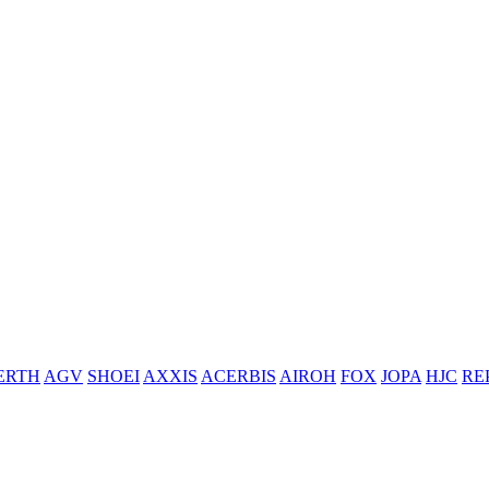
ERTH
AGV
SHOEI
AXXIS
ACERBIS
AIROH
FOX
JOPA
HJC
RE