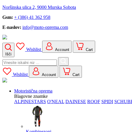
Noršinska ulica 2, 9000 Murska Sobota
Gsm:
+ (386) 41 362 958
E-naslov:
info@moto-oprema.com
Wishlist
Account
Cart
Išči
Search
for:
Wishlist
Account
Cart
Motoristična oprema
Blagovne znamke
ALPINESTARS
O'NEAL
DAINESE
ROOF
SPIDI
SCHUB
Kombinezoni