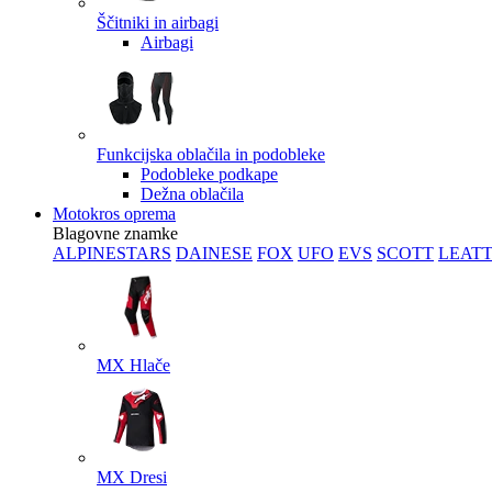
Ščitniki in airbagi
Airbagi
Funkcijska oblačila in podobleke
Podobleke podkape
Dežna oblačila
Motokros oprema
Blagovne znamke
ALPINESTARS
DAINESE
FOX
UFO
EVS
SCOTT
LEAT
MX Hlače
MX Dresi