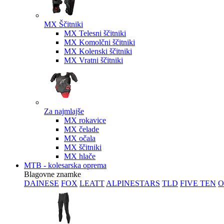
MX Ščitniki
MX Telesni ščitniki
MX Komolčni ščitniki
MX Kolenski ščitniki
MX Vratni ščitniki
Za najmlajše
MX rokavice
MX čelade
MX očala
MX ščitniki
MX hlače
MTB - kolesarska oprema
Blagovne znamke
DAINESE
FOX
LEATT
ALPINESTARS
TLD
FIVE TEN
O