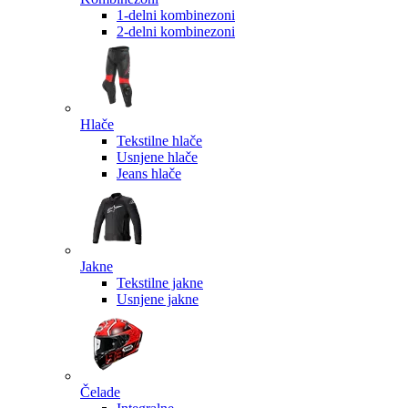
1-delni kombinezoni
2-delni kombinezoni
Hlače
Tekstilne hlače
Usnjene hlače
Jeans hlače
Jakne
Tekstilne jakne
Usnjene jakne
Čelade