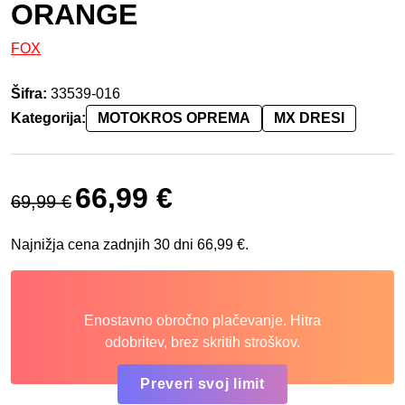
ORANGE
FOX
Šifra:
33539-016
Kategorija:
MOTOKROS OPREMA
MX DRESI
Izvirna cena je bila: 69,99 €.
Trenutna cena je: 66,99 €.
66,99
€
69,99
€
Najnižja cena zadnjih 30 dni
66,99
€
.
Enostavno obročno plačevanje. Hitra
odobritev, brez skritih stroškov.
Preveri svoj limit