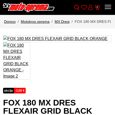
Wishlist
Cart
Išči
Account
Domov
Motokros oprema
MX Dresi
FOX 180 MX DRES FLE
akcija
-
3,00
€
FOX 180 MX DRES
FLEXAIR GRID BLACK