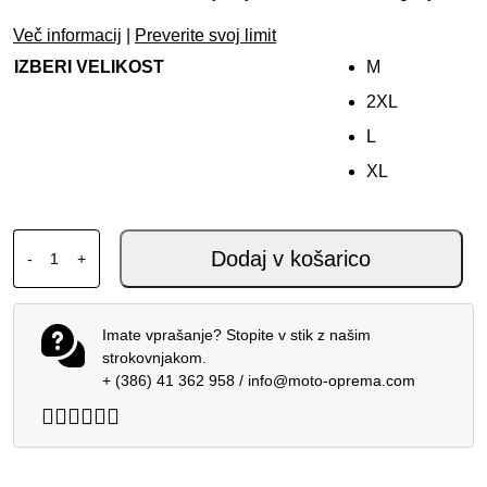
Več informacij
|
Preverite svoj limit
IZBERI VELIKOST
M
2XL
L
XL
FOX 180 MX DRES FLEXAIR GRID BLACK ORANGE količi
Dodaj v košarico
-
+
Imate vprašanje? Stopite v stik z našim
strokovnjakom.
+ (386) 41 362 958
/
info@moto-oprema.com