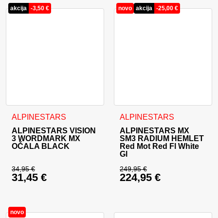
akcija
-
3,50
€
novo
akcija
-
25,00
€
Ta izdelek ima več različic. 
ALPINESTARS
ALPINESTARS
ALPINESTARS VISION
ALPINESTARS MX
3 WORDMARK MX
SM3 RADIUM HEMLET
OČALA BLACK
Red Mot Red Fl White
Gl
34,95
€
249,95
€
31,45
€
224,95
€
Izvirna cena je bila: 34,95 €.
Izvirna cena je bila:
Trenutna cena je: 31,45 €.
Trenutna cena je: 22
novo