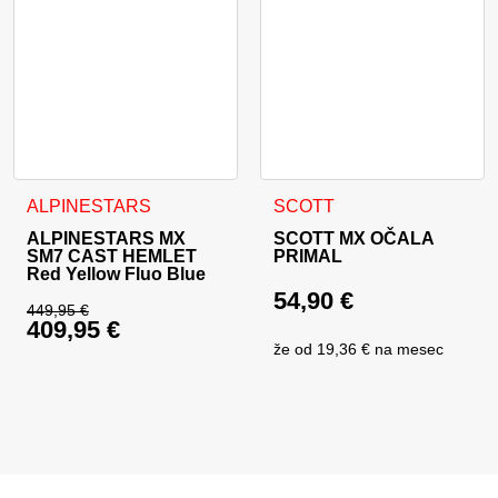
Ta izdelek ima več različic. Možnosti lahko izberete na stran
ALPINESTARS
SCOTT
ALPINESTARS MX
SCOTT MX OČALA
SM7 CAST HEMLET
PRIMAL
Red Yellow Fluo Blue
54,90
€
449,95
€
409,95
€
Izvirna cena je bila: 449,95 €.
že od
19,36 €
na mesec
Trenutna cena je: 409,95 €.