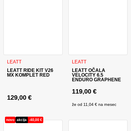
Ta izdelek ima več različic. Možnosti lahko izberete na stran
LEATT
LEATT
LEATT RIDE KIT V26
LEATT OČALA
MX KOMPLET RED
VELOCITY 6.5
ENDURO GRAPHENE
119,00
€
129,00
€
že od
11,04 €
na mesec
novo
akcija
-
40,00
€