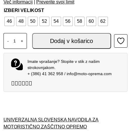
Več informacij
|
Preverite svoj limit
IZBERI VELIKOST
46
48
50
52
54
56
58
60
62
DAINESE LAGUNA SECA 6 1PC PERF. BLACK WHITE količ
Dodaj v košarico
-
+
Imate vprašanje? Stopite v stik z našim
strokovnjakom.
+ (386) 41 362 958
/
info@moto-oprema.com
UNIVERZALNA SLOVENSKA NAVODILA ZA
MOTORISTIČNO ZAŠČITNO OPREMO