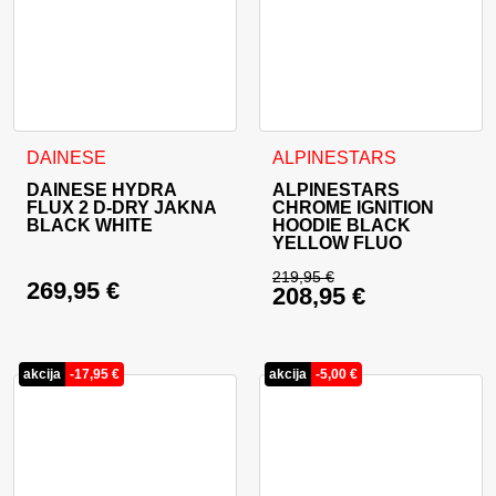
Ta izdelek ima več različic. Možnosti lahko izberete na stran
Ta izdelek ima več različic. 
DAINESE
ALPINESTARS
DAINESE HYDRA
ALPINESTARS
FLUX 2 D-DRY JAKNA
CHROME IGNITION
BLACK WHITE
HOODIE BLACK
YELLOW FLUO
219,95
€
269,95
€
208,95
€
Izvirna cena je bila:
Trenutna cena je: 20
akcija
-
17,95
€
akcija
-
5,00
€