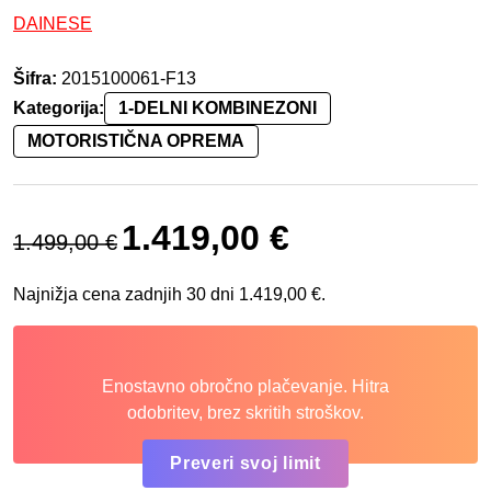
DAINESE
Šifra:
2015100061-F13
Kategorija:
1-DELNI KOMBINEZONI
MOTORISTIČNA OPREMA
Izvirna cena je bila: 1.499,00 €.
Trenutna cena je: 1.419,00
1.419,00
€
1.499,00
€
Najnižja cena zadnjih 30 dni
1.419,00
€
.
Enostavno obročno plačevanje. Hitra
odobritev, brez skritih stroškov.
Preveri svoj limit