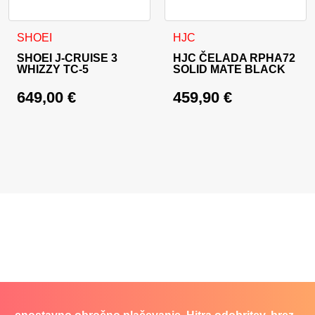
Ta izdelek ima več različic. Možnosti lahko izberete na stran
Ta izdelek ima več različic. 
SHOEI
HJC
SHOEI J-CRUISE 3
HJC ČELADA RPHA72
WHIZZY TC-5
SOLID MATE BLACK
649,00
€
459,90
€