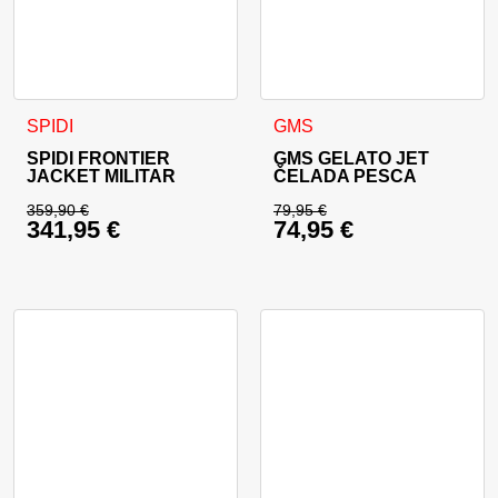
Ta izdelek ima več različic. Možnosti lahko izberete na stran
Ta izdelek ima več različic. 
SPIDI
GMS
SPIDI FRONTIER
GMS GELATO JET
JACKET MILITAR
ČELADA PESCA
359,90
€
79,95
€
341,95
€
74,95
€
Izvirna cena je bila: 359,90 €.
Izvirna cena je bila:
Trenutna cena je: 341,95 €.
Trenutna cena je: 74