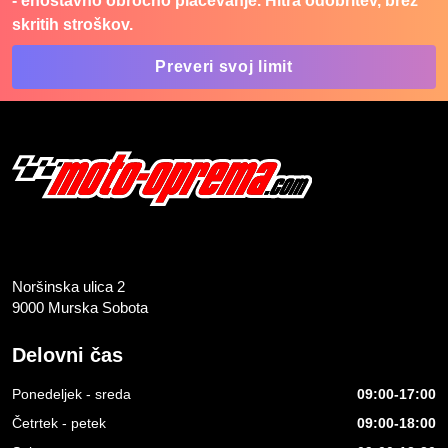
- enostavno obročno plačevanje. Hitra odobritev, brez
skritih stroškov.
Preveri svoj limit
Noršinska ulica 2
9000 Murska Sobota
Delovni čas
Ponedeljek - sreda
09:00-17:00
Četrtek - petek
09:00-18:00