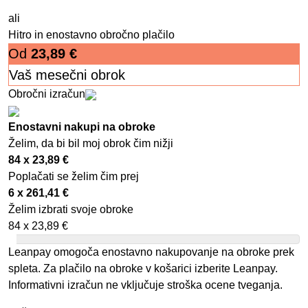
ali
Hitro in enostavno obročno plačilo
Od
23,89
€
Vaš mesečni obrok
Obročni izračun
Enostavni nakupi na obroke
Želim, da bi bil moj obrok čim nižji
84 x
23,89
€
Poplačati se želim čim prej
6 x
261,41
€
Želim izbrati svoje obroke
84 x
23,89
€
Leanpay omogoča enostavno nakupovanje na obroke prek
spleta. Za plačilo na obroke v košarici izberite Leanpay.
Informativni izračun ne vključuje stroška ocene tveganja.