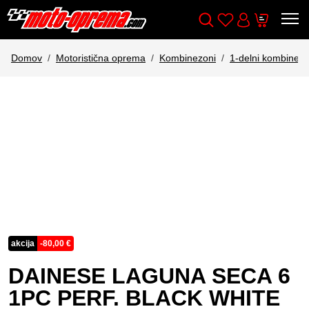
Wishlist
Cart
Išči
Account
Domov
Motoristična oprema
Kombinezoni
1-delni kombinezo
akcija
-
80,00
€
DAINESE LAGUNA SECA 6
1PC PERF. BLACK WHITE