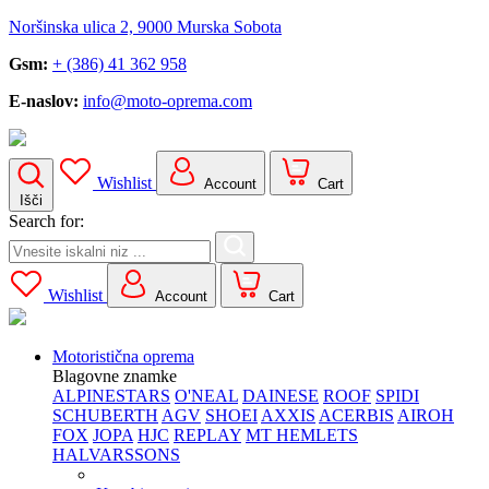
Noršinska ulica 2, 9000 Murska Sobota
Gsm:
+ (386) 41 362 958
E-naslov:
info@moto-oprema.com
Wishlist
Account
Cart
Išči
Search for:
Wishlist
Account
Cart
Motoristična oprema
Blagovne znamke
ALPINESTARS
O'NEAL
DAINESE
ROOF
SPIDI
SCHUBERTH
AGV
SHOEI
AXXIS
ACERBIS
AIROH
FOX
JOPA
HJC
REPLAY
MT HEMLETS
HALVARSSONS