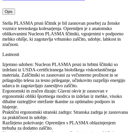
Opis
Stella PLASMA prsni ščitnik je bil zasnovan posebej za ženske
voznice terenskega kolesarjenja. Opremljen je z anatomsko
oblikovanimi Nucleon PLASMA ščitniki, vgrajenimi v podporno
mehko ohišje, ki zagotavlja vrhunsko zaščito, udobje, lahkost in
zračnost.
Lastnosti
Izjemno udoben: Nucleon PLASMA prsni in hrbtni ščitniki so
izdelani iz USDA-certificiranega biološkega viskoelastičnega
materiala. Zaščitniki so zasnovani za večsmerno prožnost in se
prilagodijo telesu za tesno prileganje, učinkovito razpršijo energijo
udarca in zagotavljajo zanesljivo zaščito.
Ergonomski in zračen dizajn: Glavni okvir je zasnovan v
ergonomski obliki športnega modrca in izdelan iz mehke, visoko
dihalne raztegljive mrežaste tkanine za optimalno podporo in
hlajenje.
Praktični ergonomski stranski zadrgo: Stranska zadrga je zasnovana
za praktičnost in udobje.
Razširjeno pokrivanje: Opremljen s PLASMA oblazinjenjem
trebuha za dodatno zaščito.