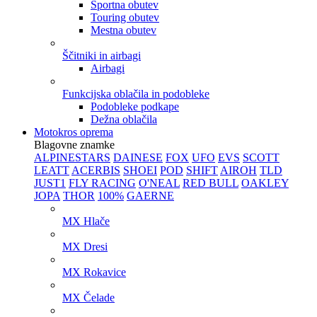
Športna obutev
Touring obutev
Mestna obutev
Ščitniki in airbagi
Airbagi
Funkcijska oblačila in podobleke
Podobleke podkape
Dežna oblačila
Motokros oprema
Blagovne znamke
ALPINESTARS
DAINESE
FOX
UFO
EVS
SCOTT
LEATT
ACERBIS
SHOEI
POD
SHIFT
AIROH
TLD
JUST1
FLY RACING
O'NEAL
RED BULL
OAKLEY
JOPA
THOR
100%
GAERNE
MX Hlače
MX Dresi
MX Rokavice
MX Čelade