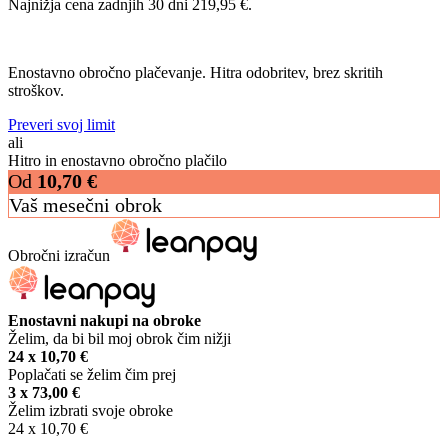
Najnižja cena zadnjih 30 dni
219,95
€
.
Enostavno obročno plačevanje. Hitra odobritev, brez skritih
stroškov.
Preveri svoj limit
ali
Hitro in enostavno obročno plačilo
Od
10,70
€
Vaš mesečni obrok
Obročni izračun
Enostavni nakupi na obroke
Želim, da bi bil moj obrok čim nižji
24 x
10,70
€
Poplačati se želim čim prej
3 x
73,00
€
Želim izbrati svoje obroke
24 x
10,70
€