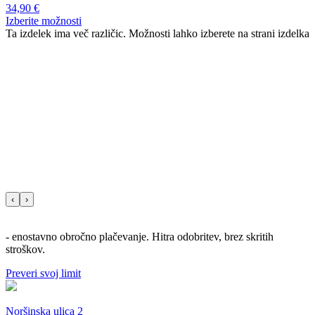
34,90
€
Izberite možnosti
Ta izdelek ima več različic. Možnosti lahko izberete na strani izdelka
‹
›
- enostavno obročno plačevanje. Hitra odobritev, brez skritih
stroškov.
Preveri svoj limit
Noršinska ulica 2