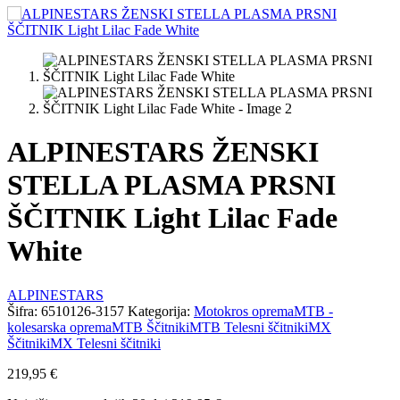
ALPINESTARS ŽENSKI
STELLA PLASMA PRSNI
ŠČITNIK Light Lilac Fade
White
ALPINESTARS
Šifra:
6510126-3157
Kategorija:
Motokros oprema
MTB -
kolesarska oprema
MTB Ščitniki
MTB Telesni ščitniki
MX
Ščitniki
MX Telesni ščitniki
219,95
€