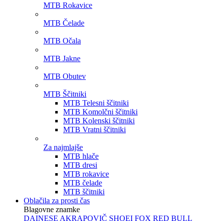
MTB Rokavice
MTB Čelade
MTB Očala
MTB Jakne
MTB Obutev
MTB Ščitniki
MTB Telesni ščitniki
MTB Komolčni ščitniki
MTB Kolenski ščitniki
MTB Vratni ščitniki
Za najmlajše
MTB hlače
MTB dresi
MTB rokavice
MTB čelade
MTB ščitniki
Oblačila za prosti čas
Blagovne znamke
DAINESE
AKRAPOVIČ
SHOEI
FOX
RED BULL