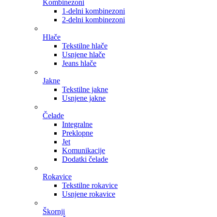
Kombinezoni
1-delni kombinezoni
2-delni kombinezoni
Hlače
Tekstilne hlače
Usnjene hlače
Jeans hlače
Jakne
Tekstilne jakne
Usnjene jakne
Čelade
Integralne
Preklopne
Jet
Komunikacije
Dodatki čelade
Rokavice
Tekstilne rokavice
Usnjene rokavice
Škornji