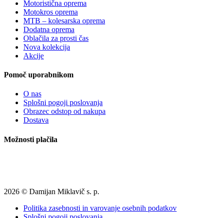
Motoristična oprema
Motokros oprema
MTB – kolesarska oprema
Dodatna oprema
Oblačila za prosti čas
Nova kolekcija
Akcije
Pomoč uporabnikom
O nas
Splošni pogoji poslovanja
Obrazec odstop od nakupa
Dostava
Možnosti plačila
2026 © Damijan Miklavič s. p.
Politika zasebnosti in varovanje osebnih podatkov
Splošni pogoji poslovanja