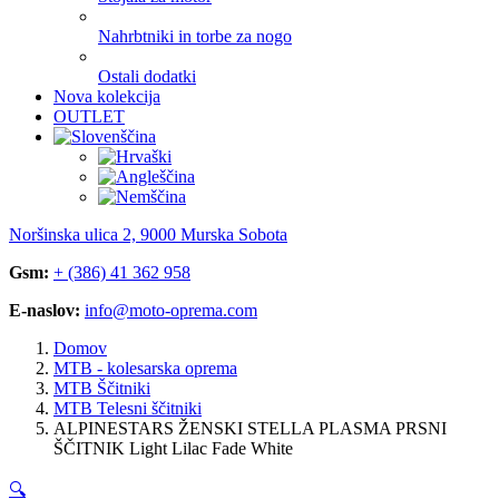
Nahrbtniki in torbe za nogo
Ostali dodatki
Nova kolekcija
OUTLET
Noršinska ulica 2, 9000 Murska Sobota
Gsm:
+ (386) 41 362 958
E-naslov:
info@moto-oprema.com
Domov
MTB - kolesarska oprema
MTB Ščitniki
MTB Telesni ščitniki
ALPINESTARS ŽENSKI STELLA PLASMA PRSNI
ŠČITNIK Light Lilac Fade White
🔍