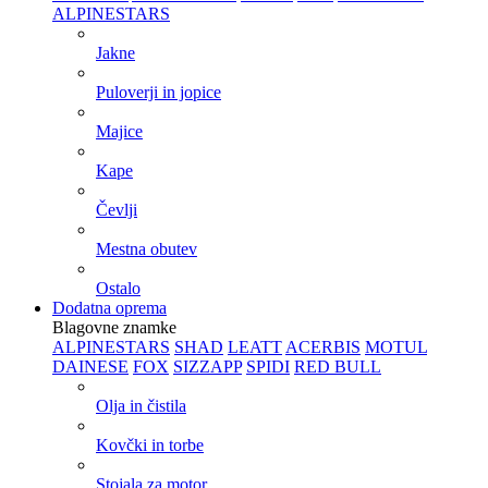
ALPINESTARS
Jakne
Puloverji in jopice
Majice
Kape
Čevlji
Mestna obutev
Ostalo
Dodatna oprema
Blagovne znamke
ALPINESTARS
SHAD
LEATT
ACERBIS
MOTUL
DAINESE
FOX
SIZZAPP
SPIDI
RED BULL
Olja in čistila
Kovčki in torbe
Stojala za motor