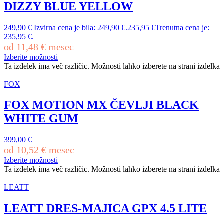
DIZZY BLUE YELLOW
249,90
€
Izvirna cena je bila: 249,90 €.
235,95
€
Trenutna cena je:
235,95 €.
od
11,48
€
mesec
Izberite možnosti
Ta izdelek ima več različic. Možnosti lahko izberete na strani izdelka
FOX
FOX MOTION MX ČEVLJI BLACK
WHITE GUM
399,00
€
od
10,52
€
mesec
Izberite možnosti
Ta izdelek ima več različic. Možnosti lahko izberete na strani izdelka
LEATT
LEATT DRES-MAJICA GPX 4.5 LITE