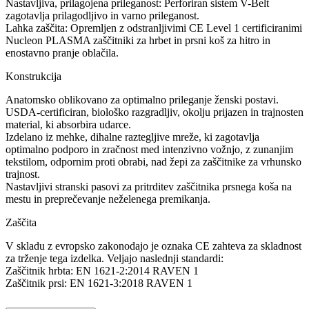
Nastavljiva, prilagojena prileganost: Perforiran sistem V-Belt
zagotavlja prilagodljivo in varno prileganost.
Lahka zaščita: Opremljen z odstranljivimi CE Level 1 certificiranimi
Nucleon PLASMA zaščitniki za hrbet in prsni koš za hitro in
enostavno pranje oblačila.
Konstrukcija
Anatomsko oblikovano za optimalno prileganje ženski postavi.
USDA-certificiran, biološko razgradljiv, okolju prijazen in trajnosten
material, ki absorbira udarce.
Izdelano iz mehke, dihalne raztegljive mreže, ki zagotavlja
optimalno podporo in zračnost med intenzivno vožnjo, z zunanjim
tekstilom, odpornim proti obrabi, nad žepi za zaščitnike za vrhunsko
trajnost.
Nastavljivi stranski pasovi za pritrditev zaščitnika prsnega koša na
mestu in preprečevanje neželenega premikanja.
Zaščita
V skladu z evropsko zakonodajo je oznaka CE zahteva za skladnost
za trženje tega izdelka. Veljajo naslednji standardi:
Zaščitnik hrbta: EN 1621-2:2014 RAVEN 1
Zaščitnik prsi: EN 1621-3:2018 RAVEN 1