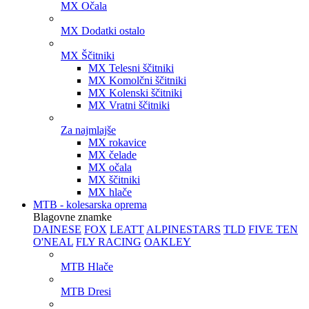
MX Očala
MX Dodatki ostalo
MX Ščitniki
MX Telesni ščitniki
MX Komolčni ščitniki
MX Kolenski ščitniki
MX Vratni ščitniki
Za najmlajše
MX rokavice
MX čelade
MX očala
MX ščitniki
MX hlače
MTB - kolesarska oprema
Blagovne znamke
DAINESE
FOX
LEATT
ALPINESTARS
TLD
FIVE TEN
O'NEAL
FLY RACING
OAKLEY
MTB Hlače
MTB Dresi