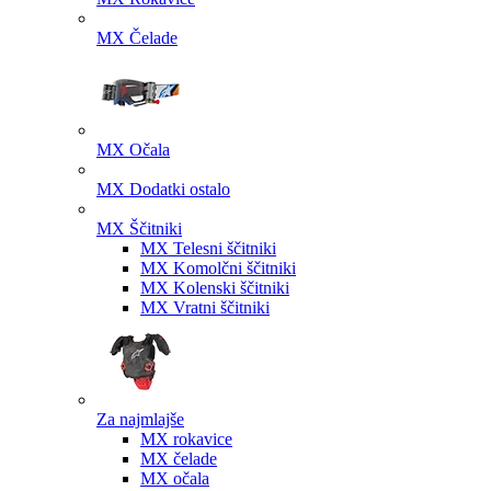
MX Čelade
MX Očala
MX Dodatki ostalo
MX Ščitniki
MX Telesni ščitniki
MX Komolčni ščitniki
MX Kolenski ščitniki
MX Vratni ščitniki
Za najmlajše
MX rokavice
MX čelade
MX očala