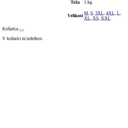
Teža
1 kg
M
,
S
,
3XL
,
4XL
,
L
,
Velikost
XL
,
XS
,
XXL
Košarica
V košarici ni izdelkov.