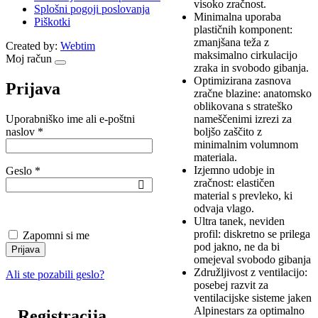
visoko zračnost.
Splošni pogoji poslovanja
Minimalna uporaba
Piškotki
plastičnih komponent:
zmanjšana teža z
Created by:
Webtim
maksimalno cirkulacijo
Moj račun
zraka in svobodo gibanja.
Optimizirana zasnova
Prijava
zračne blazine: anatomsko
oblikovana s strateško
nameščenimi izrezi za
Uporabniško ime ali e-poštni
Zahtevano
boljšo zaščito z
naslov
*
minimalnim volumnom
materiala.
Izjemno udobje in
Zahtevano
Geslo
*
zračnost: elastičen
material s prevleko, ki
odvaja vlago.
Ultra tanek, neviden
profil: diskretno se prilega
Zapomni si me
pod jakno, ne da bi
Prijava
omejeval svobodo gibanja
Združljivost z ventilacijo:
Ali ste pozabili geslo?
posebej razvit za
ventilacijske sisteme jaken
Alpinestars za optimalno
Registracija