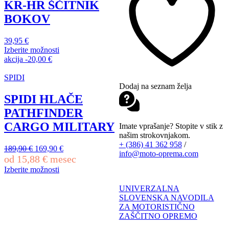
lahko
KR-HR ŠČITNIK
izberete
BOKOV
na
strani
izdelka
39,95
€
Izberite možnosti
Ta
akcija
-
20,00
€
izdelek
ima
SPIDI
več
Dodaj na seznam želja
različic.
SPIDI HLAČE
Možnosti
PATHFINDER
lahko
izberete
CARGO MILITARY
Imate vprašanje? Stopite v stik z
na
našim strokovnjakom.
strani
+ (386) 41 362 958
/
Izvirna
Trenutna
189,90
€
169,90
€
izdelka
info@moto-oprema.com
cena
cena
od
15,88
€
mesec
je
je:
Izberite možnosti
bila:
169,90 €.
Ta
189,90 €.
izdelek
UNIVERZALNA
ima
SLOVENSKA NAVODILA
več
ZA MOTORISTIČNO
različic.
ZAŠČITNO OPREMO
Možnosti