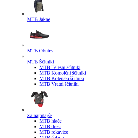
MTB Jakne
MTB Obutev
MTB Ščitniki
MTB Telesni ščitniki
MTB Komolčni ščitniki
MTB Kolenski ščitniki
MTB Vratni ščitniki
Za najmlajše
MTB hlače
MTB dresi
MTB rokavice
MTB čelade