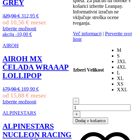
izberete
spleta. Za plačilo na obroke v
GREY
na
košarici izberite Leanpay.
strani
Informativni izračun ne
Izvirna
Trenutna
329,90
€
312,95
€
izdelka
vključuje stroška ocene
cena
cena
od
10,56
€
mesec
tveganja.
je
je:
Izberite možnosti
bila:
312,95 €.
Več informacij
|
Preverite svoj
Ta
akcija
-
10,00
€
329,90 €.
limit
izdelek
ima
AIROH
M
več
S
različic.
AIROH MX
3XL
Možnosti
ČELADA WRAAAP
4XL
lahko
Izberi Velikost
L
izberete
LOLLIPOP
XL
na
XS
strani
Izvirna
Trenutna
179,90
€
169,90
€
XXL
izdelka
cena
cena
od
15,88
€
mesec
je
je:
ALPINESTARS
-
Izberite možnosti
bila:
169,90 €.
TECH-
Ta
179,90 €.
AIR
izdelek
ALPINESTARS
+
5
ima
Dodaj v košarico
PLASMA
več
ALPINESTARS
AIRBAG
različic.
NUCLEON RACING
količina
Možnosti