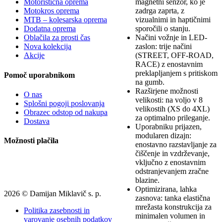
magnetni senzor, ko je
Motoristična oprema
zadrga zaprta, z
Motokros oprema
vizualnimi in haptičnimi
MTB – kolesarska oprema
sporočili o stanju.
Dodatna oprema
Načini vožnje in LED-
Oblačila za prosti čas
zaslon: trije načini
Nova kolekcija
(STREET, OFF-ROAD,
Akcije
RACE) z enostavnim
preklapljanjem s pritiskom
Pomoč uporabnikom
na gumb.
Razširjene možnosti
O nas
velikosti: na voljo v 8
Splošni pogoji poslovanja
velikostih (XS do 4XL)
Obrazec odstop od nakupa
za optimalno prileganje.
Dostava
Uporabniku prijazen,
modularen dizajn:
Možnosti plačila
enostavno razstavljanje za
čiščenje in vzdrževanje,
vključno z enostavnim
odstranjevanjem zračne
blazine.
Optimizirana, lahka
2026 © Damijan Miklavič s. p.
zasnova: tanka elastična
mrežasta konstrukcija za
Politika zasebnosti in
minimalen volumen in
varovanje osebnih podatkov