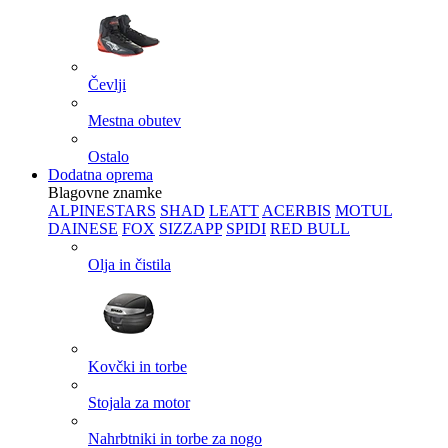
Čevlji
Mestna obutev
Ostalo
Dodatna oprema
Blagovne znamke
ALPINESTARS
SHAD
LEATT
ACERBIS
MOTUL
DAINESE
FOX
SIZZAPP
SPIDI
RED BULL
Olja in čistila
Kovčki in torbe
Stojala za motor
Nahrbtniki in torbe za nogo