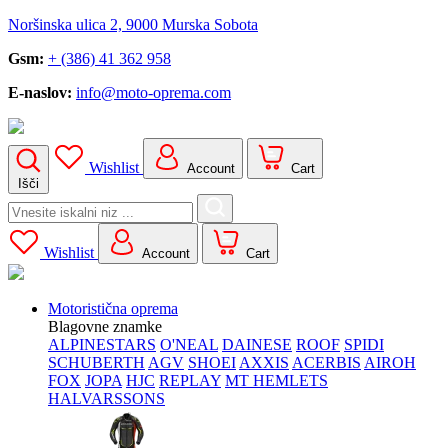
Noršinska ulica 2, 9000 Murska Sobota
Gsm:
+ (386) 41 362 958
E-naslov:
info@moto-oprema.com
Wishlist
Account
Cart
Išči
Search
for:
Wishlist
Account
Cart
Motoristična oprema
Blagovne znamke
ALPINESTARS
O'NEAL
DAINESE
ROOF
SPIDI
SCHUBERTH
AGV
SHOEI
AXXIS
ACERBIS
AIROH
FOX
JOPA
HJC
REPLAY
MT HEMLETS
HALVARSSONS