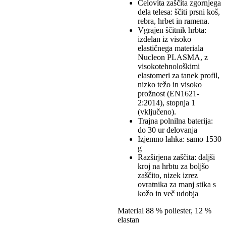
Celovita zaščita zgornjega
dela telesa: ščiti prsni koš,
rebra, hrbet in ramena.
Vgrajen ščitnik hrbta:
izdelan iz visoko
elastičnega materiala
Nucleon PLASMA, z
visokotehnološkimi
elastomeri za tanek profil,
nizko težo in visoko
prožnost (EN1621-
2:2014), stopnja 1
(vključeno).
Trajna polnilna baterija:
do 30 ur delovanja
Izjemno lahka: samo 1530
g
Razširjena zaščita: daljši
kroj na hrbtu za boljšo
zaščito, nizek izrez
ovratnika za manj stika s
kožo in več udobja
Material 88 % poliester, 12 %
elastan