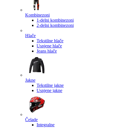
Kombinezoni
1-delni kombinezoni
2-delni kombinezoni
Hlače
Tekstilne hlače
Usnjene hlače
Jeans hlače
Jakne
Tekstilne jakne
Usnjene jakne
Čelade
Integralne