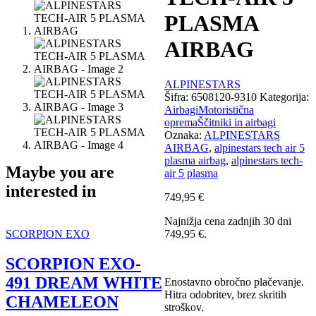
PLASMA
AIRBAG
ALPINESTARS
Šifra:
6508120-9310
Kategorija:
Airbagi
Motoristična
oprema
Ščitniki in airbagi
Oznaka:
ALPINESTARS
AIRBAG
,
alpinestars tech air 5
plasma airbag
,
alpinestars tech-
Maybe you are
air 5 plasma
interested in
749,95
€
Najnižja cena zadnjih 30 dni
749,95
€
.
SCORPION EXO
SCORPION EXO-
491 DREAM WHITE
Enostavno obročno plačevanje.
Hitra odobritev, brez skritih
CHAMELEON
stroškov.