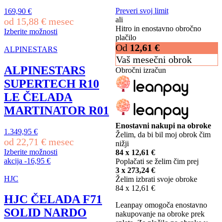
Preveri svoj limit
169,90
€
ali
od
15,88
€
mesec
Hitro in enostavno obročno
Izberite možnosti
plačilo
Ta
Od
12,61
€
izdelek
ALPINESTARS
ima
Vaš mesečni obrok
več
ALPINESTARS
Obročni izračun
različic.
SUPERTECH R10
Možnosti
lahko
LE ČELADA
izberete
MARTINATOR R01
na
strani
Enostavni nakupi na obroke
izdelka
1.349,95
€
Želim, da bi bil moj obrok čim
od
22,71
€
mesec
nižji
Izberite možnosti
84 x
12,61
€
Ta
akcija
-
16,95
€
Poplačati se želim čim prej
izdelek
3 x
273,24
€
ima
HJC
Želim izbrati svoje obroke
več
84 x
12,61
€
različic.
HJC ČELADA F71
Možnosti
Leanpay omogoča enostavno
SOLID NARDO
lahko
nakupovanje na obroke prek