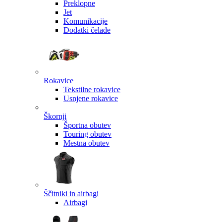
Preklopne
Jet
Komunikacije
Dodatki čelade
Rokavice
Tekstilne rokavice
Usnjene rokavice
Škornji
Športna obutev
Touring obutev
Mestna obutev
Ščitniki in airbagi
Airbagi