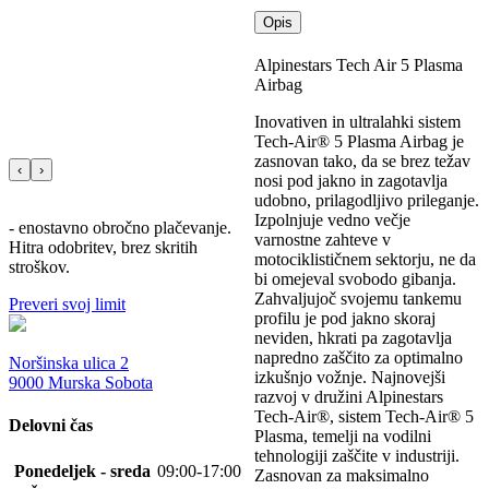
lahko
Opis
izberete
na
Alpinestars Tech Air 5 Plasma
strani
Airbag
izdelka
Inovativen in ultralahki sistem
Tech-Air® 5 Plasma Airbag je
zasnovan tako, da se brez težav
‹
›
nosi pod jakno in zagotavlja
udobno, prilagodljivo prileganje.
Izpolnjuje vedno večje
- enostavno obročno plačevanje.
varnostne zahteve v
Hitra odobritev, brez skritih
motociklističnem sektorju, ne da
stroškov.
bi omejeval svobodo gibanja.
Zahvaljujoč svojemu tankemu
Preveri svoj limit
profilu je pod jakno skoraj
neviden, hkrati pa zagotavlja
napredno zaščito za optimalno
Noršinska ulica 2
izkušnjo vožnje. Najnovejši
9000 Murska Sobota
razvoj v družini Alpinestars
Tech-Air®, sistem Tech-Air® 5
Delovni čas
Plasma, temelji na vodilni
tehnologiji zaščite v industriji.
Ponedeljek - sreda
09:00-17:00
Zasnovan za maksimalno