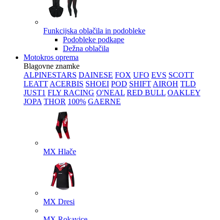
Funkcijska oblačila in podobleke
Podobleke podkape
Dežna oblačila
Motokros oprema
Blagovne znamke
ALPINESTARS
DAINESE
FOX
UFO
EVS
SCOTT
LEATT
ACERBIS
SHOEI
POD
SHIFT
AIROH
TLD
JUST1
FLY RACING
O'NEAL
RED BULL
OAKLEY
JOPA
THOR
100%
GAERNE
MX Hlače
MX Dresi
MX Rokavice