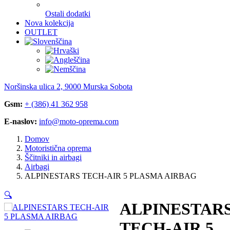
Ostali dodatki
Nova kolekcija
OUTLET
Noršinska ulica 2, 9000 Murska Sobota
Gsm:
+ (386) 41 362 958
E-naslov:
info@moto-oprema.com
Domov
Motoristična oprema
Ščitniki in airbagi
Airbagi
ALPINESTARS TECH-AIR 5 PLASMA AIRBAG
🔍
ALPINESTAR
TECH-AIR 5