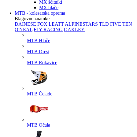
MX ščitniki
MX hlače
MTB - kolesarska oprema
Blagovne znamke
DAINESE
FOX
LEATT
ALPINESTARS
TLD
FIVE TEN
O'NEAL
FLY RACING
OAKLEY
MTB Hlače
MTB Dresi
MTB Rokavice
MTB Čelade
MTB Očala