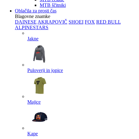
MTB ščitniki
Oblačila za prosti čas
Blagovne znamke
DAINESE
AKRAPOVIČ
SHOEI
FOX
RED BULL
ALPINESTARS
Jakne
Puloverji in jopice
Majice
Kape