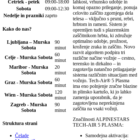
lahkost, vrhunsko udobje in
Četrtek - petek
09:00-18:00
komaj opazno prileganje, ponuja
Sobota
09:00-12:30
celovito zaščito zgornjega dela
Nedelje in prazniki
zaprto
telesa – vključno s prsmi, rebri,
hrbtom in rameni. Sistem je
Kako do nas?
opremljen tudi s plazemskim
zaščitnikom hrbta, ki združuje
optimalno udobje, prožnost,
Ljubljana – Murska
90
kroženje zraka in zaščito. Novo
Sobota
minut
razvit algoritem podpira tri
60
Celje - Murska Sobota
različne načine vožnje – cestno,
minut
terensko in dirkalno – in
Maribor - Murska
20
zagotavlja natančno prilagajanje
Sobota
minut
sistema različnim situacijam med
60
vožnjo. Tech-Air® 5 Plasma
Graz - Murska Sobota
minut
ima eno polnjenje zračne blazine
in plinsko kartušo, ki jo lahko
120
Wien - Murska Sobota
zamenja uporabnik, da je
minut
zagotovljena neprekinjena
Zagreb - Murska
90
zaščita na vsaki vožnji.
Sobota
minut
Značilnosti ALPINESTARS
Struktura strani
TECH-AIR 5 PLASMA:
Samodejna aktivacija:
Čelade