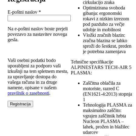
cirkulacijo zraka
Optimizirana svoboda
Zahtevano
E-poštni naslov
*
gibanja: ergonomski
rokavi z nizkim izrezom
pod pazduho za večje
Na e-poštni naslov boste prejeli
udobje in mobilnost
povezavo za nastavitev novega
Vložki zračnih blazin:
gesla.
zračna blazina se lahko
sproži do šestkrat, preden
je potrebna zamenjava
Vaši osebni podatki bodo
Tehnične specifikacije
uporabljeni za podporo vaši
ALPINESTARS TECH-AIR 5
izkušnji na tem spletnem mestu,
PLASMA:
za upravljanje dostopa do
vašega računa in za druge
Zaščitna oblačila za
namene, opisane v našem
motoriste, razred C
pravilnik o zasebnosti
.
(EN1621-4:2013) stopnja
1
Registracija
Tehnologija PLASMA za
maksimalno zaščito:
vgrajen zaščitnik hrbta
Nucleon PLASMA –
lahek, prožen in blažilec
udarcev