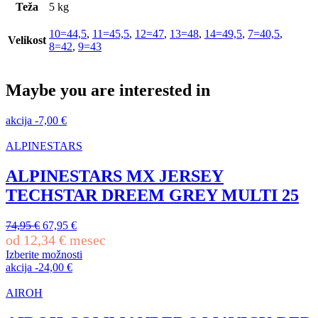
Teža
5 kg
10=44,5
,
11=45,5
,
12=47
,
13=48
,
14=49,5
,
7=40,5
,
Velikost
8=42
,
9=43
Maybe you are interested in
akcija
-
7,00
€
ALPINESTARS
ALPINESTARS MX JERSEY
TECHSTAR DREEM GREY MULTI 25
Izvirna
Trenutna
74,95
€
67,95
€
cena
cena
od
12,34
€
mesec
je
je:
Izberite možnosti
bila:
67,95 €.
Ta
akcija
-
24,00
€
74,95 €.
izdelek
ima
AIROH
več
različic.