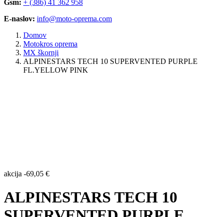
Gsm:
+ (386) 41 362 958
E-naslov:
info@moto-oprema.com
Domov
Motokros oprema
MX škornji
ALPINESTARS TECH 10 SUPERVENTED PURPLE
FL.YELLOW PINK
akcija
-
69,05
€
ALPINESTARS TECH 10
SUPERVENTED PURPLE