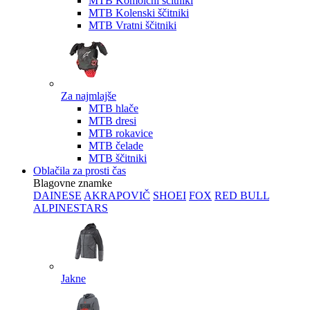
MTB Komolčni ščitniki
MTB Kolenski ščitniki
MTB Vratni ščitniki
Za najmlajše
MTB hlače
MTB dresi
MTB rokavice
MTB čelade
MTB ščitniki
Oblačila za prosti čas
Blagovne znamke
DAINESE
AKRAPOVIČ
SHOEI
FOX
RED BULL
ALPINESTARS
Jakne