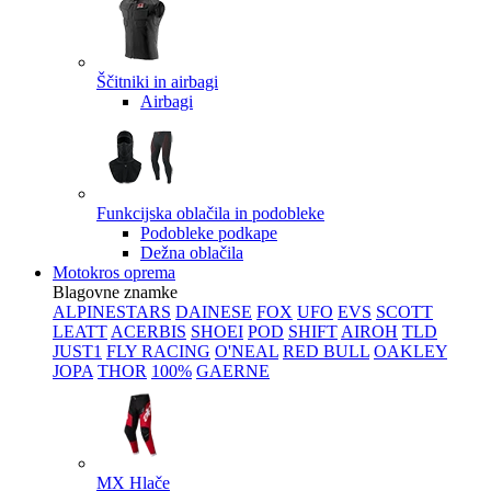
Ščitniki in airbagi
Airbagi
Funkcijska oblačila in podobleke
Podobleke podkape
Dežna oblačila
Motokros oprema
Blagovne znamke
ALPINESTARS
DAINESE
FOX
UFO
EVS
SCOTT
LEATT
ACERBIS
SHOEI
POD
SHIFT
AIROH
TLD
JUST1
FLY RACING
O'NEAL
RED BULL
OAKLEY
JOPA
THOR
100%
GAERNE
MX Hlače