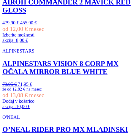
AIROH COMMANDER 2 MAVICK RED
Možnosti
GLOSS
lahko
izberete
na
Izvirna
Trenutna
479,90
€
455,90
€
strani
cena
cena
od
12,00
€
mesec
izdelka
je
je:
Izberite možnosti
bila:
455,90 €.
Ta
akcija
-
8,00
€
479,90 €.
izdelek
ima
ALPINESTARS
več
različic.
ALPINESTARS VISION 8 CORP MX
Možnosti
OČALA MIRROR BLUE WHITE
lahko
izberete
na
Izvirna
Trenutna
79,95
€
71,95
€
strani
cena
cena
že od
12,82 €
na mesec
izdelka
od
13,08
€
mesec
je
je:
bila:
71,95 €.
Dodaj v košarico
79,95 €.
akcija
-
10,00
€
O'NEAL
O’NEAL RIDER PRO MX MLADINSKI