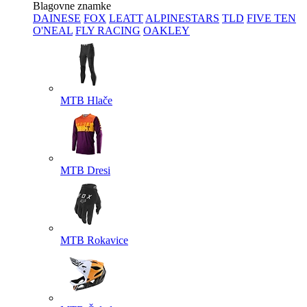
Blagovne znamke
DAINESE
FOX
LEATT
ALPINESTARS
TLD
FIVE TEN
O'NEAL
FLY RACING
OAKLEY
MTB Hlače
MTB Dresi
MTB Rokavice