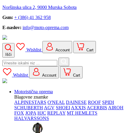
Noršinska ulica 2, 9000 Murska Sobota
Gsm:
+ (386) 41 362 958
E-naslov:
info@moto-oprema.com
Wishlist
Account
Cart
Išči
Search
for:
Wishlist
Account
Cart
Motoristična oprema
Blagovne znamke
ALPINESTARS
O'NEAL
DAINESE
ROOF
SPIDI
SCHUBERTH
AGV
SHOEI
AXXIS
ACERBIS
AIROH
FOX
JOPA
HJC
REPLAY
MT HEMLETS
HALVARSSONS