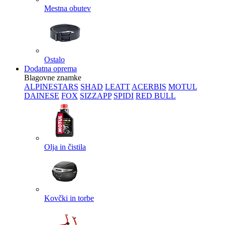
Mestna obutev
Ostalo
Dodatna oprema
Blagovne znamke
ALPINESTARS
SHAD
LEATT
ACERBIS
MOTUL
DAINESE
FOX
SIZZAPP
SPIDI
RED BULL
Olja in čistila
Kovčki in torbe