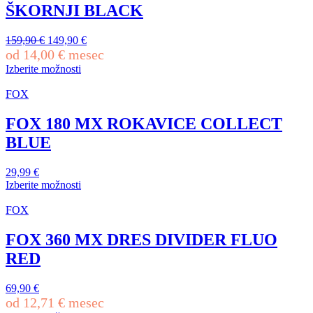
ŠKORNJI BLACK
Izvirna
Trenutna
159,90
€
149,90
€
cena
cena
od
14,00
€
mesec
je
je:
Izberite možnosti
bila:
149,90 €.
Ta
159,90 €.
izdelek
FOX
ima
več
FOX 180 MX ROKAVICE COLLECT
različic.
BLUE
Možnosti
lahko
izberete
29,99
€
na
Izberite možnosti
strani
Ta
izdelka
izdelek
FOX
ima
več
FOX 360 MX DRES DIVIDER FLUO
različic.
RED
Možnosti
lahko
izberete
69,90
€
na
od
12,71
€
mesec
strani