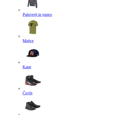
Puloverji in jopice
Majice
Kape
Čevlji