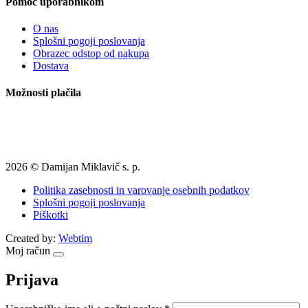
Pomoč uporabnikom
O nas
Splošni pogoji poslovanja
Obrazec odstop od nakupa
Dostava
Možnosti plačila
2026 © Damijan Miklavič s. p.
Politika zasebnosti in varovanje osebnih podatkov
Splošni pogoji poslovanja
Piškotki
Created by:
Webtim
Moj račun
Prijava
Zahtevano