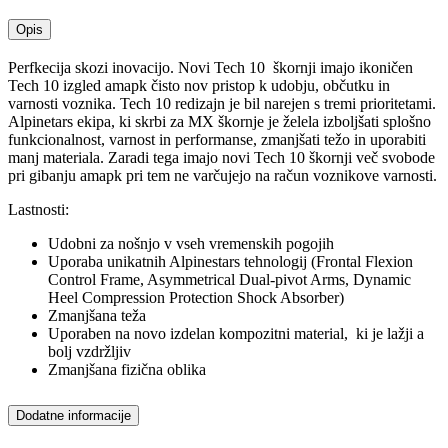
Opis
Perfkecija skozi inovacijo. Novi Tech 10 škornji imajo ikoničen
Tech 10 izgled amapk čisto nov pristop k udobju, občutku in
varnosti voznika. Tech 10 redizajn je bil narejen s tremi prioritetami.
Alpinetars ekipa, ki skrbi za MX škornje je želela izboljšati splošno
funkcionalnost, varnost in performanse, zmanjšati težo in uporabiti
manj materiala. Zaradi tega imajo novi Tech 10 škornji več svobode
pri gibanju amapk pri tem ne varčujejo na račun voznikove varnosti.
Lastnosti:
Udobni za nošnjo v vseh vremenskih pogojih
Uporaba unikatnih Alpinestars tehnologij (Frontal Flexion
Control Frame, Asymmetrical Dual-pivot Arms, Dynamic
Heel Compression Protection Shock Absorber)
Zmanjšana teža
Uporaben na novo izdelan kompozitni material, ki je lažji a
bolj vzdržljiv
Zmanjšana fizična oblika
Dodatne informacije