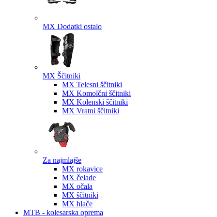
MX Dodatki ostalo
MX Ščitniki
MX Telesni ščitniki
MX Komolčni ščitniki
MX Kolenski ščitniki
MX Vratni ščitniki
Za najmlajše
MX rokavice
MX čelade
MX očala
MX ščitniki
MX hlače
MTB - kolesarska oprema