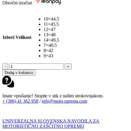
Obročni izračun
10=44,5
11=45,5
12=47
13=48
Izberi Velikost
14=49,5
7=40,5
8=42
9=43
ALPINESTARS
-
+
TECH
Dodaj v košarico
10
SUPERVENTED
PURPLE
FL.YELLOW
Imate vprašanje? Stopite v stik z našim strokovnjakom.
PINK
+ (386) 41 362 958
/
info@moto-oprema.com
količina
UNIVERZALNA SLOVENSKA NAVODILA ZA
MOTORISTIČNO ZAŠČITNO OPREMO