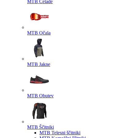
MTB Čelade
MTB Očala
MTB Jakne
MTB Obutev
MTB Ščitniki
MTB Telesni ščitniki