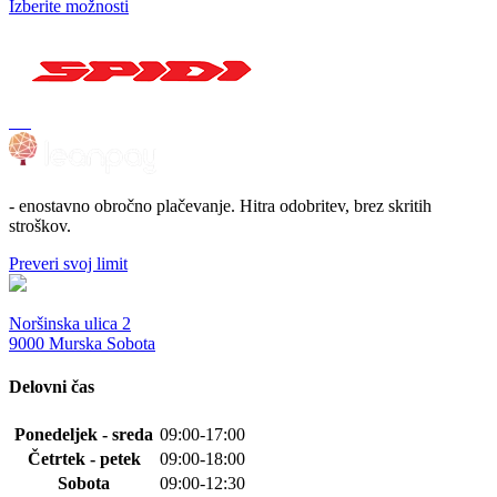
Izberite možnosti
izdelka
Ta
izdelek
ima
več
različic.
Možnosti
lahko
izberete
na
strani
- enostavno obročno plačevanje. Hitra odobritev, brez skritih
izdelka
stroškov.
Preveri svoj limit
Noršinska ulica 2
9000 Murska Sobota
Delovni čas
Ponedeljek - sreda
09:00-17:00
Četrtek - petek
09:00-18:00
Sobota
09:00-12:30