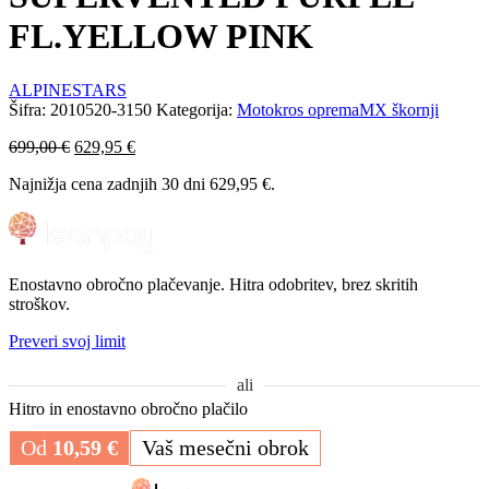
FL.YELLOW PINK
ALPINESTARS
Šifra:
2010520-3150
Kategorija:
Motokros oprema
MX škornji
Izvirna
Trenutna
699,00
€
629,95
€
cena
cena
Najnižja cena zadnjih 30 dni
629,95
€
.
je
je:
bila:
629,95 €.
699,00 €.
Enostavno obročno plačevanje. Hitra odobritev, brez skritih
stroškov.
Preveri svoj limit
ali
Hitro in enostavno obročno plačilo
Od
10,59
€
Vaš mesečni obrok