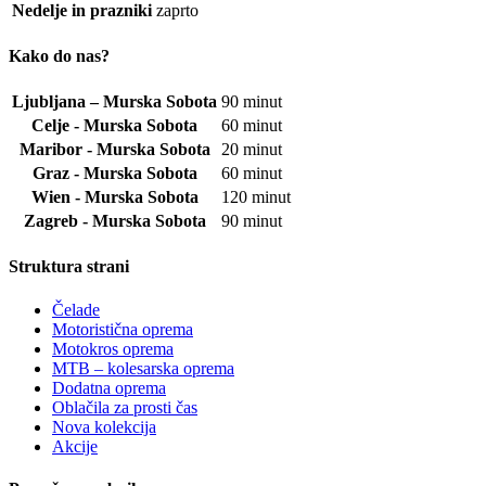
Nedelje in prazniki
zaprto
Kako do nas?
Ljubljana – Murska Sobota
90 minut
Celje - Murska Sobota
60 minut
Maribor - Murska Sobota
20 minut
Graz - Murska Sobota
60 minut
Wien - Murska Sobota
120 minut
Zagreb - Murska Sobota
90 minut
Struktura strani
Čelade
Motoristična oprema
Motokros oprema
MTB – kolesarska oprema
Dodatna oprema
Oblačila za prosti čas
Nova kolekcija
Akcije