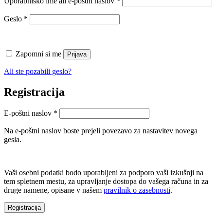
Uporabniško ime ali e-poštni naslov
*
Zahtevano
Geslo
*
Zapomni si me
Prijava
Ali ste pozabili geslo?
Registracija
Zahtevano
E-poštni naslov
*
Na e-poštni naslov boste prejeli povezavo za nastavitev novega
gesla.
Vaši osebni podatki bodo uporabljeni za podporo vaši izkušnji na
tem spletnem mestu, za upravljanje dostopa do vašega računa in za
druge namene, opisane v našem
pravilnik o zasebnosti
.
Registracija