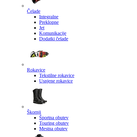
Čelade
Integralne
Preklopne
Jet
Komunikacije
Dodatki čelade
Rokavice
Tekstilne rokavice
Usnjene rokavice
Škornji
Športna obutev
Touring obutev
Mestna obutev