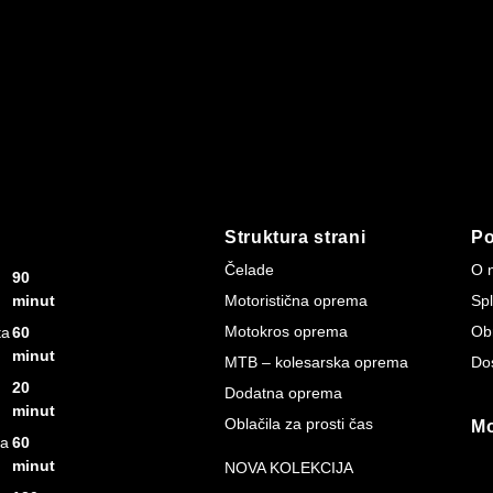
Struktura strani
P
Čelade
O 
90
minut
Motoristična oprema
Spl
Motokros oprema
Ob
ta
60
minut
MTB – kolesarska oprema
Do
20
Dodatna oprema
minut
Oblačila za prosti čas
Mo
ta
60
minut
NOVA KOLEKCIJA