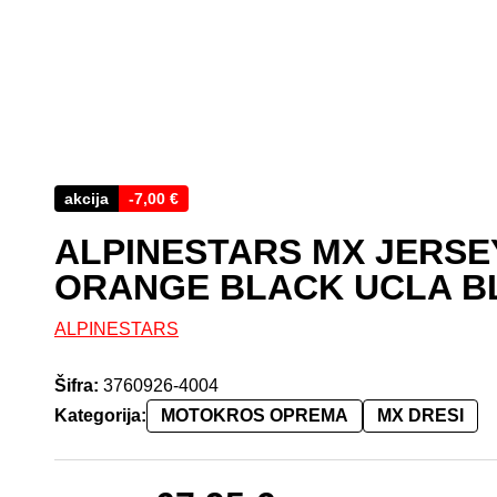
akcija
-
7,00
€
ALPINESTARS MX JERSE
ORANGE BLACK UCLA B
ALPINESTARS
Šifra:
3760926-4004
Kategorija:
MOTOKROS OPREMA
MX DRESI
Izvirna cena je bila: 74,95 €.
Trenutna cena je: 67,95 €.