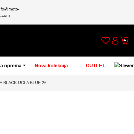
nfo@moto-
a.com
Wishlist
Cart
Account
a oprema
Nova kolekcija
OUTLET
 BLACK UCLA BLUE 26