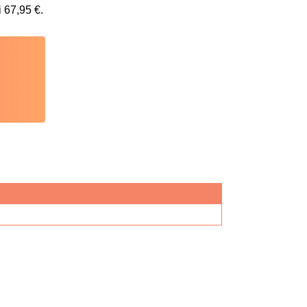
i
67,95
€
.