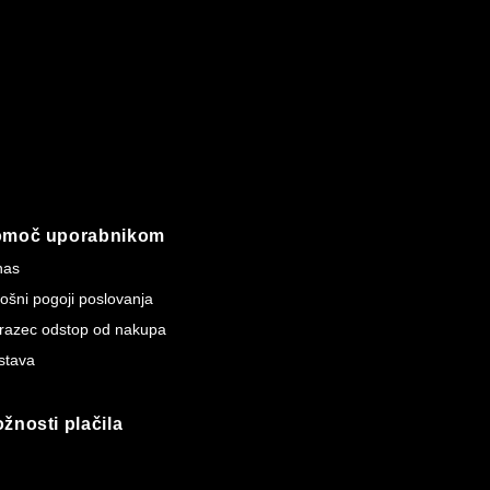
omoč uporabnikom
nas
ošni pogoji poslovanja
razec odstop od nakupa
stava
žnosti plačila