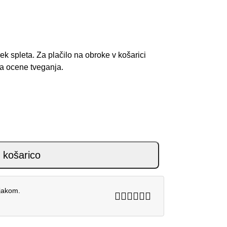
spleta. Za plačilo na obroke v košarici
ka ocene tveganja.
BLACK UCLA BLUE 26 količina
 košarico
njakom.