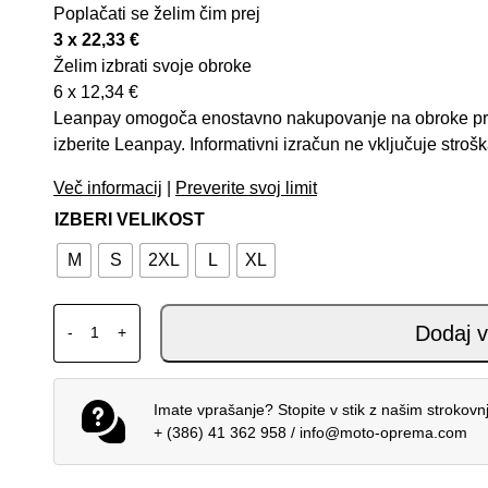
Poplačati se želim čim prej
3 x
22,33
€
Želim izbrati svoje obroke
6 x
12,34
€
Leanpay omogoča enostavno nakupovanje na obroke prek 
izberite Leanpay. Informativni izračun ne vključuje stroš
Več informacij
|
Preverite svoj limit
IZBERI VELIKOST
M
S
2XL
L
XL
ALPINESTARS MX JERSEY TECHSTAR KNIF ORANGE 
Dodaj v
-
+
Imate vprašanje? Stopite v stik z našim strokov
+ (386) 41 362 958
/
info@moto-oprema.com