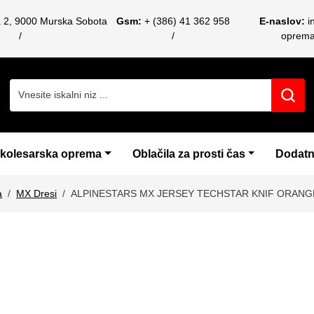
a 2, 9000 Murska Sobota
Gsm:
+ (386) 41 362 958
E-naslov:
i
oprem
Search for:
 kolesarska oprema
Oblačila za prosti čas
Dodatn
a
MX Dresi
ALPINESTARS MX JERSEY TECHSTAR KNIF ORANGE