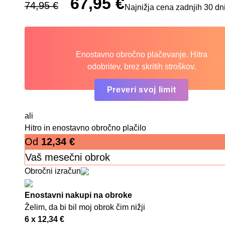
67,95
€
74,95
€
Najnižja cena zadnjih 30 dn
Enostavno obročno plačevanje. Hitra
odobritev, brez skritih stroškov.
Preveri svoj limit
ali
Hitro in enostavno obročno plačilo
Od
12,34
€
Vaš mesečni obrok
Obročni izračun
Enostavni nakupi na obroke
Želim, da bi bil moj obrok čim nižji
6 x
12,34
€