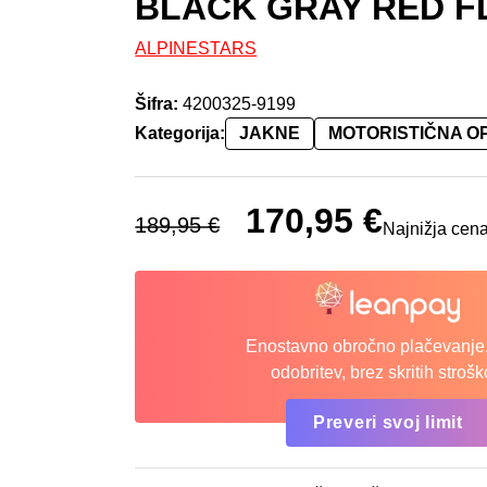
BLACK GRAY RED F
ALPINESTARS
Šifra:
4200325-9199
Kategorija:
JAKNE
MOTORISTIČNA 
Izvirna cena je bila: 189,95 €.
170,95
€
Trenutna cena
189,95
€
Najnižja cena
Enostavno obročno plačevanje.
odobritev, brez skritih strošk
Preveri svoj limit