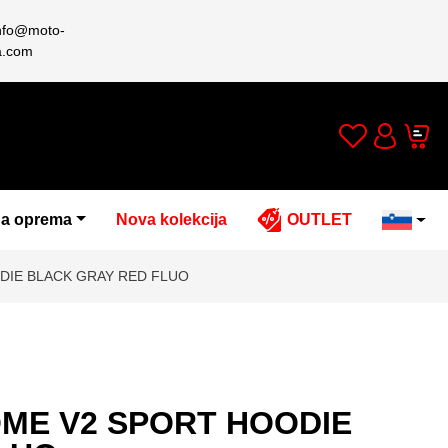
nfo@moto-
a.com
Wishlist
Cart
Account
a oprema
Nova kolekcija
OUTLET
DIE BLACK GRAY RED FLUO
ME V2 SPORT HOODIE