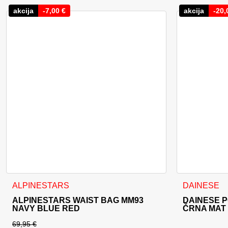
akcija
-
7,00
€
akcija
-
20,
Ta izdelek im
ALPINESTARS
DAINESE
ALPINESTARS WAIST BAG MM93
DAINESE 
NAVY BLUE RED
ČRNA MAT
69,95
€