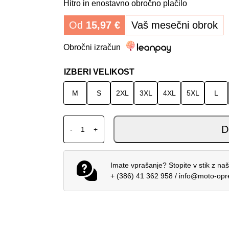
Hitro in enostavno obročno plačilo
Od
15,97
€
Vaš mesečni obrok
Obročni izračun
IZBERI VELIKOST
M
S
2XL
3XL
4XL
5XL
L
ALPINESTARS CHROME V2 SPORT HOODIE
D
-
+
Imate vprašanje? Stopite v stik z na
+ (386) 41 362 958
/
info@moto-op