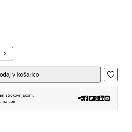
XL
 BLACK GRAY RED FLUO količina
odaj v košarico
šim strokovnjakom.
rema.com