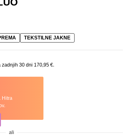
LUO
OPREMA
TEKSTILNE JAKNE
 je: 170,95 €.
 zadnjih 30 dni
170,95
€
.
 Hitra
ov.
ali