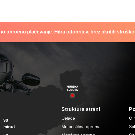
no obročno plačevanje. Hitra odobritev, brez skritih stroško
Struktura strani
P
Čelade
O 
90
minut
Motoristična oprema
Spl
Motokros oprema
Ob