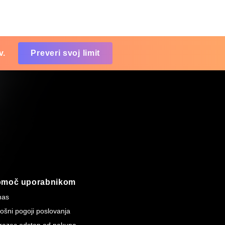
v.
Preveri svoj limit
omoč uporabnikom
nas
ošni pogoji poslovanja
razec odstop od nakupa