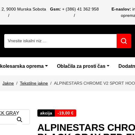
a 2, 9000 Murska Sobota
Gsm:
+ (386) 41 362 958
E-naslov:
i
oprem
Search for:
 kolesarska oprema
Oblačila za prosti čas
Dodatn
Jakne
Tekstilne jakne
ALPINESTARS CHROME V2 SPORT HOO
akcija
-
19,00
€
ALPINESTARS CHRO