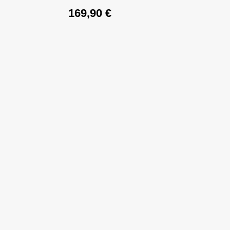
169,90
€
 599,95 €.
9,00 €.