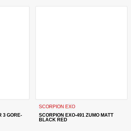
Možnosti lahko izberete na strani izdelka
Ta izdelek ima več različic. Možnosti lahko i
SCORPION EXO
 3 GORE-
SCORPION EXO-491 ZUMO MATT
BLACK RED