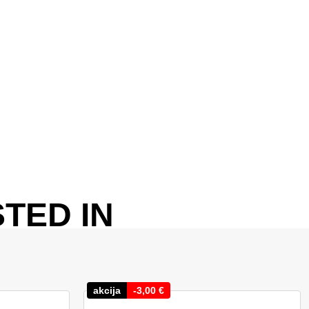
TED IN
akcija
-
3,00
€