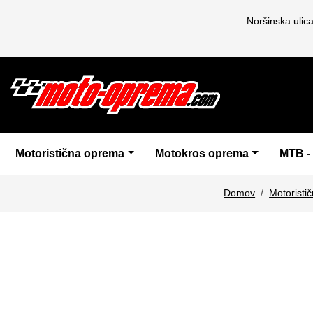
Noršinska ulic
Motoristična oprema
Motokros oprema
MTB -
Domov
Motoristi