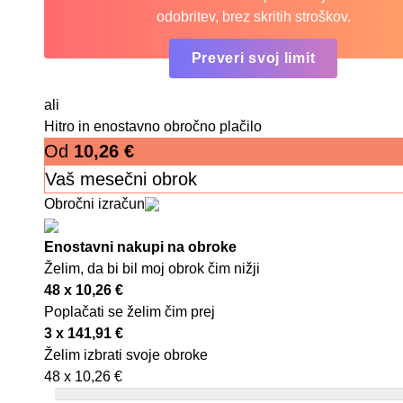
odobritev, brez skritih stroškov.
Preveri svoj limit
ali
Hitro in enostavno obročno plačilo
Od
10,26
€
Vaš mesečni obrok
Obročni izračun
Enostavni nakupi na obroke
Želim, da bi bil moj obrok čim nižji
48 x
10,26
€
Poplačati se želim čim prej
3 x
141,91
€
Želim izbrati svoje obroke
48 x
10,26
€