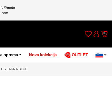
nfo@moto-
a.com
Wishlist
Cart
Account
a oprema
Nova kolekcija
OUTLET
 DS JAKNA BLUE