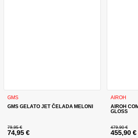
Ta izdelek ima več različic. Možnosti lahko izberete na stran
Ta izdelek im
GMS
AIROH
GMS GELATO JET ČELADA MELONI
AIROH CO
GLOSS
79,95
€
479,90
€
74,95
€
455,90
€
Izvirna cena je bila: 79,95 €.
Izvirna c