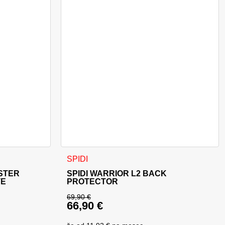
Možnosti lahko izberete na strani izdelka
SPIDI
STER
SPIDI WARRIOR L2 BACK
TE
PROTECTOR
69,90
€
66,90
€
Izvirna cena je bila: 69,90 €.
Trenutna cena je: 66,90 €.