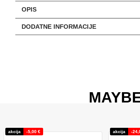
OPIS
DODATNE INFORMACIJE
MAYBE
akcija
-
5,00
€
akcija
-
24,