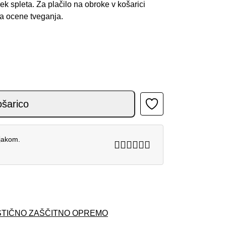
spleta. Za plačilo na obroke v košarici
ka ocene tveganja.
na
ošarico
njakom.
STIČNO ZAŠČITNO OPREMO