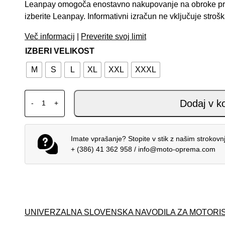
Leanpay omogoča enostavno nakupovanje na obroke prek 
izberite Leanpay. Informativni izračun ne vključuje stroš
Več informacij
|
Preverite svoj limit
IZBERI VELIKOST
M
S
L
XL
XXL
XXXL
ALPINESTARS BOGOTA PRO DS JAKNA BLUE količi
Dodaj v k
-
+
Imate vprašanje? Stopite v stik z našim strokov
+ (386) 41 362 958
/
info@moto-oprema.com
UNIVERZALNA SLOVENSKA NAVODILA ZA MOTORI