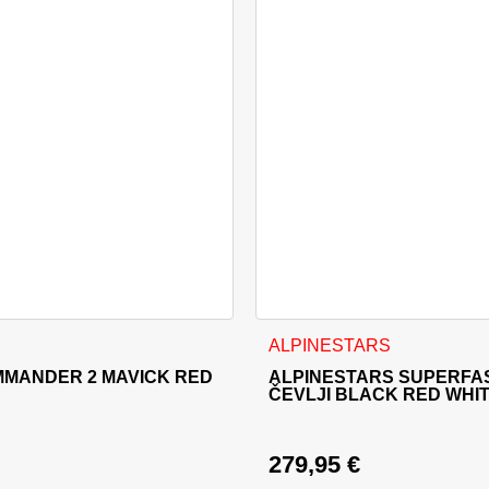
i izdelka
a več različic. Možnosti lahko izberete na strani izdelka
Ta izdelek ima več različic. 
ALPINESTARS
MMANDER 2 MAVICK RED
ALPINESTARS SUPERFA
ČEVLJI BLACK RED WHI
279,95
€
ena je bila: 479,90 €.