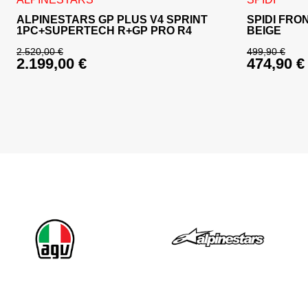
ALPINESTARS GP PLUS V4 SPRINT
SPIDI FRO
1PC+SUPERTECH R+GP PRO R4
BEIGE
2.520,00
€
499,90
€
2.199,00
€
474,90
€
Izvirna cena je bila: 2.520,00 €.
Izvirna c
Trenutna cena je: 2.199,00 €.
Trenutna