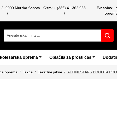
a 2, 9000 Murska Sobota
Gsm:
+ (386) 41 362 958
E-naslov:
i
oprem
Search for:
 kolesarska oprema
Oblačila za prosti čas
Dodatn
čna oprema
Jakne
Tekstilne jakne
ALPINESTARS BOGOTA PRO