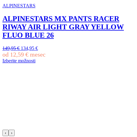
ima
ALPINESTARS
več
različic.
ALPINESTARS MX PANTS RACER
Možnosti
RIWAY AIR LIGHT GRAY YELLOW
lahko
izberete
FLUO BLUE 26
na
strani
Izvirna
Trenutna
149,95
€
134,95
€
izdelka
cena
cena
od
12,59
€
mesec
je
je:
Izberite možnosti
bila:
134,95 €.
Ta
149,95 €.
izdelek
ima
več
različic.
Možnosti
lahko
izberete
na
strani
izdelka
‹
›