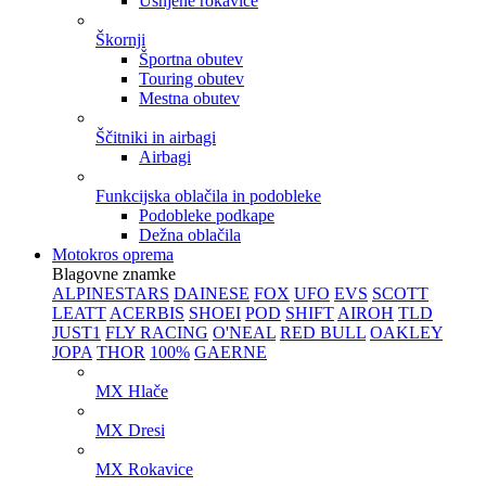
Usnjene rokavice
Škornji
Športna obutev
Touring obutev
Mestna obutev
Ščitniki in airbagi
Airbagi
Funkcijska oblačila in podobleke
Podobleke podkape
Dežna oblačila
Motokros oprema
Blagovne znamke
ALPINESTARS
DAINESE
FOX
UFO
EVS
SCOTT
LEATT
ACERBIS
SHOEI
POD
SHIFT
AIROH
TLD
JUST1
FLY RACING
O'NEAL
RED BULL
OAKLEY
JOPA
THOR
100%
GAERNE
MX Hlače
MX Dresi
MX Rokavice