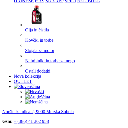
DAINESE
FOX
SIZZAPP
SPIDI
RED BULL
Olja in čistila
Kovčki in torbe
Stojala za motor
Nahrbtniki in torbe za nogo
Ostali dodatki
Nova kolekcija
OUTLET
Noršinska ulica 2, 9000 Murska Sobota
Gsm:
+ (386) 41 362 958