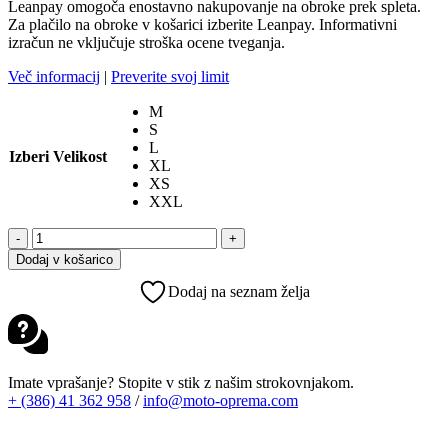
Leanpay omogoča enostavno nakupovanje na obroke prek spleta.
Za plačilo na obroke v košarici izberite Leanpay. Informativni
izračun ne vključuje stroška ocene tveganja.
Več informacij
|
Preverite svoj limit
M
S
L
Izberi Velikost
XL
XS
XXL
AIROH
-
+
TWIST
Dodaj v košarico
3.0
MX
Dodaj na seznam želja
ČELADA
KING
YELLOW
GLOSS
količina
Imate vprašanje? Stopite v stik z našim strokovnjakom.
+ (386) 41 362 958
/
info@moto-oprema.com