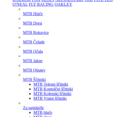
O'NEAL
FLY RACING
OAKLEY
MTB Hlače
MTB Dresi
MTB Rokavice
MTB Čelade
MTB Očala
MTB Jakne
MTB Obutev
MTB Ščitniki
MTB Telesni ščitniki
MTB Komolčni ščitniki
MTB Kolenski ščitniki
MTB Vratni ščitniki
Za najmlajše
MTB hlače