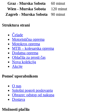
Graz - Murska Sobota
60 minut
Wien - Murska Sobota
120 minut
Zagreb - Murska Sobota
90 minut
Struktura strani
Čelade
Motoristična oprema
Motokros oprema
MTB – kolesarska oprema
Dodatna oprema
Oblačila za prosti čas
Nova kolekcija
Akcije
Pomoč uporabnikom
O nas
Splošni pogoji poslovanja
Obrazec odstop od nakupa
Dostava
Možnosti plačila