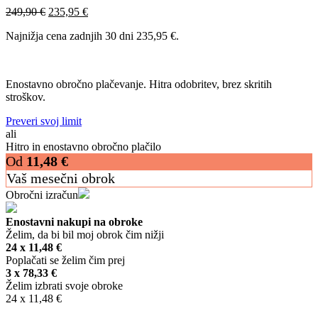
Izvirna
Trenutna
249,90
€
235,95
€
cena
cena
Najnižja cena zadnjih 30 dni
235,95
€
.
je
je:
bila:
235,95 €.
249,90 €.
Enostavno obročno plačevanje. Hitra odobritev, brez skritih
stroškov.
Preveri svoj limit
ali
Hitro in enostavno obročno plačilo
Od
11,48
€
Vaš mesečni obrok
Obročni izračun
Enostavni nakupi na obroke
Želim, da bi bil moj obrok čim nižji
24 x
11,48
€
Poplačati se želim čim prej
3 x
78,33
€
Želim izbrati svoje obroke
24 x
11,48
€