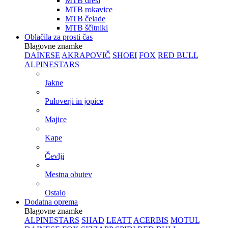
MTB dresi
MTB rokavice
MTB čelade
MTB ščitniki
Oblačila za prosti čas
Blagovne znamke
DAINESE
AKRAPOVIČ
SHOEI
FOX
RED BULL
ALPINESTARS
Jakne
Puloverji in jopice
Majice
Kape
Čevlji
Mestna obutev
Ostalo
Dodatna oprema
Blagovne znamke
ALPINESTARS
SHAD
LEATT
ACERBIS
MOTUL