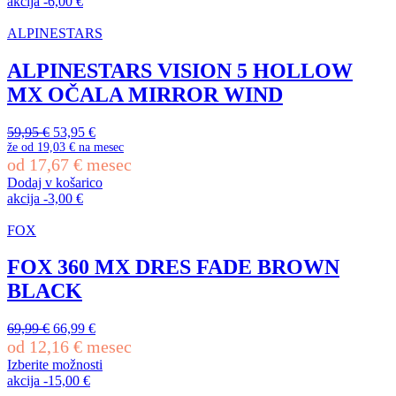
Ta
akcija
-
6,00
€
209,95 €.
izdelek
ima
ALPINESTARS
več
različic.
ALPINESTARS VISION 5 HOLLOW
Možnosti
MX OČALA MIRROR WIND
lahko
izberete
na
Izvirna
Trenutna
59,95
€
53,95
€
strani
cena
cena
že od
19,03 €
na mesec
izdelka
od
17,67
€
mesec
je
je:
bila:
53,95 €.
Dodaj v košarico
59,95 €.
akcija
-
3,00
€
FOX
FOX 360 MX DRES FADE BROWN
BLACK
Izvirna
Trenutna
69,99
€
66,99
€
cena
cena
od
12,16
€
mesec
je
je:
Izberite možnosti
bila:
66,99 €.
Ta
akcija
-
15,00
€
69,99 €.
izdelek