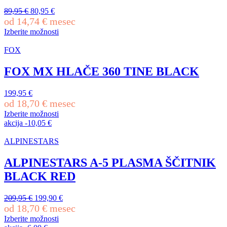
Izvirna
Trenutna
89,95
€
80,95
€
cena
cena
od
14,74
€
mesec
je
je:
Izberite možnosti
bila:
80,95 €.
Ta
89,95 €.
izdelek
FOX
ima
več
FOX MX HLAČE 360 TINE BLACK
različic.
Možnosti
199,95
€
lahko
od
18,70
€
mesec
izberete
na
Izberite možnosti
Ta
strani
akcija
-
10,05
€
izdelek
izdelka
ima
ALPINESTARS
več
različic.
ALPINESTARS A-5 PLASMA ŠČITNIK
Možnosti
BLACK RED
lahko
izberete
na
Izvirna
Trenutna
209,95
€
199,90
€
strani
cena
cena
od
18,70
€
mesec
izdelka
je
je:
Izberite možnosti
bila:
199,90 €.