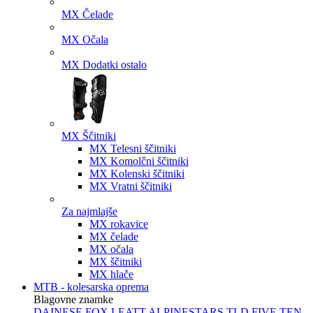
MX Čelade
MX Očala
MX Dodatki ostalo
MX Ščitniki
MX Telesni ščitniki
MX Komolčni ščitniki
MX Kolenski ščitniki
MX Vratni ščitniki
Za najmlajše
MX rokavice
MX čelade
MX očala
MX ščitniki
MX hlače
MTB - kolesarska oprema
Blagovne znamke
DAINESE
FOX
LEATT
ALPINESTARS
TLD
FIVE TEN