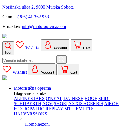
Noršinska ulica 2, 9000 Murska Sobota
Gsm:
+ (386) 41 362 958
E-naslov:
info@moto-oprema.com
Wishlist
Account
Cart
Išči
Search
for:
Wishlist
Account
Cart
Motoristična oprema
Blagovne znamke
ALPINESTARS
O'NEAL
DAINESE
ROOF
SPIDI
SCHUBERTH
AGV
SHOEI
AXXIS
ACERBIS
AIROH
FOX
JOPA
HJC
REPLAY
MT HEMLETS
HALVARSSONS
Kombinezoni