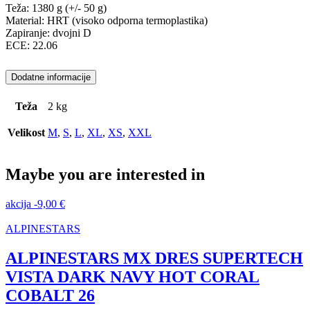
Teža: 1380 g (+/- 50 g)
Material: HRT (visoko odporna termoplastika)
Zapiranje: dvojni D
ECE: 22.06
Dodatne informacije
Teža
2 kg
Velikost
M
,
S
,
L
,
XL
,
XS
,
XXL
Maybe you are interested in
akcija
-
9,00
€
ALPINESTARS
ALPINESTARS MX DRES SUPERTECH
VISTA DARK NAVY HOT CORAL
COBALT 26