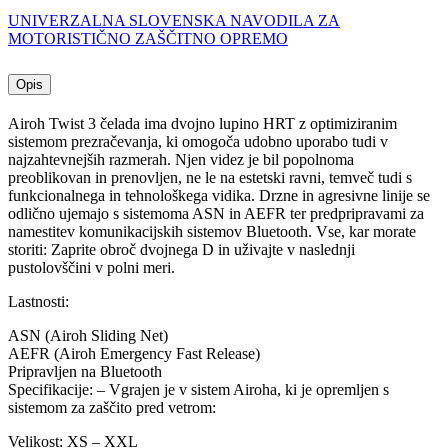
UNIVERZALNA SLOVENSKA NAVODILA ZA
MOTORISTIČNO ZAŠČITNO OPREMO
Opis
Airoh Twist 3 čelada ima dvojno lupino HRT z optimiziranim
sistemom prezračevanja, ki omogoča udobno uporabo tudi v
najzahtevnejših razmerah. Njen videz je bil popolnoma
preoblikovan in prenovljen, ne le na estetski ravni, temveč tudi s
funkcionalnega in tehnološkega vidika. Drzne in agresivne linije se
odlično ujemajo s sistemoma ASN in AEFR ter predpripravami za
namestitev komunikacijskih sistemov Bluetooth. Vse, kar morate
storiti: Zaprite obroč dvojnega D in uživajte v naslednji
pustolovščini v polni meri.
Lastnosti:
ASN (Airoh Sliding Net)
AEFR (Airoh Emergency Fast Release)
Pripravljen na Bluetooth
Specifikacije: – Vgrajen je v sistem Airoha, ki je opremljen s
sistemom za zaščito pred vetrom:
Velikost: XS – XXL