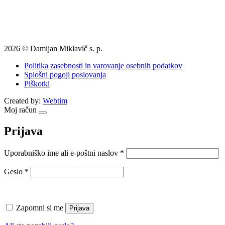
2026 © Damijan Miklavič s. p.
Politika zasebnosti in varovanje osebnih podatkov
Splošni pogoji poslovanja
Piškotki
Created by:
Webtim
Moj račun
Prijava
Zahtevano
Uporabniško ime ali e-poštni naslov
*
Zahtevano
Geslo
*
Zapomni si me
Prijava