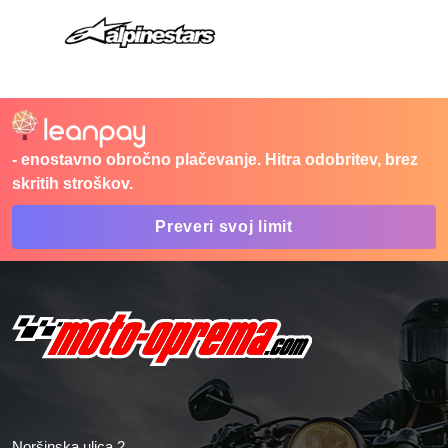
- enostavno obročno plačevanje. Hitra odobritev, brez
skritih stroškov.
Preveri svoj limit
Noršinska ulica 2