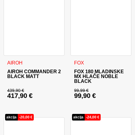
Ta izdelek ima več različic. Možnosti lahko izberete na stran
Ta izdelek ima več različic. 
AIROH
FOX
AIROH COMMANDER 2
FOX 180 MLADINSKE
BLACK MATT
MX HLAČE NOBLE
BLACK
439,90
€
99,99
€
417,90
€
99,90
€
Izvirna cena je bila: 439,90 €.
Izvirna cena je bila:
Trenutna cena je: 417,90 €.
Trenutna cena je: 99
akcija
-
20,00
€
akcija
-
24,00
€