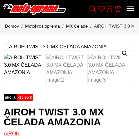
Wishlist
Cart
Išči
Account
Domov
Motokros oprema
MX Čelade
AIROH TWIST 3.0 M
akcija
-
13,95
€
AIROH TWIST 3.0 MX
ČELADA AMAZONIA
AIROH