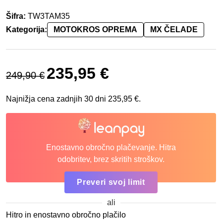
Šifra:
TW3TAM35
Kategorija:
MOTOKROS OPREMA
MX ČELADE
Izvirna cena je bila: 249,90 €.
Trenutna cena je: 235,95 €.
235,95
€
249,90
€
Najnižja cena zadnjih 30 dni
235,95
€
.
Enostavno obročno plačevanje. Hitra
odobritev, brez skritih stroškov.
Preveri svoj limit
ali
Hitro in enostavno obročno plačilo