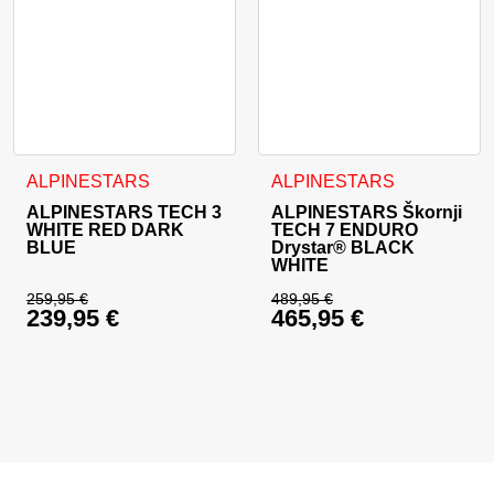
Ta izdelek ima več različic. Možnosti lahko izberete na stran
Ta izdelek ima več različic. 
ALPINESTARS
ALPINESTARS
ALPINESTARS TECH 3
ALPINESTARS Škornji
WHITE RED DARK
TECH 7 ENDURO
BLUE
Drystar® BLACK
WHITE
259,95
€
489,95
€
239,95
€
465,95
€
Izvirna cena je bila: 259,95 €.
Izvirna cena je bila:
Trenutna cena je: 239,95 €.
Trenutna cena je: 46