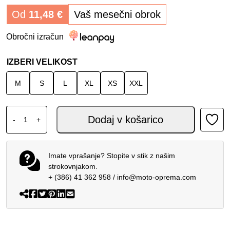
Od
11,48
€
Vaš mesečni obrok
Obročni izračun
IZBERI VELIKOST
M
S
L
XL
XS
XXL
AIROH TWIST 3.0 MX ČELADA AMAZONIA količina
Dodaj v košarico
-
+
Imate vprašanje? Stopite v stik z našim
strokovnjakom.
+ (386) 41 362 958
/
info@moto-oprema.com