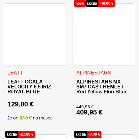
novo
akcija
-
40,00
€
Ta izdelek ima več različic. 
LEATT
ALPINESTARS
LEATT OČALA
ALPINESTARS MX
VELOCITY 6.5 IRIZ
SM7 CAST HEMLET
ROYAL BLUE
Red Yellow Fluo Blue
129,00
€
449,95
€
409,95
€
Izvirna cena je bila:
že od
11,96 €
na mesec
Trenutna cena je: 40
akcija
-
22,00
€
akcija
-
0,09
€