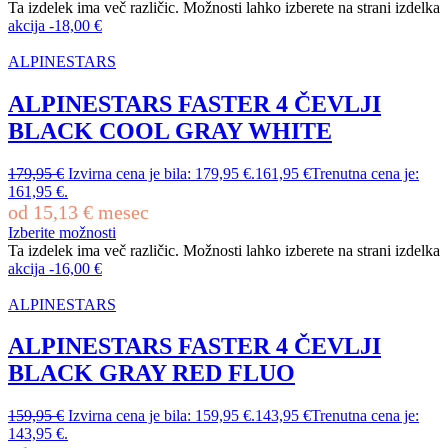
Ta izdelek ima več različic. Možnosti lahko izberete na strani izdelka
akcija
-
18,00
€
ALPINESTARS
ALPINESTARS FASTER 4 ČEVLJI
BLACK COOL GRAY WHITE
179,95
€
Izvirna cena je bila: 179,95 €.
161,95
€
Trenutna cena je:
161,95 €.
od
15,13
€
mesec
Izberite možnosti
Ta izdelek ima več različic. Možnosti lahko izberete na strani izdelka
akcija
-
16,00
€
ALPINESTARS
ALPINESTARS FASTER 4 ČEVLJI
BLACK GRAY RED FLUO
159,95
€
Izvirna cena je bila: 159,95 €.
143,95
€
Trenutna cena je:
143,95 €.