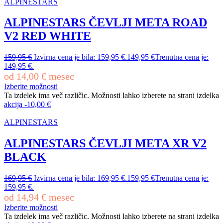
ALPINESTARS
ALPINESTARS ČEVLJI META ROAD
V2 RED WHITE
159,95
€
Izvirna cena je bila: 159,95 €.
149,95
€
Trenutna cena je:
149,95 €.
od
14,00
€
mesec
Izberite možnosti
Ta izdelek ima več različic. Možnosti lahko izberete na strani izdelka
akcija
-
10,00
€
ALPINESTARS
ALPINESTARS ČEVLJI META XR V2
BLACK
169,95
€
Izvirna cena je bila: 169,95 €.
159,95
€
Trenutna cena je:
159,95 €.
od
14,94
€
mesec
Izberite možnosti
Ta izdelek ima več različic. Možnosti lahko izberete na strani izdelka