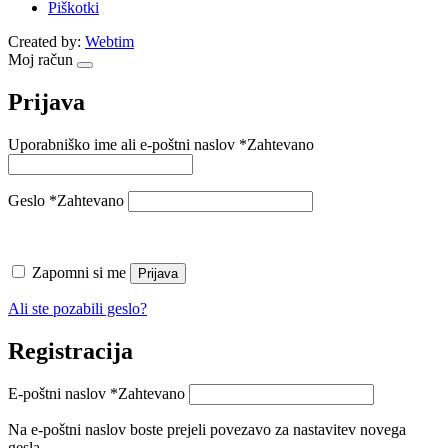
Piškotki
Created by:
Webtim
Moj račun
Prijava
Uporabniško ime ali e-poštni naslov
*
Zahtevano
Geslo
*
Zahtevano
Zapomni si me
Prijava
Ali ste pozabili geslo?
Registracija
E-poštni naslov
*
Zahtevano
Na e-poštni naslov boste prejeli povezavo za nastavitev novega
gesla.