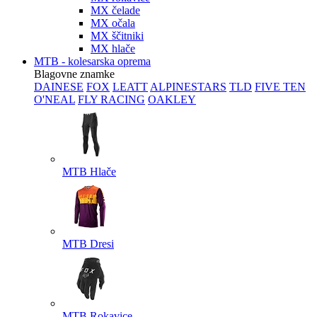
MX čelade
MX očala
MX ščitniki
MX hlače
MTB - kolesarska oprema
Blagovne znamke
DAINESE
FOX
LEATT
ALPINESTARS
TLD
FIVE TEN
O'NEAL
FLY RACING
OAKLEY
MTB Hlače
MTB Dresi
MTB Rokavice