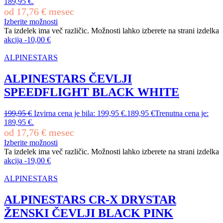
189,95 €.
od
17,76
€
mesec
Izberite možnosti
Ta izdelek ima več različic. Možnosti lahko izberete na strani izdelka
akcija
-
10,00
€
ALPINESTARS
ALPINESTARS ČEVLJI
SPEEDFLIGHT BLACK WHITE
199,95
€
Izvirna cena je bila: 199,95 €.
189,95
€
Trenutna cena je:
189,95 €.
od
17,76
€
mesec
Izberite možnosti
Ta izdelek ima več različic. Možnosti lahko izberete na strani izdelka
akcija
-
19,00
€
ALPINESTARS
ALPINESTARS CR-X DRYSTAR
ŽENSKI ČEVLJI BLACK PINK