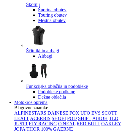
Škornji
Športna obutev
Touring obutev
Mestna obutev
Ščitniki in airbagi
Airbagi
Funkcijska oblačila in podobleke
Podobleke podkape
Dežna oblačila
Motokros oprema
Blagovne znamke
ALPINESTARS
DAINESE
FOX
UFO
EVS
SCOTT
LEATT
ACERBIS
SHOEI
POD
SHIFT
AIROH
TLD
JUST1
FLY RACING
O'NEAL
RED BULL
OAKLEY
JOPA
THOR
100%
GAERNE