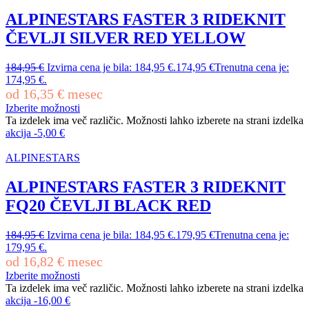
ALPINESTARS FASTER 3 RIDEKNIT
ČEVLJI SILVER RED YELLOW
184,95
€
Izvirna cena je bila: 184,95 €.
174,95
€
Trenutna cena je:
174,95 €.
od
16,35
€
mesec
Izberite možnosti
Ta izdelek ima več različic. Možnosti lahko izberete na strani izdelka
akcija
-
5,00
€
ALPINESTARS
ALPINESTARS FASTER 3 RIDEKNIT
FQ20 ČEVLJI BLACK RED
184,95
€
Izvirna cena je bila: 184,95 €.
179,95
€
Trenutna cena je:
179,95 €.
od
16,82
€
mesec
Izberite možnosti
Ta izdelek ima več različic. Možnosti lahko izberete na strani izdelka
akcija
-
16,00
€