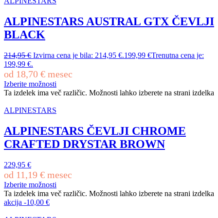
ALPINESTARS
ALPINESTARS AUSTRAL GTX ČEVLJI
BLACK
214,95
€
Izvirna cena je bila: 214,95 €.
199,99
€
Trenutna cena je:
199,99 €.
od
18,70
€
mesec
Izberite možnosti
Ta izdelek ima več različic. Možnosti lahko izberete na strani izdelka
ALPINESTARS
ALPINESTARS ČEVLJI CHROME
CRAFTED DRYSTAR BROWN
229,95
€
od
11,19
€
mesec
Izberite možnosti
Ta izdelek ima več različic. Možnosti lahko izberete na strani izdelka
akcija
-
10,00
€