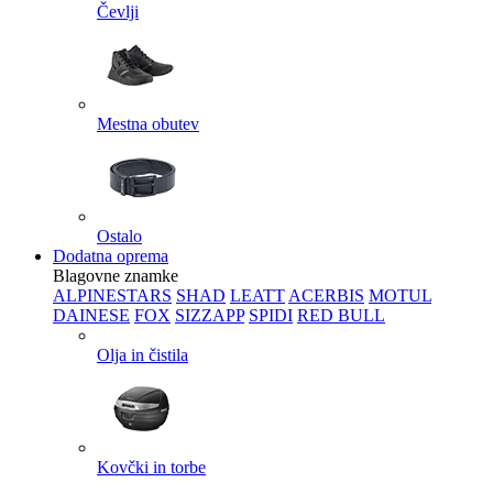
Čevlji
Mestna obutev
Ostalo
Dodatna oprema
Blagovne znamke
ALPINESTARS
SHAD
LEATT
ACERBIS
MOTUL
DAINESE
FOX
SIZZAPP
SPIDI
RED BULL
Olja in čistila
Kovčki in torbe