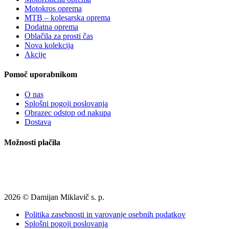
Motokros oprema
MTB – kolesarska oprema
Dodatna oprema
Oblačila za prosti čas
Nova kolekcija
Akcije
Pomoč uporabnikom
O nas
Splošni pogoji poslovanja
Obrazec odstop od nakupa
Dostava
Možnosti plačila
2026 © Damijan Miklavič s. p.
Politika zasebnosti in varovanje osebnih podatkov
Splošni pogoji poslovanja