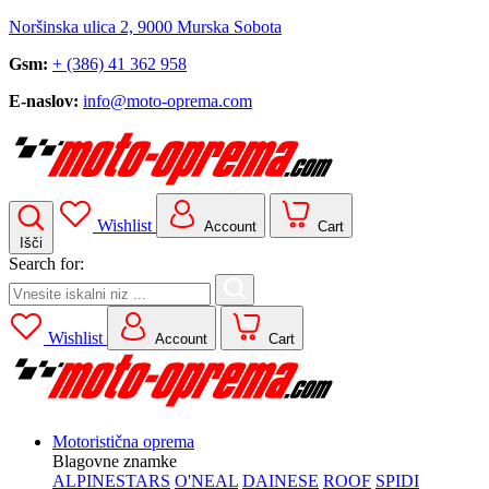
Noršinska ulica 2, 9000 Murska Sobota
Gsm:
+ (386) 41 362 958
E-naslov:
info@moto-oprema.com
Wishlist
Account
Cart
Išči
Search for:
Wishlist
Account
Cart
Motoristična oprema
Blagovne znamke
ALPINESTARS
O'NEAL
DAINESE
ROOF
SPIDI