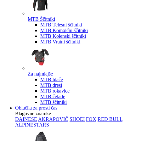
MTB Ščitniki
MTB Telesni ščitniki
MTB Komolčni ščitniki
MTB Kolenski ščitniki
MTB Vratni ščitniki
Za najmlajše
MTB hlače
MTB dresi
MTB rokavice
MTB čelade
MTB ščitniki
Oblačila za prosti čas
Blagovne znamke
DAINESE
AKRAPOVIČ
SHOEI
FOX
RED BULL
ALPINESTARS