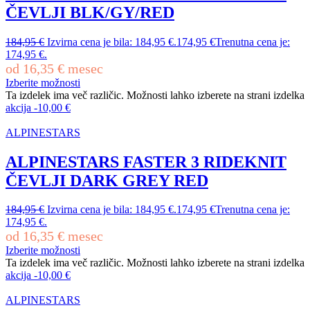
ČEVLJI BLK/GY/RED
184,95
€
Izvirna cena je bila: 184,95 €.
174,95
€
Trenutna cena je:
174,95 €.
od
16,35
€
mesec
Izberite možnosti
Ta izdelek ima več različic. Možnosti lahko izberete na strani izdelka
akcija
-
10,00
€
ALPINESTARS
ALPINESTARS FASTER 3 RIDEKNIT
ČEVLJI DARK GREY RED
184,95
€
Izvirna cena je bila: 184,95 €.
174,95
€
Trenutna cena je:
174,95 €.
od
16,35
€
mesec
Izberite možnosti
Ta izdelek ima več različic. Možnosti lahko izberete na strani izdelka
akcija
-
10,00
€
ALPINESTARS