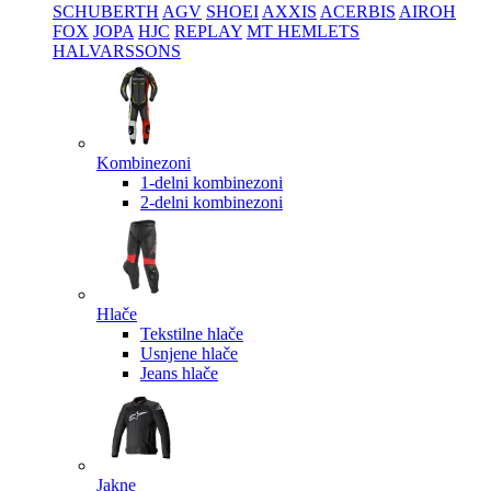
SCHUBERTH
AGV
SHOEI
AXXIS
ACERBIS
AIROH
FOX
JOPA
HJC
REPLAY
MT HEMLETS
HALVARSSONS
Kombinezoni
1-delni kombinezoni
2-delni kombinezoni
Hlače
Tekstilne hlače
Usnjene hlače
Jeans hlače
Jakne