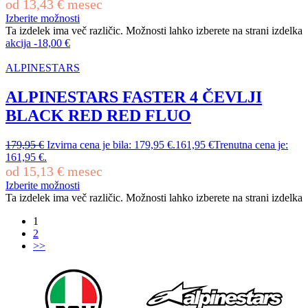
od
13,43
€
mesec
Izberite možnosti
Ta izdelek ima več različic. Možnosti lahko izberete na strani izdelka
akcija
-
18,00
€
ALPINESTARS
ALPINESTARS FASTER 4 ČEVLJI
BLACK RED RED FLUO
179,95
€
Izvirna cena je bila: 179,95 €.
161,95
€
Trenutna cena je:
161,95 €.
od
15,13
€
mesec
Izberite možnosti
Ta izdelek ima več različic. Možnosti lahko izberete na strani izdelka
1
2
>>