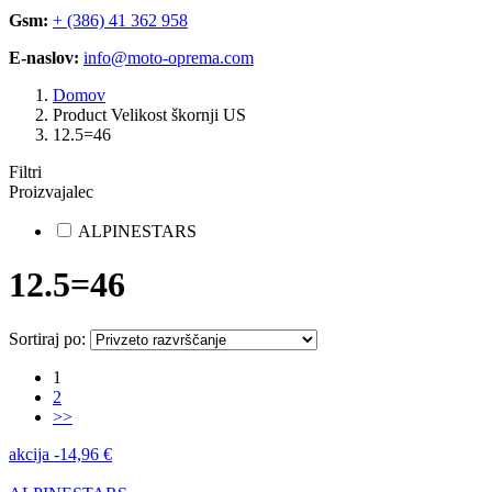
Gsm:
+ (386) 41 362 958
E-naslov:
info@moto-oprema.com
Domov
Product Velikost škornji US
12.5=46
Filtri
Proizvajalec
ALPINESTARS
12.5=46
Sortiraj po:
1
2
>>
akcija
-
14,96
€