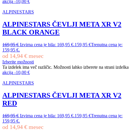
akcija
-
10,00
€
ALPINESTARS
ALPINESTARS ČEVLJI META XR V2
BLACK ORANGE
169,95
€
Izvirna cena je bila: 169,95 €.
159,95
€
Trenutna cena je:
159,95 €.
od
14,94
€
mesec
Izberite možnosti
Ta izdelek ima več različic. Možnosti lahko izberete na strani izdelka
akcija
-
10,00
€
ALPINESTARS
ALPINESTARS ČEVLJI META XR V2
RED
169,95
€
Izvirna cena je bila: 169,95 €.
159,95
€
Trenutna cena je:
159,95 €.
od
14,94
€
mesec