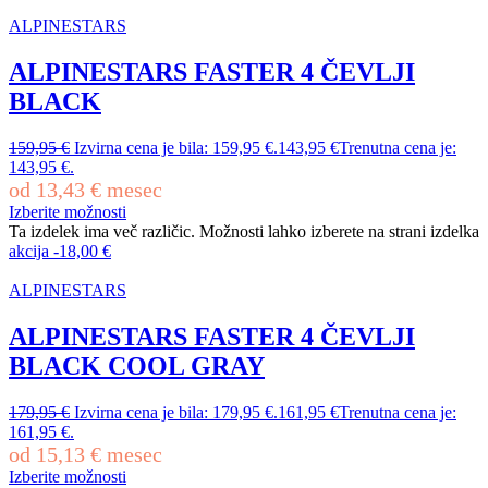
ALPINESTARS
ALPINESTARS FASTER 4 ČEVLJI
BLACK
159,95
€
Izvirna cena je bila: 159,95 €.
143,95
€
Trenutna cena je:
143,95 €.
od
13,43
€
mesec
Izberite možnosti
Ta izdelek ima več različic. Možnosti lahko izberete na strani izdelka
akcija
-
18,00
€
ALPINESTARS
ALPINESTARS FASTER 4 ČEVLJI
BLACK COOL GRAY
179,95
€
Izvirna cena je bila: 179,95 €.
161,95
€
Trenutna cena je:
161,95 €.
od
15,13
€
mesec
Izberite možnosti