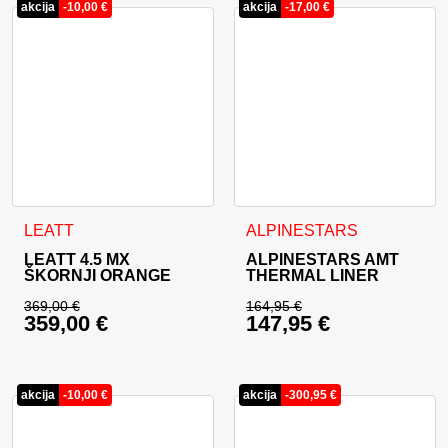
akcija
-
10,00
€
akcija
-
17,00
€
Ta izdelek ima več različic. Možnosti lahko izberete na stran
Ta izdelek ima več različic. 
LEATT
ALPINESTARS
LEATT 4.5 MX
ALPINESTARS AMT
ŠKORNJI ORANGE
THERMAL LINER
369,00
€
164,95
€
359,00
€
147,95
€
Izvirna cena je bila: 369,00 €.
Izvirna cena je bila:
Trenutna cena je: 359,00 €.
Trenutna cena je: 14
akcija
-
10,00
€
akcija
-
300,95
€