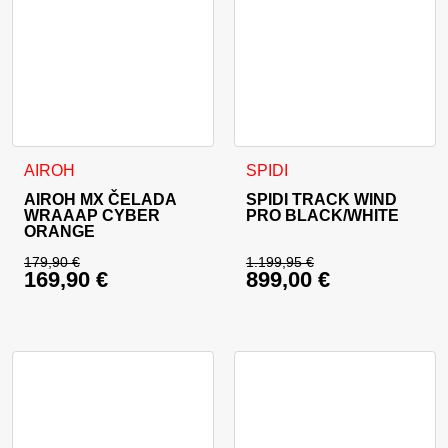
Ta izdelek ima več različic. Možnosti lahko izberete na stran
Ta izdelek ima več različic. 
AIROH
SPIDI
AIROH MX ČELADA
SPIDI TRACK WIND
WRAAAP CYBER
PRO BLACK/WHITE
ORANGE
179,90
€
1.199,95
€
169,90
€
899,00
€
Izvirna cena je bila: 179,90 €.
Izvirna cena je bila:
Trenutna cena je: 169,90 €.
Trenutna cena je: 89