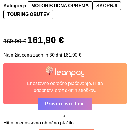
Kategorija:
MOTORISTIČNA OPREMA
ŠKORNJI
TOURING OBUTEV
Izvirna cena je bila: 169,90 €.
Trenutna cena je: 161,90 €.
161,90
€
169,90
€
Najnižja cena zadnjih 30 dni
161,90
€
.
Enostavno obročno plačevanje. Hitra
odobritev, brez skritih stroškov.
Preveri svoj limit
ali
Hitro in enostavno obročno plačilo