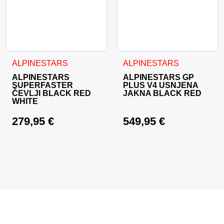
Ta izdelek ima več različic. Možnosti lahko izberete na stran
Ta izdelek ima več različic. 
ALPINESTARS
ALPINESTARS
ALPINESTARS
ALPINESTARS GP
SUPERFASTER
PLUS V4 USNJENA
ČEVLJI BLACK RED
JAKNA BLACK RED
WHITE
279,95
€
549,95
€