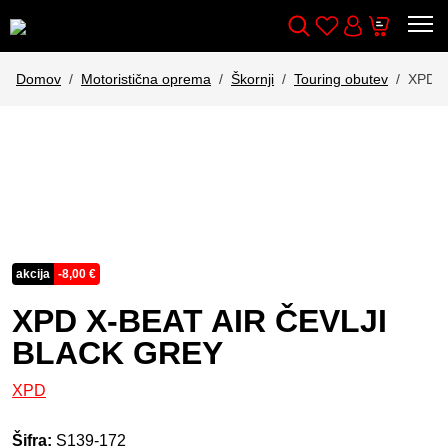
Wishlist
Cart
Išči
Account
Domov
Motoristična oprema
Škornji
Touring obutev
XPD X
akcija
-
8,00
€
XPD X-BEAT AIR ČEVLJI
BLACK GREY
XPD
Šifra:
S139-172