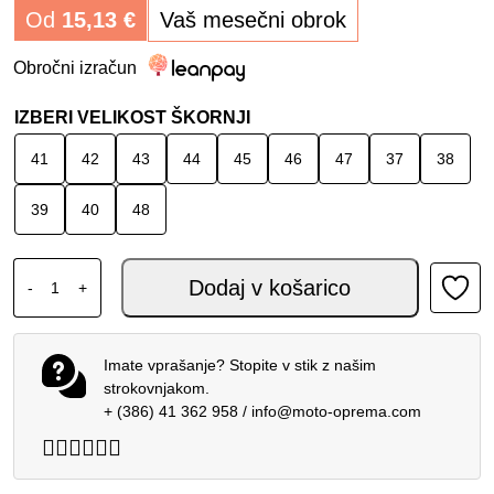
Od
15,13
€
Vaš mesečni obrok
Obročni izračun
IZBERI VELIKOST ŠKORNJI
41
42
43
44
45
46
47
37
38
39
40
48
XPD X-BEAT AIR ČEVLJI BLACK GREY količina
Dodaj v košarico
-
+
Imate vprašanje? Stopite v stik z našim
strokovnjakom.
+ (386) 41 362 958
/
info@moto-oprema.com