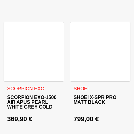
Ta izdelek ima več različic. Možnosti lahko izberete na stran
Ta izdelek ima več različic. 
SCORPION EXO
SHOEI
SCORPION EXO-1500
SHOEI X-SPR PRO
AIR APUS PEARL
MATT BLACK
WHITE GREY GOLD
369,90
€
799,00
€