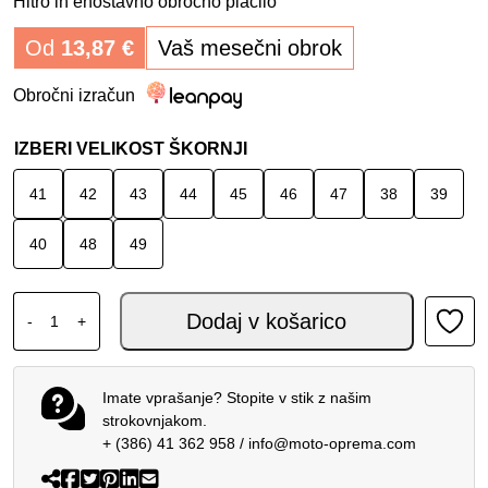
Hitro in enostavno obročno plačilo
Od
13,87
€
Vaš mesečni obrok
Obročni izračun
IZBERI VELIKOST ŠKORNJI
41
42
43
44
45
46
47
38
39
40
48
49
XPD X-ADVENTURE H2OUT ŠKORNJI BLACK količina
Dodaj v košarico
-
+
Imate vprašanje? Stopite v stik z našim
strokovnjakom.
+ (386) 41 362 958
/
info@moto-oprema.com