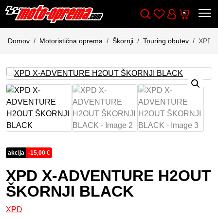
Wishlist
Cart
Išči
Account
Domov
Motoristična oprema
Škornji
Touring obutev
XPD 
akcija
-
15,00
€
XPD X-ADVENTURE H2OUT
ŠKORNJI BLACK
XPD