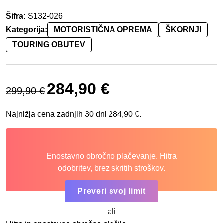
Šifra:
S132-026
Kategorija:
MOTORISTIČNA OPREMA
ŠKORNJI
TOURING OBUTEV
Izvirna cena je bila: 299,90 €.
Trenutna cena je: 284,90 €.
284,90
€
299,90
€
Najnižja cena zadnjih 30 dni
284,90
€
.
Enostavno obročno plačevanje. Hitra
odobritev, brez skritih stroškov.
Preveri svoj limit
ali