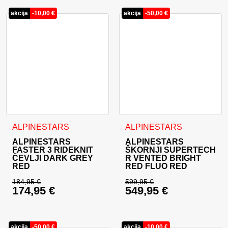
akcija
-
10,00
€
akcija
-
50,00
€
Ta izdelek ima več različic. Možnosti lahko izberete na stran
Ta izdelek ima več različic. 
ALPINESTARS
ALPINESTARS
ALPINESTARS
ALPINESTARS
FASTER 3 RIDEKNIT
ŠKORNJI SUPERTECH
ČEVLJI DARK GREY
R VENTED BRIGHT
RED
RED FLUO RED
184,95
€
599,95
€
174,95
€
549,95
€
Izvirna cena je bila: 184,95 €.
Izvirna cena je bila:
Trenutna cena je: 174,95 €.
Trenutna cena je: 54
akcija
-
50,00
€
akcija
-
10,00
€