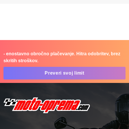
- enostavno obročno plačevanje. Hitra odobritev, brez
skritih stroškov.
Preveri svoj limit