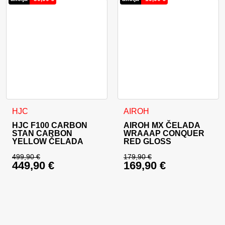
Ta izdelek ima več različic. Možnosti lahko izberete na stran
Ta izdelek ima več različic. 
HJC
AIROH
HJC F100 CARBON
AIROH MX ČELADA
STAN CARBON
WRAAAP CONQUER
YELLOW ČELADA
RED GLOSS
499,90
€
179,90
€
449,90
€
169,90
€
Izvirna cena je bila: 499,90 €.
Izvirna cena je bila:
Trenutna cena je: 449,90 €.
Trenutna cena je: 16