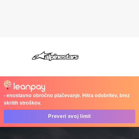
Trenutna cena je: 24,00 €.
- enostavno obročno plačevanje. Hitra odobritev, brez
skritih stroškov.
Preveri svoj limit