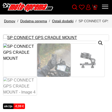
Wishlist
Cart
Išči
Account
Domov
Dodatna oprema
Ostali dodatki
SP CONNECT GPS 
akcija
-
0,99
€