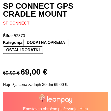
SP CONNECT GPS
CRADLE MOUNT
SP CONNECT
Šifra:
52870
Kategorija:
DODATNA OPREMA
OSTALI DODATKI
Izvirna cena je bila: 69,99 €.
Trenutna cena je: 69,00 €.
69,00
€
69,99
€
Najnižja cena zadnjih 30 dni
69,00
€
.
Enostavno obročno plačevanje. Hitra