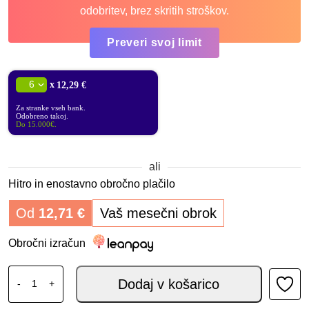
odobritev, brez skritih stroškov.
Preveri svoj limit
x
12,29 €
Za stranke vseh bank.
Odobreno takoj.
Do 15.000€.
ali
Hitro in enostavno obročno plačilo
Od
12,71
€
Vaš mesečni obrok
Obročni izračun
SP CONNECT GPS CRADLE MOUNT količina
Dodaj v košarico
-
+