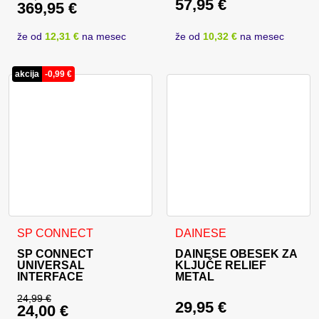
57,95
€
369,95
€
Izvirna cena je bila: 388,95 €.
Trenutna cena je: 369,95 €.
že od
12,31 €
na mesec
že od
10,32 €
na mesec
akcija
-
0,99
€
Ta izdelek ima več različic. 
SP CONNECT
DAINESE
SP CONNECT
DAINESE OBESEK ZA
UNIVERSAL
KLJUČE RELIEF
INTERFACE
METAL
24,99
€
29,95
€
24,00
€
Izvirna cena je bila: 24,99 €.