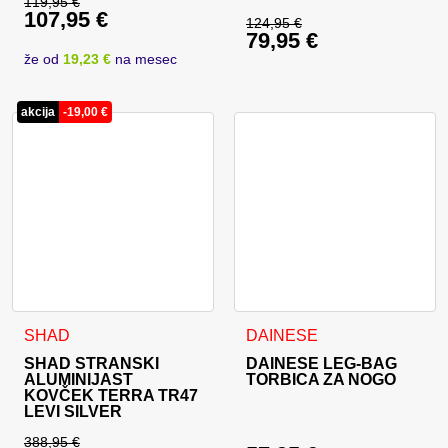
119,95
€
107,95
€
Izvirna cena je bila: 119,95 €.
124,95
€
79,95
€
Izvirna cena je bila:
Trenutna cena je: 107,95 €.
že od
19,23 €
na mesec
Trenutna cena je: 79
akcija
-
19,00
€
SHAD
DAINESE
SHAD STRANSKI
DAINESE LEG-BAG
ALUMINIJAST
TORBICA ZA NOGO
KOVČEK TERRA TR47
LEVI SILVER
388,95
€