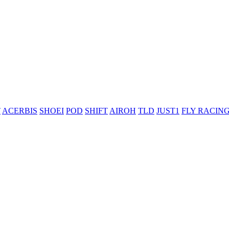
T
ACERBIS
SHOEI
POD
SHIFT
AIROH
TLD
JUST1
FLY RACIN