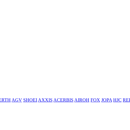
ERTH
AGV
SHOEI
AXXIS
ACERBIS
AIROH
FOX
JOPA
HJC
RE