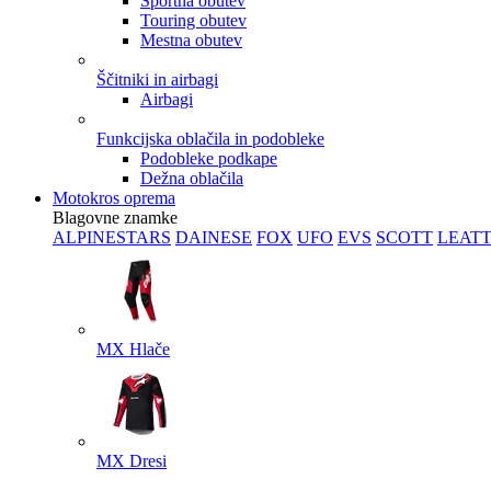
Športna obutev
Touring obutev
Mestna obutev
Ščitniki in airbagi
Airbagi
Funkcijska oblačila in podobleke
Podobleke podkape
Dežna oblačila
Motokros oprema
Blagovne znamke
ALPINESTARS
DAINESE
FOX
UFO
EVS
SCOTT
LEAT
MX Hlače
MX Dresi