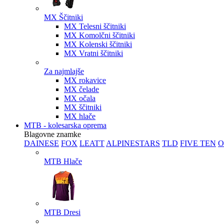
MX Ščitniki
MX Telesni ščitniki
MX Komolčni ščitniki
MX Kolenski ščitniki
MX Vratni ščitniki
Za najmlajše
MX rokavice
MX čelade
MX očala
MX ščitniki
MX hlače
MTB - kolesarska oprema
Blagovne znamke
DAINESE
FOX
LEATT
ALPINESTARS
TLD
FIVE TEN
O
MTB Hlače
MTB Dresi