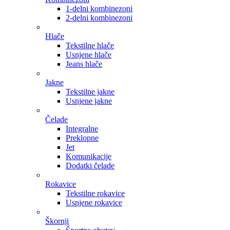
1-delni kombinezoni
2-delni kombinezoni
Hlače
Tekstilne hlače
Usnjene hlače
Jeans hlače
Jakne
Tekstilne jakne
Usnjene jakne
Čelade
Integralne
Preklopne
Jet
Komunikacije
Dodatki čelade
Rokavice
Tekstilne rokavice
Usnjene rokavice
Škornji