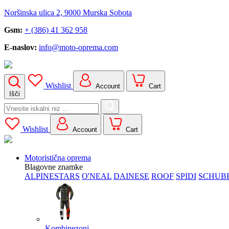
Noršinska ulica 2, 9000 Murska Sobota
Gsm:
+ (386) 41 362 958
E-naslov:
info@moto-oprema.com
Wishlist
Account
Cart
Išči
Search
for:
Wishlist
Account
Cart
Motoristična oprema
Blagovne znamke
ALPINESTARS
O'NEAL
DAINESE
ROOF
SPIDI
SCHUB
Kombinezoni