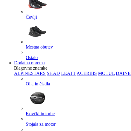
Čevlji
Mestna obutev
Ostalo
Dodatna oprema
Blagovne znamke
ALPINESTARS
SHAD
LEATT
ACERBIS
MOTUL
DAINE
Olja in čistila
Kovčki in torbe
Stojala za motor