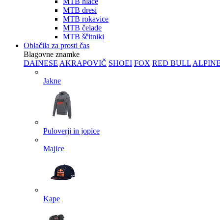
MTB hlače
MTB dresi
MTB rokavice
MTB čelade
MTB ščitniki
Oblačila za prosti čas
Blagovne znamke
DAINESE
AKRAPOVIČ
SHOEI
FOX
RED BULL
ALPIN
Jakne
Puloverji in jopice
Majice
Kape