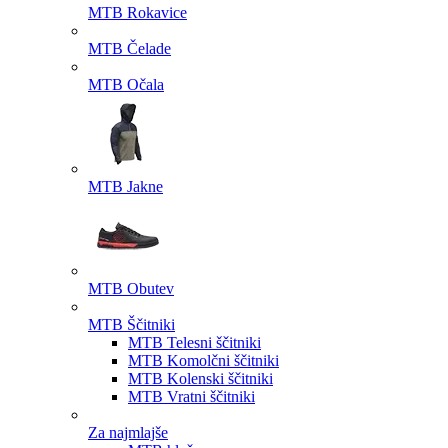
MTB Rokavice
MTB Čelade
MTB Očala
MTB Jakne
MTB Obutev
MTB Ščitniki
MTB Telesni ščitniki
MTB Komolčni ščitniki
MTB Kolenski ščitniki
MTB Vratni ščitniki
Za najmlajše