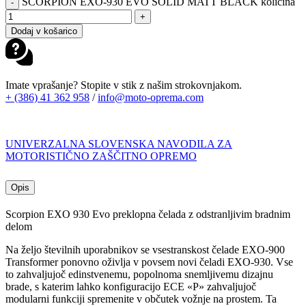
SCORPION EXO-930 EVO SOLID MATT BLACK količina
-
+
Dodaj v košarico
Imate vprašanje? Stopite v stik z našim strokovnjakom.
+ (386) 41 362 958
/
info@moto-oprema.com
UNIVERZALNA SLOVENSKA NAVODILA ZA
MOTORISTIČNO ZAŠČITNO OPREMO
Opis
Scorpion EXO 930 Evo preklopna čelada z odstranljivim bradnim
delom
Na željo številnih uporabnikov se vsestranskost čelade EXO-900
Transformer ponovno oživlja v povsem novi čeladi EXO-930. Vse
to zahvaljujoč edinstvenemu, popolnoma snemljivemu dizajnu
brade, s katerim lahko konfiguracijo ECE «P» zahvaljujoč
modularni funkciji spremenite v občutek vožnje na prostem. Ta