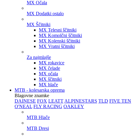
MX Očala
MX Dodatki ostalo
MX Ščitniki
MX Telesni ščitniki
MX Komolčni ščitniki
MX Kolenski ščitniki
MX Vratni ščitniki
Za najmlajše
MX rokavice
MX čelade
MX očala
MX ščitniki
MX hlače
MTB - kolesarska oprema
Blagovne znamke
DAINESE
FOX
LEATT
ALPINESTARS
TLD
FIVE TEN
O'NEAL
FLY RACING
OAKLEY
MTB Hlače
MTB Dresi