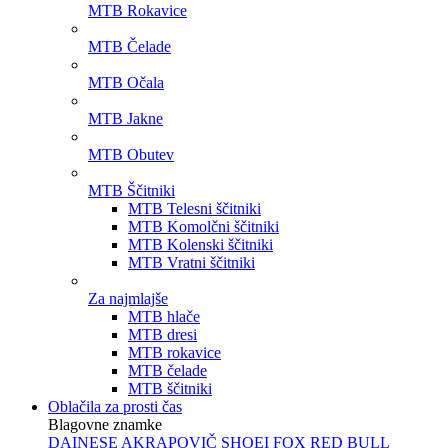
MTB Rokavice
MTB Čelade
MTB Očala
MTB Jakne
MTB Obutev
MTB Ščitniki
MTB Telesni ščitniki
MTB Komolčni ščitniki
MTB Kolenski ščitniki
MTB Vratni ščitniki
Za najmlajše
MTB hlače
MTB dresi
MTB rokavice
MTB čelade
MTB ščitniki
Oblačila za prosti čas
Blagovne znamke
DAINESE
AKRAPOVIČ
SHOEI
FOX
RED BULL