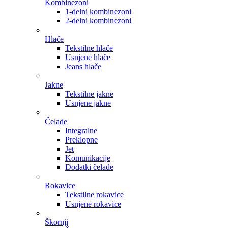
Kombinezoni
1-delni kombinezoni
2-delni kombinezoni
Hlače
Tekstilne hlače
Usnjene hlače
Jeans hlače
Jakne
Tekstilne jakne
Usnjene jakne
Čelade
Integralne
Preklopne
Jet
Komunikacije
Dodatki čelade
Rokavice
Tekstilne rokavice
Usnjene rokavice
Škornji