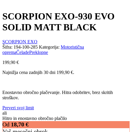
SCORPION EXO-930 EVO
SOLID MATT BLACK
SCORPION EXO
Šifra:
194-100-285
Kategorija:
Motoristična
oprema
Čelade
Preklopne
199,90
€
Najnižja cena zadnjih 30 dni
199,90
€
.
Enostavno obročno plačevanje. Hitra odobritev, brez skritih
stroškov.
Preveri svoj limit
ali
Hitro in enostavno obročno plačilo
Od
18,70
€
Vaš mesečni obrok