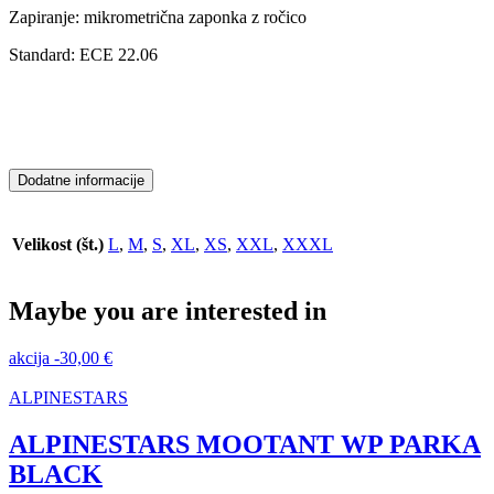
Zapiranje: mikrometrična zaponka z ročico
Standard: ECE 22.06
Dodatne informacije
Velikost (št.)
L
,
M
,
S
,
XL
,
XS
,
XXL
,
XXXL
Maybe you are interested in
akcija
-
30,00
€
ALPINESTARS
ALPINESTARS MOOTANT WP PARKA
BLACK