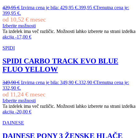
429,95
€
Izvirna cena je bila: 429,95 €.
399,95
€
Trenutna cena je:
399,95 €.
od
10,52
€
mesec
Izberite možnosti
Ta izdelek ima več različic. Možnosti lahko izberete na strani izdelka
akcija
-
17,00
€
SPIDI
SPIDI CARBO TRACK EVO BLUE
FLUO YELLOW
349,90
€
Izvirna cena je bila: 349,90 €.
332,90
€
Trenutna cena je:
332,90 €.
od
11,24
€
mesec
Izberite možnosti
Ta izdelek ima več različic. Možnosti lahko izberete na strani izdelka
akcija
-
20,00
€
DAINESE
DAINESE PONY 3 ŽENSKE HLAČE