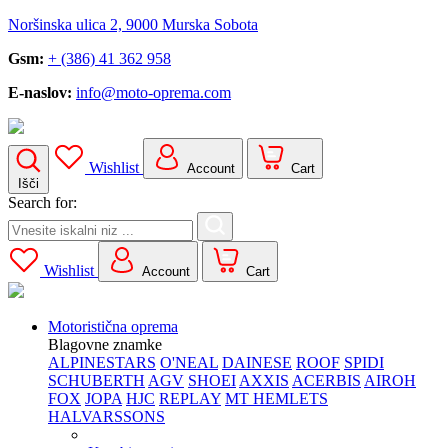
Noršinska ulica 2, 9000 Murska Sobota
Gsm:
+ (386) 41 362 958
E-naslov:
info@moto-oprema.com
Wishlist
Account
Cart
Išči
Search for:
Wishlist
Account
Cart
Motoristična oprema
Blagovne znamke
ALPINESTARS
O'NEAL
DAINESE
ROOF
SPIDI
SCHUBERTH
AGV
SHOEI
AXXIS
ACERBIS
AIROH
FOX
JOPA
HJC
REPLAY
MT HEMLETS
HALVARSSONS