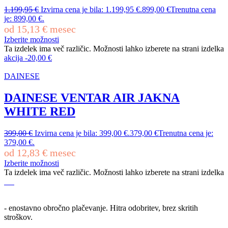
1.199,95
€
Izvirna cena je bila: 1.199,95 €.
899,00
€
Trenutna cena
je: 899,00 €.
od
15,13
€
mesec
Izberite možnosti
Ta izdelek ima več različic. Možnosti lahko izberete na strani izdelka
akcija
-
20,00
€
DAINESE
DAINESE VENTAR AIR JAKNA
WHITE RED
399,00
€
Izvirna cena je bila: 399,00 €.
379,00
€
Trenutna cena je:
379,00 €.
od
12,83
€
mesec
Izberite možnosti
Ta izdelek ima več različic. Možnosti lahko izberete na strani izdelka
- enostavno obročno plačevanje. Hitra odobritev, brez skritih
stroškov.