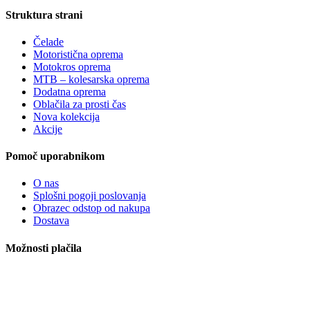
Struktura strani
Čelade
Motoristična oprema
Motokros oprema
MTB – kolesarska oprema
Dodatna oprema
Oblačila za prosti čas
Nova kolekcija
Akcije
Pomoč uporabnikom
O nas
Splošni pogoji poslovanja
Obrazec odstop od nakupa
Dostava
Možnosti plačila