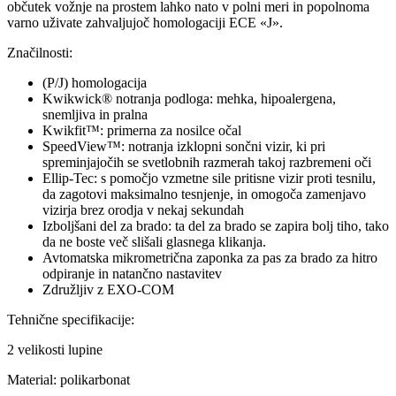
občutek vožnje na prostem lahko nato v polni meri in popolnoma
varno uživate zahvaljujoč homologaciji ECE «J».
Značilnosti:
(P/J) homologacija
Kwikwick® notranja podloga: mehka, hipoalergena,
snemljiva in pralna
Kwikfit™: primerna za nosilce očal
SpeedView™: notranja izklopni sončni vizir, ki pri
spreminjajočih se svetlobnih razmerah takoj razbremeni oči
Ellip-Tec: s pomočjo vzmetne sile pritisne vizir proti tesnilu,
da zagotovi maksimalno tesnjenje, in omogoča zamenjavo
vizirja brez orodja v nekaj sekundah
Izboljšani del za brado: ta del za brado se zapira bolj tiho, tako
da ne boste več slišali glasnega klikanja.
Avtomatska mikrometrična zaponka za pas za brado za hitro
odpiranje in natančno nastavitev
Združljiv z EXO-COM
Tehnične specifikacije:
2 velikosti lupine
Material: polikarbonat