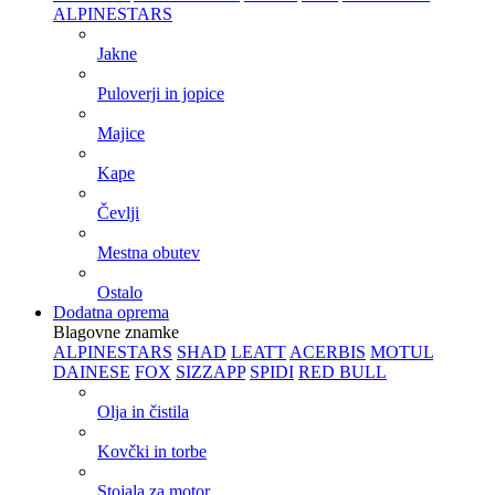
ALPINESTARS
Jakne
Puloverji in jopice
Majice
Kape
Čevlji
Mestna obutev
Ostalo
Dodatna oprema
Blagovne znamke
ALPINESTARS
SHAD
LEATT
ACERBIS
MOTUL
DAINESE
FOX
SIZZAPP
SPIDI
RED BULL
Olja in čistila
Kovčki in torbe
Stojala za motor