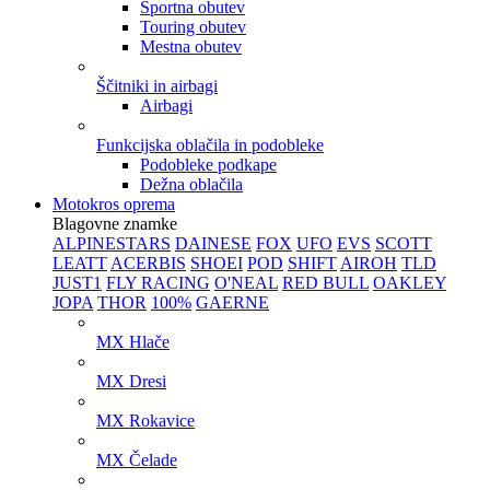
Športna obutev
Touring obutev
Mestna obutev
Ščitniki in airbagi
Airbagi
Funkcijska oblačila in podobleke
Podobleke podkape
Dežna oblačila
Motokros oprema
Blagovne znamke
ALPINESTARS
DAINESE
FOX
UFO
EVS
SCOTT
LEATT
ACERBIS
SHOEI
POD
SHIFT
AIROH
TLD
JUST1
FLY RACING
O'NEAL
RED BULL
OAKLEY
JOPA
THOR
100%
GAERNE
MX Hlače
MX Dresi
MX Rokavice
MX Čelade