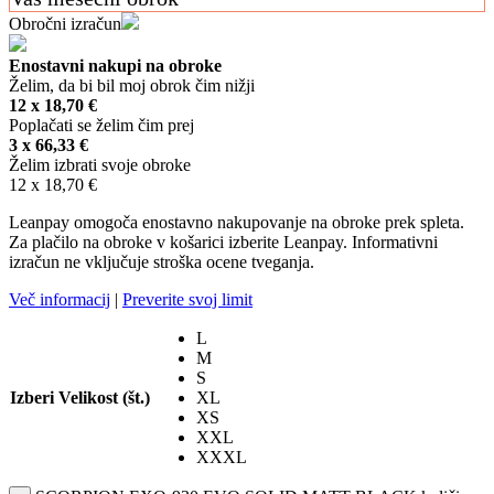
Obročni izračun
Enostavni nakupi na obroke
Želim, da bi bil moj obrok čim nižji
12 x
18,70
€
Poplačati se želim čim prej
3 x
66,33
€
Želim izbrati svoje obroke
12 x
18,70
€
Leanpay omogoča enostavno nakupovanje na obroke prek spleta.
Za plačilo na obroke v košarici izberite Leanpay. Informativni
izračun ne vključuje stroška ocene tveganja.
Več informacij
|
Preverite svoj limit
L
M
S
Izberi Velikost (št.)
XL
XS
XXL
XXXL