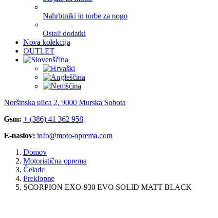
Nahrbtniki in torbe za nogo
Ostali dodatki
Nova kolekcija
OUTLET
Noršinska ulica 2, 9000 Murska Sobota
Gsm:
+ (386) 41 362 958
E-naslov:
info@moto-oprema.com
Domov
Motoristična oprema
Čelade
Preklopne
SCORPION EXO-930 EVO SOLID MATT BLACK