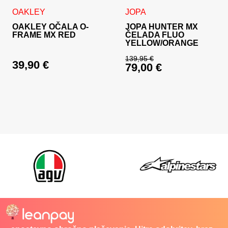
Ta izdelek ima več različic. 
OAKLEY
JOPA
OAKLEY OČALA O-
JOPA HUNTER MX
FRAME MX RED
ČELADA FLUO
YELLOW/ORANGE
139,95
€
39,90
€
79,00
€
Izvirna cena je bila:
Trenutna cena je: 79