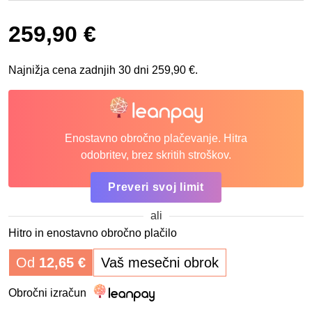
259,90
€
Najnižja cena zadnjih 30 dni
259,90
€
.
Enostavno obročno plačevanje. Hitra
odobritev, brez skritih stroškov.
Preveri svoj limit
ali
Hitro in enostavno obročno plačilo
Od
12,65
€
Vaš mesečni obrok
Obročni izračun