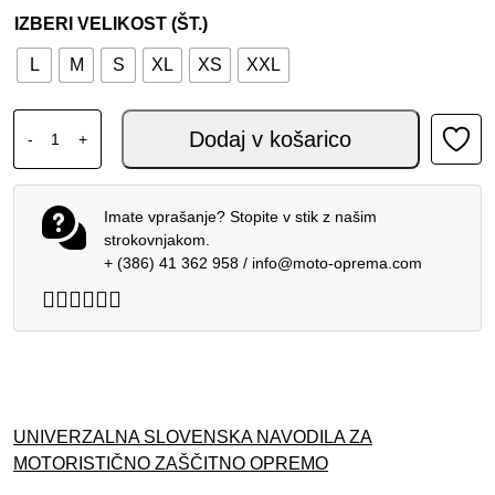
IZBERI VELIKOST (ŠT.)
L
M
S
XL
XS
XXL
SCORPION ADX-2 KAMPS WHITE RED BLUE količina
Dodaj v košarico
-
+
Imate vprašanje? Stopite v stik z našim
strokovnjakom.
+ (386) 41 362 958
/
info@moto-oprema.com
UNIVERZALNA SLOVENSKA NAVODILA ZA
MOTORISTIČNO ZAŠČITNO OPREMO