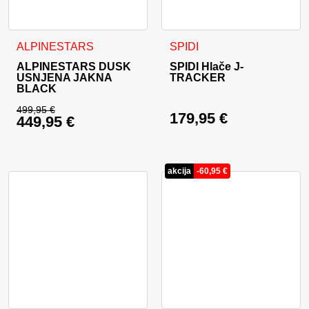
Ta izdelek ima več različic. Možnosti lahko izberete na stran
Ta izdelek ima več različic. 
ALPINESTARS
SPIDI
ALPINESTARS DUSK
SPIDI Hlače J-
USNJENA JAKNA
TRACKER
BLACK
499,95
€
179,95
€
449,95
€
Izvirna cena je bila: 499,95 €.
Trenutna cena je: 449,95 €.
akcija
-
60,95
€