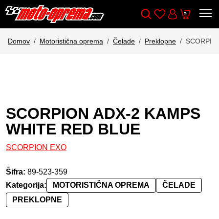
Wishlist
Cart
Išči
Account
Domov
Motoristična oprema
Čelade
Preklopne
SCORPION
SCORPION ADX-2 KAMPS
WHITE RED BLUE
SCORPION EXO
Šifra:
89-523-359
Kategorija:
MOTORISTIČNA OPREMA
ČELADE
PREKLOPNE