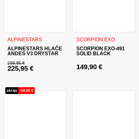
Ta izdelek ima več različic. Možnosti lahko izberete na stran
Ta izdelek ima več različic. 
ALPINESTARS
SCORPION EXO
ALPINESTARS HLAČE
SCORPION EXO-491
ANDES V3 DRYSTAR
SOLID BLACK
239,95
€
149,90
€
225,95
€
Izvirna cena je bila: 239,95 €.
Trenutna cena je: 225,95 €.
akcija
-
50,00
€