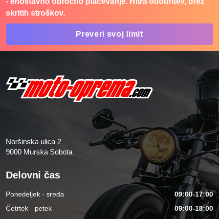
- enostavno obročno plačevanje. Hitra odobritev, brez
skritih stroškov.
Preveri svoj limit
Noršinska ulica 2
9000 Murska Sobota
Delovni čas
Ponedeljek - sreda
09:00-17:00
Četrtek - petek
09:00-18:00