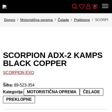
Wishlist
Cart
Išči
Account
Domov
Motoristična oprema
Čelade
Preklopne
SCORPIO
SCORPION ADX-2 KAMPS
BLACK COPPER
SCORPION EXO
Šifra:
89-523-354
Kategorija:
MOTORISTIČNA OPREMA
ČELADE
PREKLOPNE