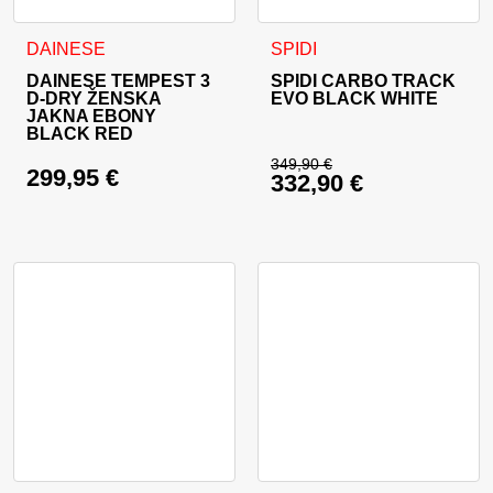
Ta izdelek ima več različic. Možnosti lahko izberete na stran
Ta izdelek ima več različic. 
DAINESE
SPIDI
DAINESE TEMPEST 3
SPIDI CARBO TRACK
D-DRY ŽENSKA
EVO BLACK WHITE
JAKNA EBONY
BLACK RED
349,90
€
299,95
€
332,90
€
Izvirna cena je bila:
Trenutna cena je: 33