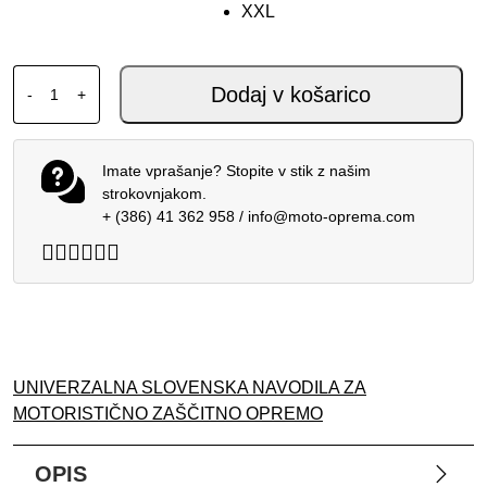
XXL
SCORPION ADX-2 KAMPS BLACK COPPER količina
Dodaj v košarico
-
+
Imate vprašanje? Stopite v stik z našim
strokovnjakom.
+ (386) 41 362 958
/
info@moto-oprema.com
UNIVERZALNA SLOVENSKA NAVODILA ZA
MOTORISTIČNO ZAŠČITNO OPREMO
OPIS