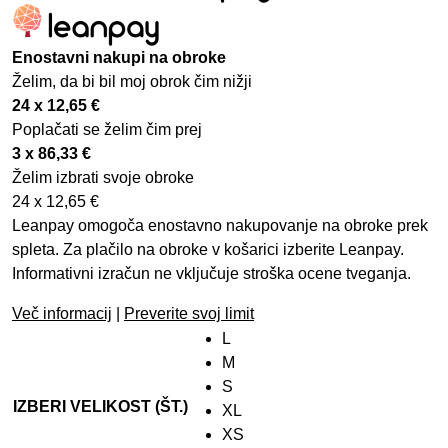
Enostavni nakupi na obroke
Želim, da bi bil moj obrok čim nižji
24 x
12,65
€
Poplačati se želim čim prej
3 x
86,33
€
Želim izbrati svoje obroke
24 x
12,65
€
Leanpay omogoča enostavno nakupovanje na obroke prek
spleta. Za plačilo na obroke v košarici izberite Leanpay.
Informativni izračun ne vključuje stroška ocene tveganja.
Več informacij
|
Preverite svoj limit
L
M
S
IZBERI VELIKOST (ŠT.)
XL
XS