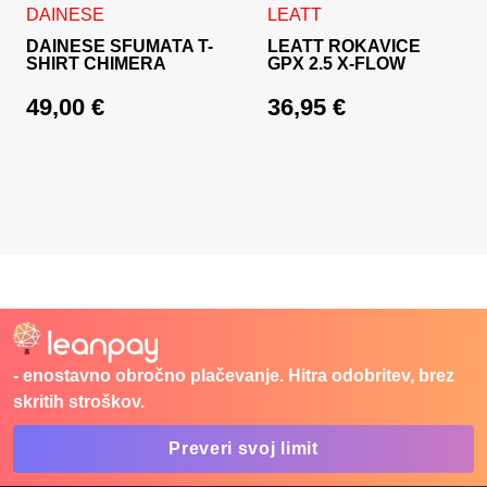
Ta izdelek ima več različic. Možnosti lahko izberete na stran
Ta izdelek ima več različic. 
DAINESE
LEATT
DAINESE SFUMATA T-
LEATT ROKAVICE
SHIRT CHIMERA
GPX 2.5 X-FLOW
49,00
€
36,95
€
- enostavno obročno plačevanje. Hitra odobritev, brez
skritih stroškov.
Preveri svoj limit