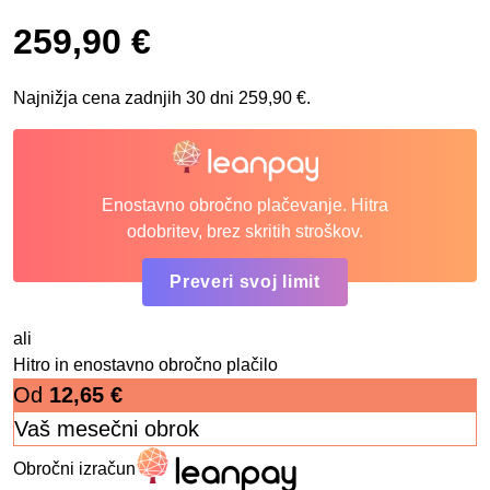
259,90
€
Najnižja cena zadnjih 30 dni
259,90
€
.
Enostavno obročno plačevanje. Hitra
odobritev, brez skritih stroškov.
Preveri svoj limit
ali
Hitro in enostavno obročno plačilo
Od
12,65
€
Vaš mesečni obrok
Obročni izračun