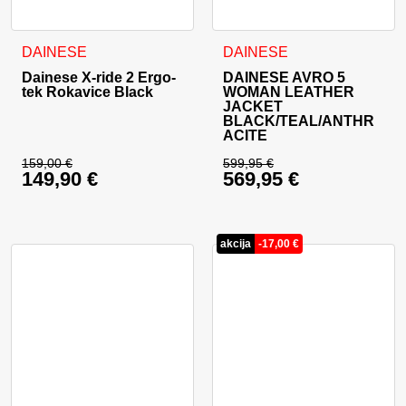
Ta izdelek ima več različic. Možnosti lahko izberete na stran
Ta izdelek ima več različic. 
DAINESE
DAINESE
Dainese X-ride 2 Ergo-
DAINESE AVRO 5
tek Rokavice Black
WOMAN LEATHER
JACKET
BLACK/TEAL/ANTHR
ACITE
159,00
€
599,95
€
149,90
€
569,95
€
Izvirna cena je bila: 159,00 €.
Izvirna cena je bila:
Trenutna cena je: 149,90 €.
Trenutna cena je: 56
akcija
-
17,00
€