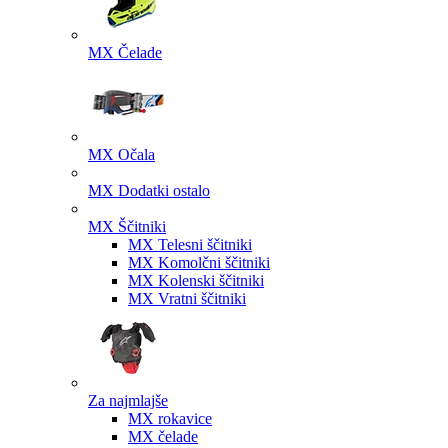
MX Čelade
MX Očala
MX Dodatki ostalo
MX Ščitniki
MX Telesni ščitniki
MX Komolčni ščitniki
MX Kolenski ščitniki
MX Vratni ščitniki
Za najmlajše
MX rokavice
MX čelade