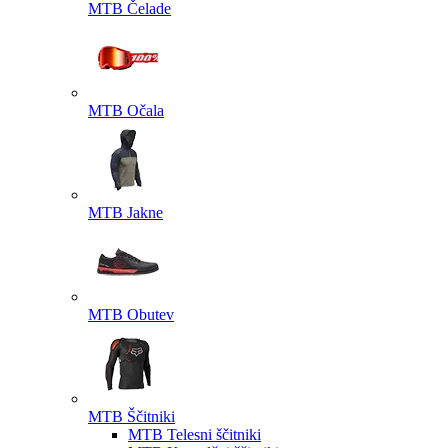
MTB Čelade
MTB Očala
MTB Jakne
MTB Obutev
MTB Ščitniki
MTB Telesni ščitniki