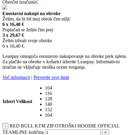
Obročni izračun
Enostavni nakupi na obroke
Želim, da bi bil moj obrok čim nižji
6 x
16,40
€
Poplačati se želim čim prej
3 x
29,67
€
Želim izbrati svoje obroke
6 x
16,40
€
Leanpay omogoča enostavno nakupovanje na obroke prek spleta.
Za plačilo na obroke v košarici izberite Leanpay. Informativni
izračun ne vključuje stroška ocene tveganja.
Več informacij
|
Preverite svoj limit
104
116
128
Izberi Velikost
140
152
164
RED BULL KTM ZIP OTROŠKI HOODIE OFFICIAL
-
TEAMLINE količina
+