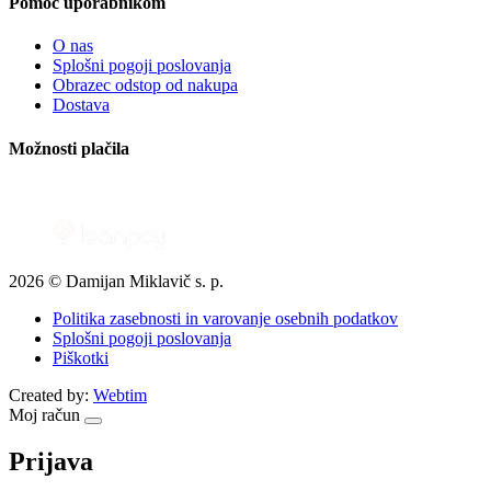
Pomoč uporabnikom
O nas
Splošni pogoji poslovanja
Obrazec odstop od nakupa
Dostava
Možnosti plačila
2026 © Damijan Miklavič s. p.
Politika zasebnosti in varovanje osebnih podatkov
Splošni pogoji poslovanja
Piškotki
Created by:
Webtim
Moj račun
Prijava