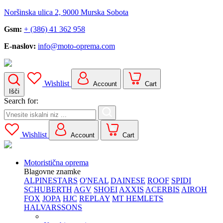
Noršinska ulica 2, 9000 Murska Sobota
Gsm:
+ (386) 41 362 958
E-naslov:
info@moto-oprema.com
Wishlist
Account
Cart
Išči
Search for:
Wishlist
Account
Cart
Motoristična oprema
Blagovne znamke
ALPINESTARS
O'NEAL
DAINESE
ROOF
SPIDI
SCHUBERTH
AGV
SHOEI
AXXIS
ACERBIS
AIROH
FOX
JOPA
HJC
REPLAY
MT HEMLETS
HALVARSSONS