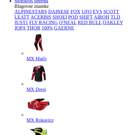
Motokros oprema
Blagovne znamke
ALPINESTARS
DAINESE
FOX
UFO
EVS
SCOTT
LEATT
ACERBIS
SHOEI
POD
SHIFT
AIROH
TLD
JUST1
FLY RACING
O'NEAL
RED BULL
OAKLEY
JOPA
THOR
100%
GAERNE
MX Hlače
MX Dresi
MX Rokavice