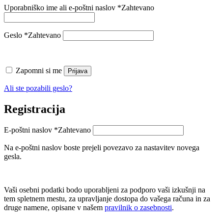
Uporabniško ime ali e-poštni naslov
*
Zahtevano
Geslo
*
Zahtevano
Zapomni si me
Prijava
Ali ste pozabili geslo?
Registracija
E-poštni naslov
*
Zahtevano
Na e-poštni naslov boste prejeli povezavo za nastavitev novega
gesla.
Vaši osebni podatki bodo uporabljeni za podporo vaši izkušnji na
tem spletnem mestu, za upravljanje dostopa do vašega računa in za
druge namene, opisane v našem
pravilnik o zasebnosti
.