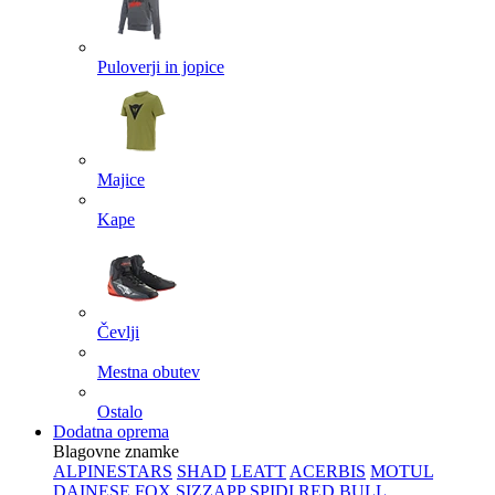
Puloverji in jopice
Majice
Kape
Čevlji
Mestna obutev
Ostalo
Dodatna oprema
Blagovne znamke
ALPINESTARS
SHAD
LEATT
ACERBIS
MOTUL
DAINESE
FOX
SIZZAPP
SPIDI
RED BULL