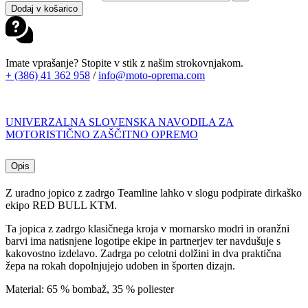
Dodaj v košarico
Imate vprašanje? Stopite v stik z našim strokovnjakom.
+ (386) 41 362 958
/
info@moto-oprema.com
UNIVERZALNA SLOVENSKA NAVODILA ZA
MOTORISTIČNO ZAŠČITNO OPREMO
Opis
Z uradno jopico z zadrgo Teamline lahko v slogu podpirate dirkaško
ekipo RED BULL KTM.
Ta jopica z zadrgo klasičnega kroja v mornarsko modri in oranžni
barvi ima natisnjene logotipe ekipe in partnerjev ter navdušuje s
kakovostno izdelavo. Zadrga po celotni dolžini in dva praktična
žepa na rokah dopolnjujejo udoben in športen dizajn.
Material: 65 % bombaž, 35 % poliester