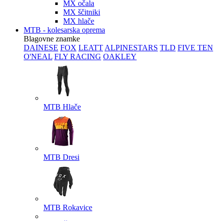
MX očala
MX ščitniki
MX hlače
MTB - kolesarska oprema
Blagovne znamke
DAINESE
FOX
LEATT
ALPINESTARS
TLD
FIVE TEN
O'NEAL
FLY RACING
OAKLEY
MTB Hlače
MTB Dresi
MTB Rokavice