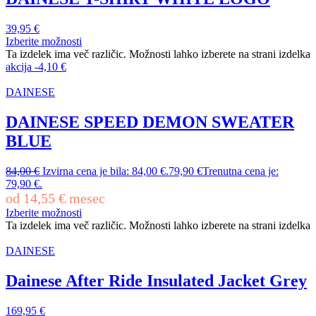
39,95
€
Izberite možnosti
Ta izdelek ima več različic. Možnosti lahko izberete na strani izdelka
akcija
-
4,10
€
DAINESE
DAINESE SPEED DEMON SWEATER
BLUE
84,00
€
Izvirna cena je bila: 84,00 €.
79,90
€
Trenutna cena je:
79,90 €.
od
14,55
€
mesec
Izberite možnosti
Ta izdelek ima več različic. Možnosti lahko izberete na strani izdelka
DAINESE
Dainese After Ride Insulated Jacket Grey
169,95
€