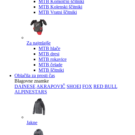
MTB Komolčni ščitniki
MTB Kolenski ščitniki
MTB Vratni ščitniki
Za najmlajše
MTB hlače
MTB dresi
MTB rokavice
MTB čelade
MTB ščitniki
Oblačila za prosti čas
Blagovne znamke
DAINESE
AKRAPOVIČ
SHOEI
FOX
RED BULL
ALPINESTARS
Jakne