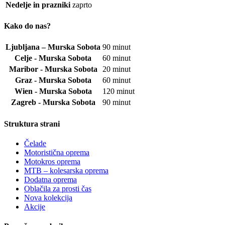
Nedelje in prazniki
zaprto
Kako do nas?
Ljubljana – Murska Sobota
90 minut
Celje - Murska Sobota
60 minut
Maribor - Murska Sobota
20 minut
Graz - Murska Sobota
60 minut
Wien - Murska Sobota
120 minut
Zagreb - Murska Sobota
90 minut
Struktura strani
Čelade
Motoristična oprema
Motokros oprema
MTB – kolesarska oprema
Dodatna oprema
Oblačila za prosti čas
Nova kolekcija
Akcije