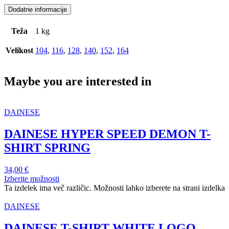
Dodatne informacije
Teža
1 kg
Velikost
104
,
116
,
128
,
140
,
152
,
164
Maybe you are interested in
DAINESE
DAINESE HYPER SPEED DEMON T-
SHIRT SPRING
34,00
€
Izberite možnosti
Ta izdelek ima več različic. Možnosti lahko izberete na strani izdelka
DAINESE
DAINESE T-SHIRT WHITE LOGO