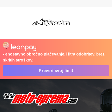
- enostavno obročno plačevanje. Hitra odobritev, brez
skritih stroškov.
Preveri svoj limit