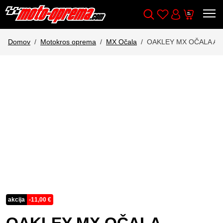
Wishlist
Cart
Išči
Account
Domov
Motokros oprema
MX Očala
OAKLEY MX OČALA AI
akcija
-
11,00
€
OAKLEY MX OČALA