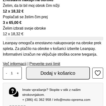
Želim, da bi bil moj obrok čim nižji
12 x
18,32
€
Poplačati se želim čim prej
3 x
65,00
€
Želim izbrati svoje obroke
12 x
18,32
€
Leanpay omogoča enostavno nakupovanje na obroke prek
spleta. Za plačilo na obroke v košarici izberite Leanpay.
Informativni izračun ne vključuje stroška ocene tveganja.
Več informacij
|
Preverite svoj limit
OAKLEY MX OČALA AIRBRAKE MAXIME RENAUX SIGNATU
Dodaj v košarico
-
+
Imate vprašanje? Stopite v stik z našim
strokovnjakom.
+ (386) 41 362 958
/
info@moto-oprema.com