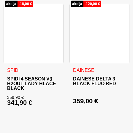
akcija
-
18,00
€
akcija
-
120,00
€
Ta izdelek ima več različic. Možnosti lahko izberete na stran
Ta izdelek ima več različic. 
SPIDI
DAINESE
SPIDI 4 SEASON V3
DAINESE DELTA 3
H2OUT LADY HLAČE
BLACK FLUO RED
BLACK
359,90
€
359,00
€
341,90
€
Izvirna cena je bila: 359,90 €.
Trenutna cena je: 341,90 €.