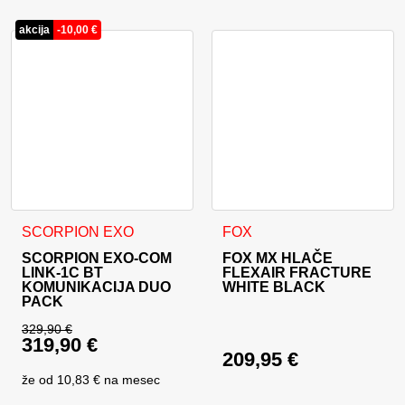
akcija
-
10,00
€
Ta izdelek ima več različic. 
SCORPION EXO
FOX
SCORPION EXO-COM
FOX MX HLAČE
LINK-1C BT
FLEXAIR FRACTURE
KOMUNIKACIJA DUO
WHITE BLACK
PACK
329,90
€
319,90
€
Izvirna cena je bila: 329,90 €.
209,95
€
Trenutna cena je: 319,90 €.
že od
10,83 €
na mesec