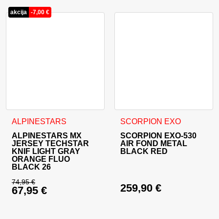
akcija
-
7,00
€
Ta izdelek ima več različic. Možnosti lahko izberete na stran
Ta izdelek ima več različic. 
ALPINESTARS
SCORPION EXO
ALPINESTARS MX
SCORPION EXO-530
JERSEY TECHSTAR
AIR FOND METAL
KNIF LIGHT GRAY
BLACK RED
ORANGE FLUO
BLACK 26
74,95
€
259,90
€
67,95
€
Izvirna cena je bila: 74,95 €.
Trenutna cena je: 67,95 €.