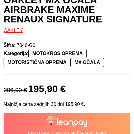
AIRBRAKE MAXIME
RENAUX SIGNATURE
OAKLEY
Šifra:
7046-G0
Kategorija:
MOTOKROS OPREMA
MOTORISTIČNA OPREMA
MX OČALA
Izvirna cena je bila: 206,90 €.
Trenutna cena je: 195,90 €.
195,90
€
206,90
€
Najnižja cena zadnjih 30 dni
195,90
€
.
Enostavno obročno plačevanje. Hitra