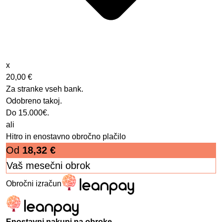
x
20,00 €
Za stranke vseh bank.
Odobreno takoj.
Do 15.000€.
ali
Hitro in enostavno obročno plačilo
Od
18,32
€
Vaš mesečni obrok
Obročni izračun
Enostavni nakupi na obroke