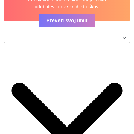
odobritev, brez skritih stroškov.
Preveri svoj limit