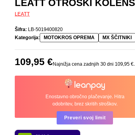
LEATT OTROŠKI KOLENSK
LEATT
Šifra:
LB-5019400820
Kategorija:
MOTOKROS OPREMA
MX ŠČITNIKI
109,95
€
Najnižja cena zadnjih 30 dni
109,95
€
.
Enostavno obročno plačevanje. Hitra
odobritev, brez skritih stroškov.
Preveri svoj limit