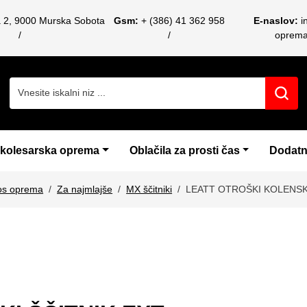
a 2, 9000 Murska Sobota
Gsm:
+ (386) 41 362 958
E-naslov:
i
oprem
Search for:
 kolesarska oprema
Oblačila za prosti čas
Dodatn
os oprema
Za najmlajše
MX ščitniki
LEATT OTROŠKI KOLENSKI