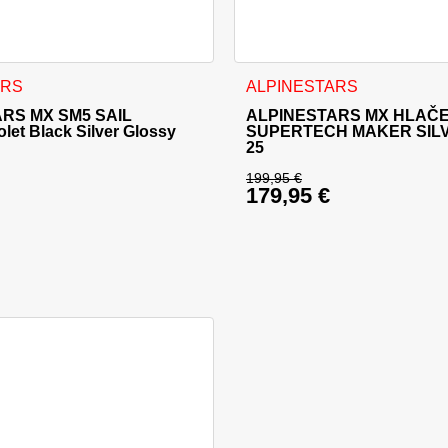
i izdelka
a več različic. Možnosti lahko izberete na strani izdelka
Ta izdelek ima več različic. 
ARS
ALPINESTARS
RS MX SM5 SAIL
ALPINESTARS MX HLAČ
et Black Silver Glossy
SUPERTECH MAKER SIL
25
199,95
€
179,95
€
ena je bila: 289,95 €.
Izvirna cena je bila:
 cena je: 260,95 €.
Trenutna cena je: 17