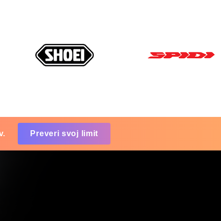
v.
Preveri svoj limit