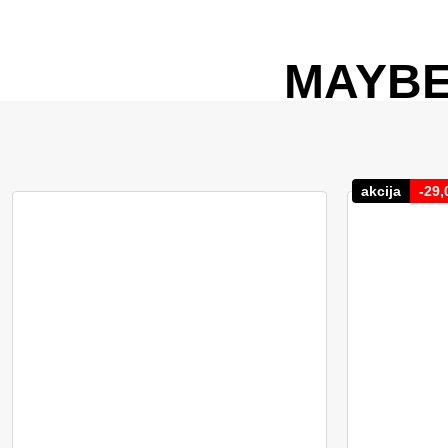
MAYBE
akcija
-
29,