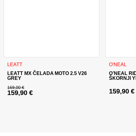
Ta izdelek ima več različic. Možnosti lahko izberete na stran
Ta izdelek im
LEATT
O'NEAL
LEATT MX ČELADA MOTO 2.5 V26
O’NEAL RI
GREY
ŠKORNJI 
169,00
€
159,90
€
159,90
€
Izvirna cena je bila: 169,00 €.
Trenutna cena je: 159,90 €.