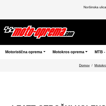
Noršinska ulic
Motoristična oprema
Motokros oprema
MTB -
Domov
Motokr