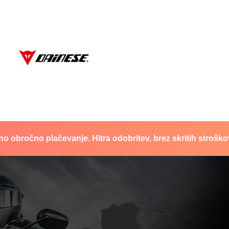
no obročno plačevanje. Hitra odobritev, brez skritih stroško