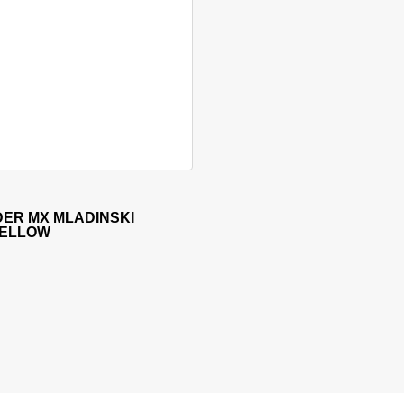
i izdelka
a več različic. Možnosti lahko izberete na strani izdelka
DER MX MLADINSKI
YELLOW