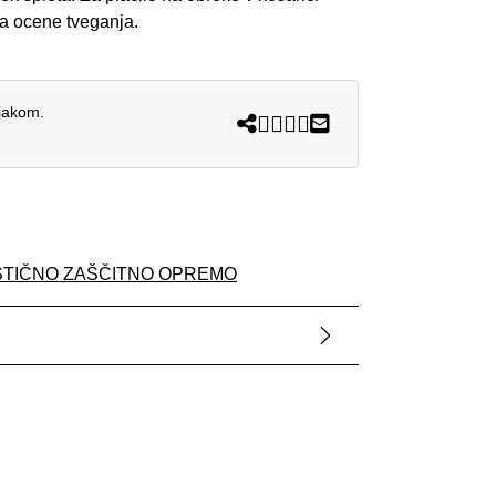
ka ocene tveganja.
njakom.
STIČNO ZAŠČITNO OPREMO