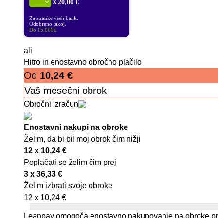
x
20,00 €
Za stranke vseh bank.
Odobreno takoj.
Do 15.000€.
ali
Hitro in enostavno obročno plačilo
Od
10,24
€
Vaš mesečni obrok
Obročni izračun
Enostavni nakupi na obroke
Želim, da bi bil moj obrok čim nižji
12 x
10,24
€
Poplačati se želim čim prej
3 x
36,33
€
Želim izbrati svoje obroke
12 x
10,24
€
Leanpay omogoča enostavno nakupovanje na obroke prek 