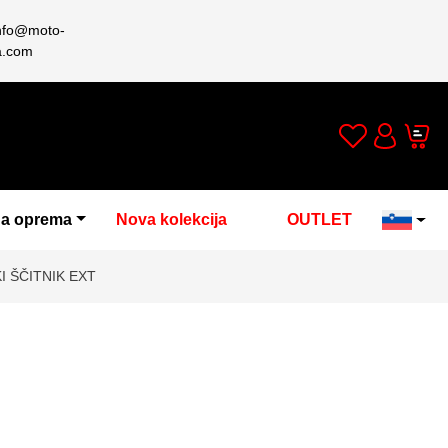
nfo@moto-
a.com
Wishlist
Cart
Account
a oprema
Nova kolekcija
OUTLET
 ŠČITNIK EXT