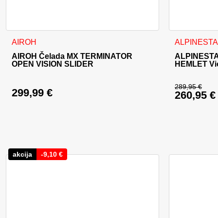
Ta izdelek ima več različic. Možnosti lahko izberete na stran
Ta izdelek im
AIROH
ALPINEST
AIROH Čelada MX TERMINATOR
ALPINESTA
OPEN VISION SLIDER
HEMLET Viol
289,95
€
299,99
€
260,95
€
Izvirna c
Trenutna
akcija
-
9,10
€