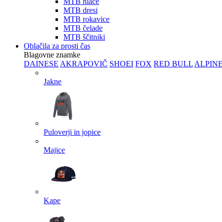
MTB hlače
MTB dresi
MTB rokavice
MTB čelade
MTB ščitniki
Oblačila za prosti čas
Blagovne znamke
DAINESE
AKRAPOVIČ
SHOEI
FOX
RED BULL
ALPIN
Jakne
Puloverji in jopice
Majice
Kape