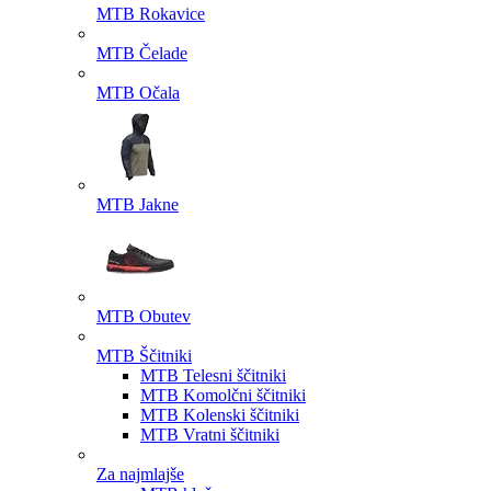
MTB Rokavice
MTB Čelade
MTB Očala
MTB Jakne
MTB Obutev
MTB Ščitniki
MTB Telesni ščitniki
MTB Komolčni ščitniki
MTB Kolenski ščitniki
MTB Vratni ščitniki
Za najmlajše