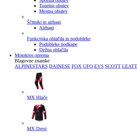
Športna obutev
Touring obutev
Mestna obutev
Ščitniki in airbagi
Airbagi
Funkcijska oblačila in podobleke
Podobleke podkape
Dežna oblačila
Motokros oprema
Blagovne znamke
ALPINESTARS
DAINESE
FOX
UFO
EVS
SCOTT
LEAT
MX Hlače
MX Dresi