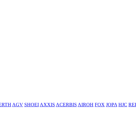
ERTH
AGV
SHOEI
AXXIS
ACERBIS
AIROH
FOX
JOPA
HJC
RE