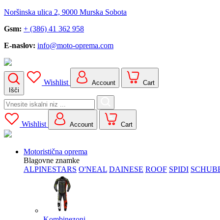
Noršinska ulica 2, 9000 Murska Sobota
Gsm:
+ (386) 41 362 958
E-naslov:
info@moto-oprema.com
Wishlist
Account
Cart
Išči
Search
for:
Wishlist
Account
Cart
Motoristična oprema
Blagovne znamke
ALPINESTARS
O'NEAL
DAINESE
ROOF
SPIDI
SCHUB
Kombinezoni