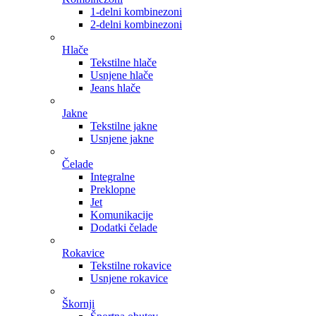
1-delni kombinezoni
2-delni kombinezoni
Hlače
Tekstilne hlače
Usnjene hlače
Jeans hlače
Jakne
Tekstilne jakne
Usnjene jakne
Čelade
Integralne
Preklopne
Jet
Komunikacije
Dodatki čelade
Rokavice
Tekstilne rokavice
Usnjene rokavice
Škornji