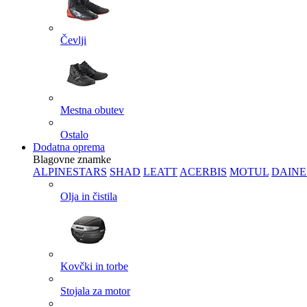
Čevlji
Mestna obutev
Ostalo
Dodatna oprema
Blagovne znamke
ALPINESTARS
SHAD
LEATT
ACERBIS
MOTUL
DAINE
Olja in čistila
Kovčki in torbe
Stojala za motor