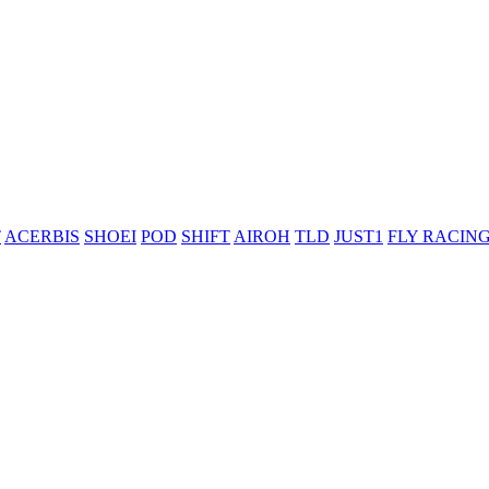
T
ACERBIS
SHOEI
POD
SHIFT
AIROH
TLD
JUST1
FLY RACIN