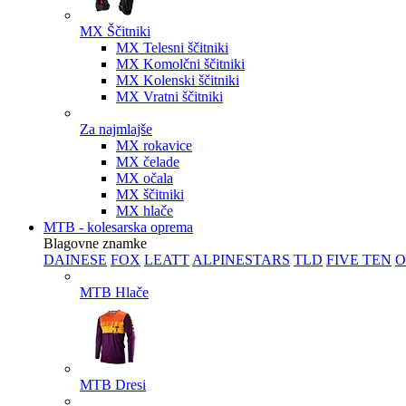
MX Ščitniki
MX Telesni ščitniki
MX Komolčni ščitniki
MX Kolenski ščitniki
MX Vratni ščitniki
Za najmlajše
MX rokavice
MX čelade
MX očala
MX ščitniki
MX hlače
MTB - kolesarska oprema
Blagovne znamke
DAINESE
FOX
LEATT
ALPINESTARS
TLD
FIVE TEN
O
MTB Hlače
MTB Dresi