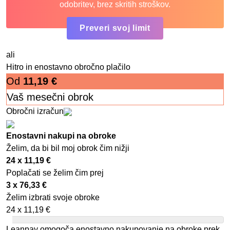
odobritev, brez skritih stroškov.
Preveri svoj limit
ali
Hitro in enostavno obročno plačilo
Od
11,19
€
Vaš mesečni obrok
Obročni izračun
Enostavni nakupi na obroke
Želim, da bi bil moj obrok čim nižji
24 x
11,19
€
Poplačati se želim čim prej
3 x
76,33
€
Želim izbrati svoje obroke
24 x
11,19
€
Leanpay omogoča enostavno nakupovanje na obroke prek