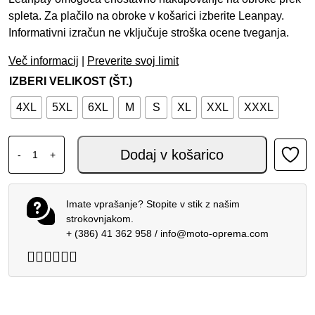
spleta. Za plačilo na obroke v košarici izberite Leanpay.
Informativni izračun ne vključuje stroška ocene tveganja.
Več informacij
|
Preverite svoj limit
IZBERI VELIKOST (ŠT.)
4XL
5XL
6XL
M
S
XL
XXL
XXXL
JOPA RUSTY STITCHES-TOMMY KOMPLET JAKNA+HLAČE 
Dodaj v košarico
-
+
Imate vprašanje? Stopite v stik z našim
strokovnjakom.
+ (386) 41 362 958
/
info@moto-oprema.com