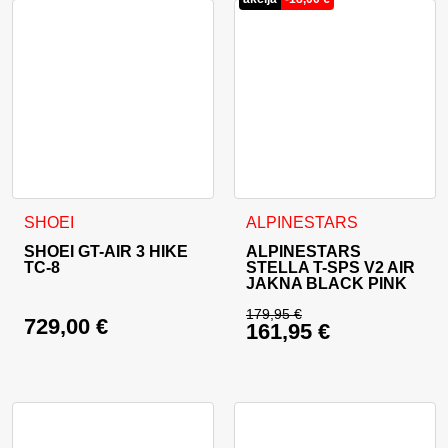
Ta izdelek ima več različic. Možnosti lahko izberete na stran
Ta izdelek ima več različic. 
SHOEI
ALPINESTARS
SHOEI GT-AIR 3 HIKE
ALPINESTARS
TC-8
STELLA T-SPS V2 AIR
JAKNA BLACK PINK
179,95
€
729,00
€
161,95
€
Izvirna cena je bila:
Trenutna cena je: 16