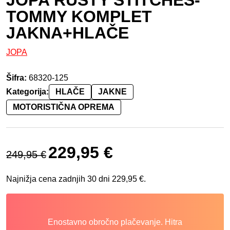
TOMMY KOMPLET
JAKNA+HLAČE
JOPA
Šifra:
68320-125
Kategorija:
HLAČE
JAKNE
MOTORISTIČNA OPREMA
Izvirna cena je bila: 249,95 €.
Trenutna cena je: 229,95 €.
229,95
€
249,95
€
Najnižja cena zadnjih 30 dni
229,95
€
.
Enostavno obročno plačevanje. Hitra