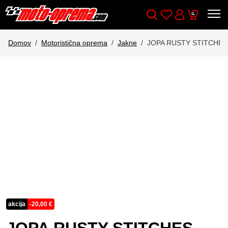
Wishlist
Cart
Išči
Account
Domov
Motoristična oprema
Jakne
JOPA RUSTY STITCHE
akcija
-
20,00
€
JOPA RUSTY STITCHES-