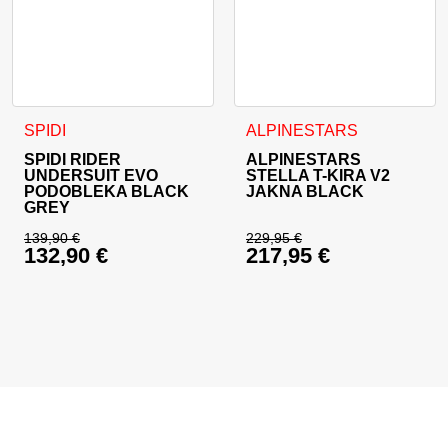
Ta izdelek ima več različic. Možnosti lahko izberete na stran
Ta izdelek ima več različic. 
SPIDI
ALPINESTARS
SPIDI RIDER
ALPINESTARS
UNDERSUIT EVO
STELLA T-KIRA V2
PODOBLEKA BLACK
JAKNA BLACK
GREY
139,90
€
229,95
€
132,90
€
217,95
€
Izvirna cena je bila: 139,90 €.
Izvirna cena je bila:
Trenutna cena je: 132,90 €.
Trenutna cena je: 21