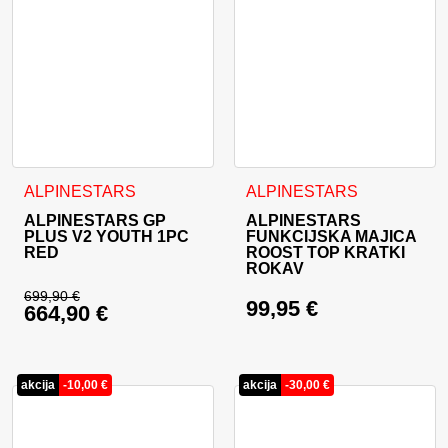
Ta izdelek ima več različic. Možnosti lahko izberete na stran
Ta izdelek ima več različic. 
ALPINESTARS
ALPINESTARS
ALPINESTARS GP
ALPINESTARS
PLUS V2 YOUTH 1PC
FUNKCIJSKA MAJICA
RED
ROOST TOP KRATKI
ROKAV
699,90
€
99,95
€
664,90
€
Izvirna cena je bila: 699,90 €.
Trenutna cena je: 664,90 €.
akcija
-
10,00
€
akcija
-
30,00
€