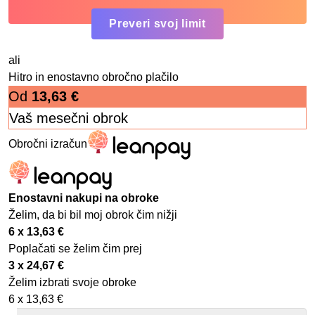
Preveri svoj limit
ali
Hitro in enostavno obročno plačilo
Od
13,63
€
Vaš mesečni obrok
Obročni izračun
Enostavni nakupi na obroke
Želim, da bi bil moj obrok čim nižji
6 x
13,63
€
Poplačati se želim čim prej
3 x
24,67
€
Želim izbrati svoje obroke
6 x
13,63
€