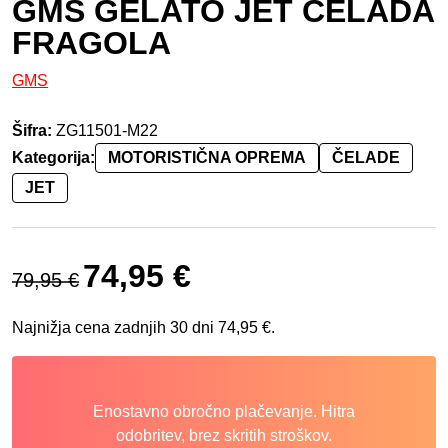
GMS GELATO JET ČELADA
FRAGOLA
GMS
Šifra:
ZG11501-M22
Kategorija:
MOTORISTIČNA OPREMA
ČELADE
JET
Izvirna cena je bila: 79,95 €.
Trenutna cena je: 74,95 €.
74,95
€
79,95
€
Najnižja cena zadnjih 30 dni
74,95
€
.
Enostavno obročno plačevanje. Hitra
odobritev, brez skritih stroškov.