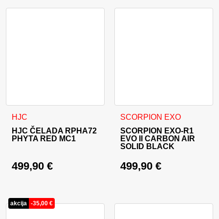
Ta izdelek ima več različic. Možnosti lahko izberete na stran
Ta izdelek ima več različic. 
HJC
SCORPION EXO
HJC ČELADA RPHA72
SCORPION EXO-R1
PHYTA RED MC1
EVO II CARBON AIR
SOLID BLACK
499,90
€
499,90
€
akcija
-
35,00
€