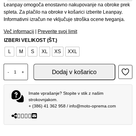
Leanpay omogoča enostavno nakupovanje na obroke prek
spleta. Za plačilo na obroke v košarici izberite Leanpay.
Informativni izračun ne vključuje stroška ocene tveganja.
Več informacij
|
Preverite svoj limit
IZBERI VELIKOST (ŠT.)
L
M
S
XL
XS
XXL
GMS GELATO JET ČELADA FRAGOLA količina
Dodaj v košarico
-
+
Imate vprašanje? Stopite v stik z našim
strokovnjakom.
+ (386) 41 362 958
/
info@moto-oprema.com