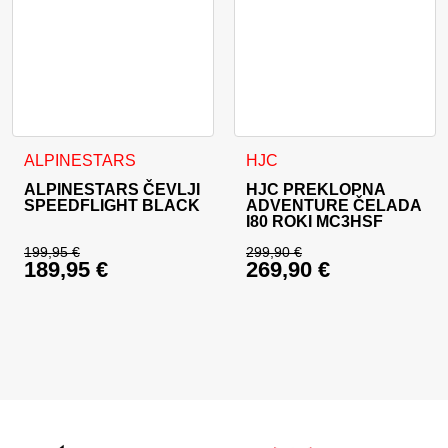
Ta izdelek ima več različic. Možnosti lahko izberete na stran
Ta izdelek ima več različic. 
ALPINESTARS
HJC
ALPINESTARS ČEVLJI
HJC PREKLOPNA
SPEEDFLIGHT BLACK
ADVENTURE ČELADA
I80 ROKI MC3HSF
199,95
€
299,90
€
189,95
€
269,90
€
Izvirna cena je bila: 199,95 €.
Izvirna cena je bila:
Trenutna cena je: 189,95 €.
Trenutna cena je: 26