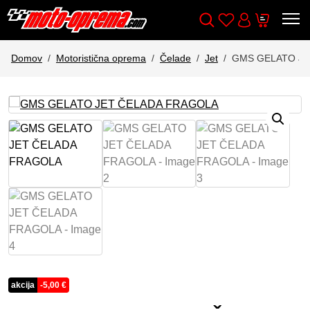
Wishlist
Cart
Išči
Account
Domov
Motoristična oprema
Čelade
Jet
GMS GELATO JE
akcija
-
5,00
€