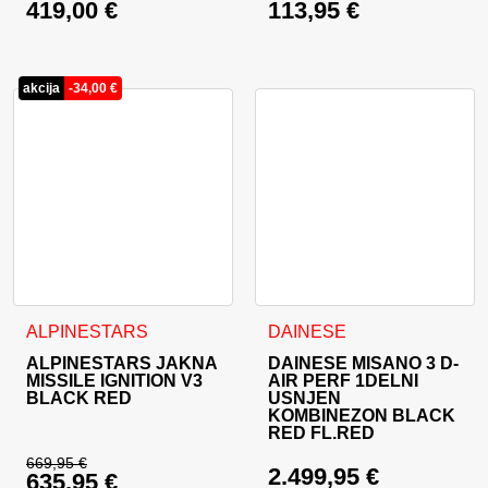
419,00
€
113,95
€
Izvirna cena je bila: 449,00 €.
Izvirna cena je bila:
Trenutna cena je: 419,00 €.
Trenutna cena je: 11
akcija
-
34,00
€
Ta izdelek ima več različic. Možnosti lahko izberete na stran
Ta izdelek ima več različic. 
ALPINESTARS
DAINESE
ALPINESTARS JAKNA
DAINESE MISANO 3 D-
MISSILE IGNITION V3
AIR PERF 1DELNI
BLACK RED
USNJEN
KOMBINEZON BLACK
RED FL.RED
669,95
€
2.499,95
€
635,95
€
Izvirna cena je bila: 669,95 €.