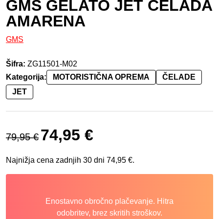
GMS GELATO JET ČELADA
AMARENA
GMS
Šifra:
ZG11501-M02
Kategorija:
MOTORISTIČNA OPREMA
ČELADE
JET
Izvirna cena je bila: 79,95 €.
Trenutna cena je: 74,95 €.
74,95
€
79,95
€
Najnižja cena zadnjih 30 dni
74,95
€
.
Enostavno obročno plačevanje. Hitra
odobritev, brez skritih stroškov.