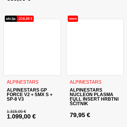
Trenutna cena je: 635,95 €.
akcija
-
216,00
€
novo
Ta izdelek ima več različic. Možnosti lahko izberete na stran
Ta izdelek ima več različic. 
ALPINESTARS
ALPINESTARS
ALPINESTARS GP
ALPINESTARS
FORCE V2 + SMX S +
NUCLEON PLASMA
SP-8 V3
FULL INSERT HRBTNI
ŠČITNIK
1.315,00
€
79,95
€
1.099,00
€
Izvirna cena je bila: 1.315,00 €.
Trenutna cena je: 1.099,00 €.