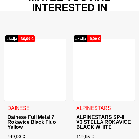
INTERESTED IN
akcija
-
30,00
€
akcija
-
6,00
€
Ta izdelek ima več različic. Možnosti lahko izberete na stran
Ta izdelek ima več različic. 
DAINESE
ALPINESTARS
Dainese Full Metal 7
ALPINESTARS SP-8
Rokavice Black Fluo
V3 STELLA ROKAVICE
Yellow
BLACK WHITE
449,00
€
119,95
€