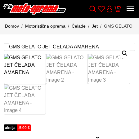
Wishlist
Cart
Išči
Account
Domov
Motoristična oprema
Čelade
Jet
GMS GELATO JE
akcija
-
5,00
€