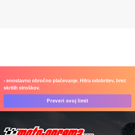
- enostavno obročno plačevanje. Hitra odobritev, brez
skritih stroškov.
Preveri svoj limit