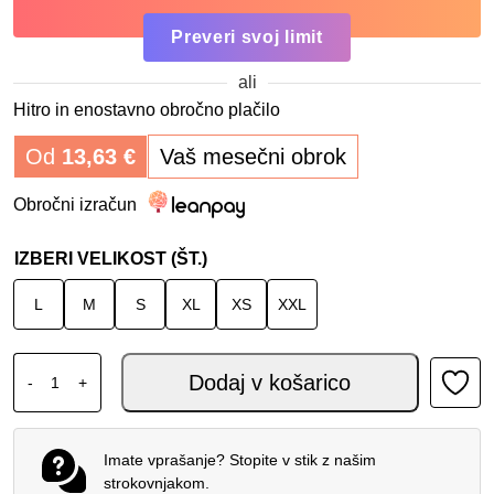
Preveri svoj limit
ali
Hitro in enostavno obročno plačilo
Od
13,63
€
Vaš mesečni obrok
Obročni izračun
IZBERI VELIKOST (ŠT.)
L
M
S
XL
XS
XXL
GMS GELATO JET ČELADA AMARENA količina
Dodaj v košarico
-
+
Imate vprašanje? Stopite v stik z našim
strokovnjakom.