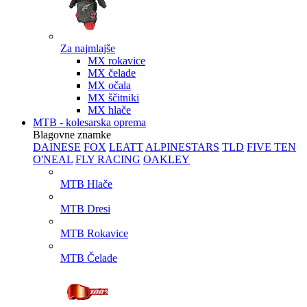
Za najmlajše
MX rokavice
MX čelade
MX očala
MX ščitniki
MX hlače
MTB - kolesarska oprema
Blagovne znamke
DAINESE
FOX
LEATT
ALPINESTARS
TLD
FIVE TEN
O'NEAL
FLY RACING
OAKLEY
MTB Hlače
MTB Dresi
MTB Rokavice
MTB Čelade