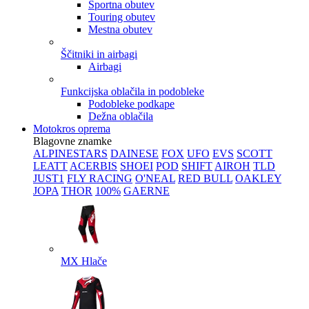
Športna obutev
Touring obutev
Mestna obutev
Ščitniki in airbagi
Airbagi
Funkcijska oblačila in podobleke
Podobleke podkape
Dežna oblačila
Motokros oprema
Blagovne znamke
ALPINESTARS
DAINESE
FOX
UFO
EVS
SCOTT
LEATT
ACERBIS
SHOEI
POD
SHIFT
AIROH
TLD
JUST1
FLY RACING
O'NEAL
RED BULL
OAKLEY
JOPA
THOR
100%
GAERNE
MX Hlače