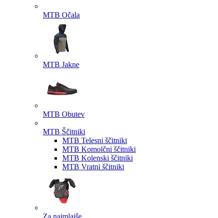
MTB Očala
MTB Jakne
MTB Obutev
MTB Ščitniki
MTB Telesni ščitniki
MTB Komolčni ščitniki
MTB Kolenski ščitniki
MTB Vratni ščitniki
Za najmlajše