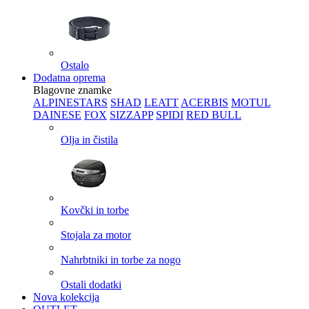
Ostalo
Dodatna oprema
Blagovne znamke
ALPINESTARS
SHAD
LEATT
ACERBIS
MOTUL
DAINESE
FOX
SIZZAPP
SPIDI
RED BULL
Olja in čistila
Kovčki in torbe
Stojala za motor
Nahrbtniki in torbe za nogo
Ostali dodatki
Nova kolekcija