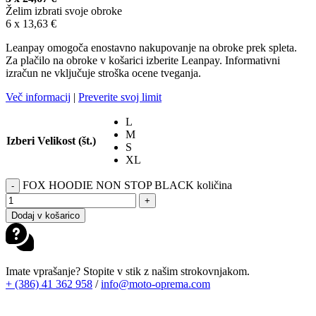
Želim izbrati svoje obroke
6 x
13,63
€
Leanpay omogoča enostavno nakupovanje na obroke prek spleta.
Za plačilo na obroke v košarici izberite Leanpay. Informativni
izračun ne vključuje stroška ocene tveganja.
Več informacij
|
Preverite svoj limit
L
M
Izberi Velikost (št.)
S
XL
FOX HOODIE NON STOP BLACK količina
-
+
Dodaj v košarico
Imate vprašanje? Stopite v stik z našim strokovnjakom.
+ (386) 41 362 958
/
info@moto-oprema.com