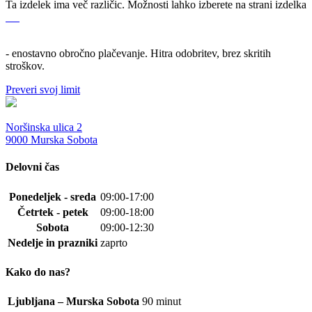
Ta izdelek ima več različic. Možnosti lahko izberete na strani izdelka
- enostavno obročno plačevanje. Hitra odobritev, brez skritih
stroškov.
Preveri svoj limit
Noršinska ulica 2
9000 Murska Sobota
Delovni čas
Ponedeljek - sreda
09:00-17:00
Četrtek - petek
09:00-18:00
Sobota
09:00-12:30
Nedelje in prazniki
zaprto
Kako do nas?
Ljubljana – Murska Sobota
90 minut