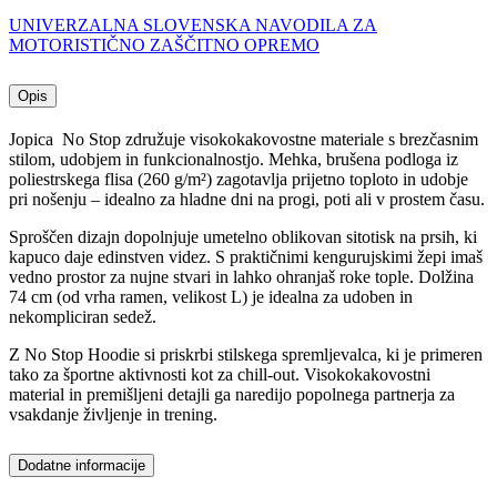
UNIVERZALNA SLOVENSKA NAVODILA ZA
MOTORISTIČNO ZAŠČITNO OPREMO
Opis
Jopica No Stop združuje visokokakovostne materiale s brezčasnim
stilom, udobjem in funkcionalnostjo. Mehka, brušena podloga iz
poliestrskega flisa (260 g/m²) zagotavlja prijetno toploto in udobje
pri nošenju – idealno za hladne dni na progi, poti ali v prostem času.
Sproščen dizajn dopolnjuje umetelno oblikovan sitotisk na prsih, ki
kapuco daje edinstven videz. S praktičnimi kengurujskimi žepi imaš
vedno prostor za nujne stvari in lahko ohranjaš roke tople. Dolžina
74 cm (od vrha ramen, velikost L) je idealna za udoben in
nekompliciran sedež.
Z No Stop Hoodie si priskrbi stilskega spremljevalca, ki je primeren
tako za športne aktivnosti kot za chill-out. Visokokakovostni
material in premišljeni detajli ga naredijo popolnega partnerja za
vsakdanje življenje in trening.
Dodatne informacije