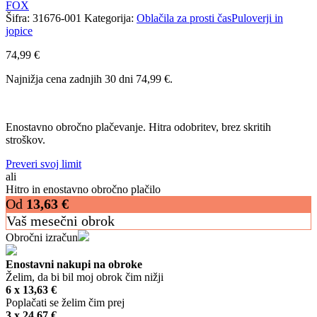
FOX
Šifra:
31676-001
Kategorija:
Oblačila za prosti čas
Puloverji in
jopice
74,99
€
Najnižja cena zadnjih 30 dni
74,99
€
.
Enostavno obročno plačevanje. Hitra odobritev, brez skritih
stroškov.
Preveri svoj limit
ali
Hitro in enostavno obročno plačilo
Od
13,63
€
Vaš mesečni obrok
Obročni izračun
Enostavni nakupi na obroke
Želim, da bi bil moj obrok čim nižji
6 x
13,63
€
Poplačati se želim čim prej
3 x
24,67
€