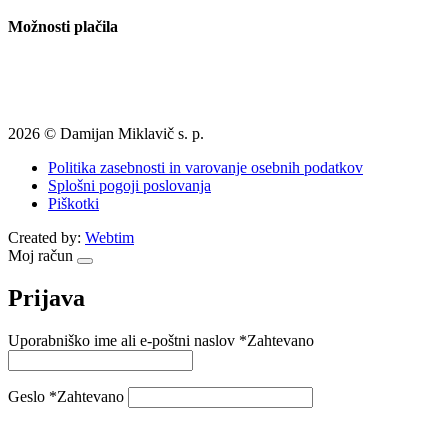
Možnosti plačila
2026 © Damijan Miklavič s. p.
Politika zasebnosti in varovanje osebnih podatkov
Splošni pogoji poslovanja
Piškotki
Created by:
Webtim
Moj račun
Prijava
Uporabniško ime ali e-poštni naslov
*
Zahtevano
Geslo
*
Zahtevano