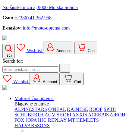
Noršinska ulica 2, 9000 Murska Sobota
Gsm:
+ (386) 41 362 958
E-naslov:
info@moto-oprema.com
Wishlist
Account
Cart
Išči
Search for:
Wishlist
Account
Cart
Motoristična oprema
Blagovne znamke
ALPINESTARS
O'NEAL
DAINESE
ROOF
SPIDI
SCHUBERTH
AGV
SHOEI
AXXIS
ACERBIS
AIROH
FOX
JOPA
HJC
REPLAY
MT HEMLETS
HALVARSSONS