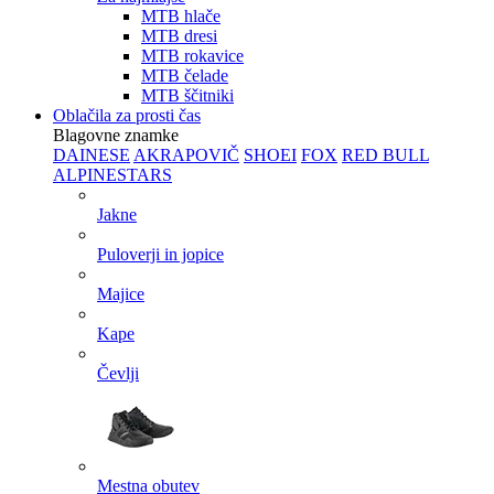
MTB hlače
MTB dresi
MTB rokavice
MTB čelade
MTB ščitniki
Oblačila za prosti čas
Blagovne znamke
DAINESE
AKRAPOVIČ
SHOEI
FOX
RED BULL
ALPINESTARS
Jakne
Puloverji in jopice
Majice
Kape
Čevlji
Mestna obutev