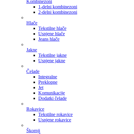
Kombinezoni
1-delni kombinezoni
2-delni kombinezoni
Hlače
Tekstilne hlače
Usnjene hlače
Jeans hlače
Jakne
Tekstilne jakne
Usnjene jakne
Čelade
Integralne
Preklopne
Jet
Komunikacije
Dodatki čelade
Rokavice
Tekstilne rokavice
Usnjene rokavice
Škornji