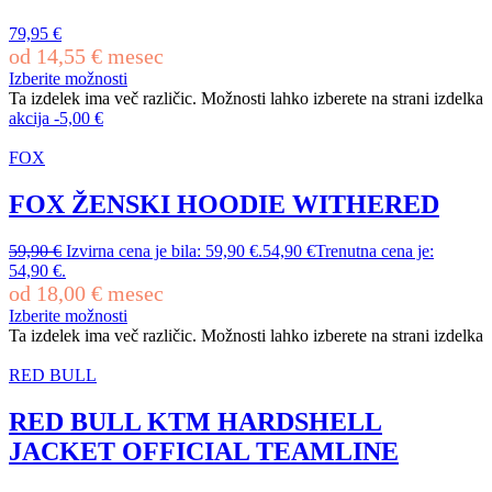
79,95
€
od
14,55
€
mesec
Izberite možnosti
Ta izdelek ima več različic. Možnosti lahko izberete na strani izdelka
akcija
-
5,00
€
FOX
FOX ŽENSKI HOODIE WITHERED
59,90
€
Izvirna cena je bila: 59,90 €.
54,90
€
Trenutna cena je:
54,90 €.
od
18,00
€
mesec
Izberite možnosti
Ta izdelek ima več različic. Možnosti lahko izberete na strani izdelka
RED BULL
RED BULL KTM HARDSHELL
JACKET OFFICIAL TEAMLINE