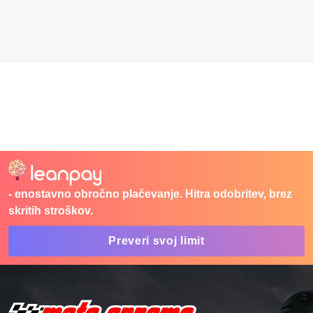
- enostavno obročno plačevanje. Hitra odobritev, brez
skritih stroškov.
Preveri svoj limit