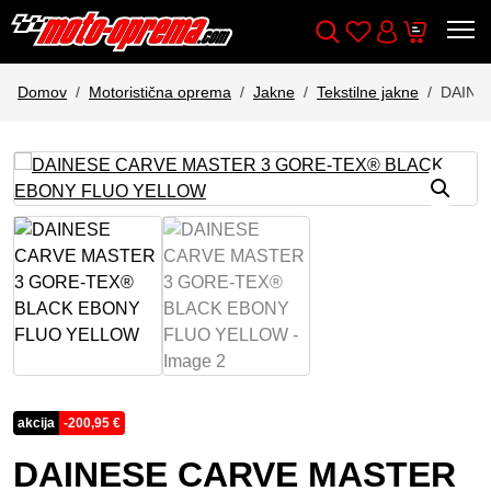
Wishlist
Cart
Išči
Account
Domov
Motoristična oprema
Jakne
Tekstilne jakne
DAINE
akcija
-
200,95
€
DAINESE CARVE MASTER