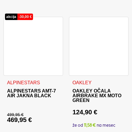
Trenutna cena je: 143,95 €.
akcija
-
30,00
€
Ta izdelek ima več različic. Možnosti lahko izberete na stran
ALPINESTARS
OAKLEY
ALPINESTARS AMT-7
OAKLEY OČALA
AIR JAKNA BLACK
AIRBRAKE MX MOTO
GREEN
124,90
€
499,95
€
469,95
€
Izvirna cena je bila: 499,95 €.
že od
11,58 €
na mesec
Trenutna cena je: 469,95 €.