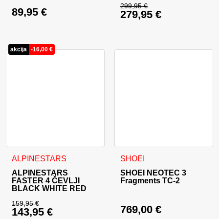
299,95
€
89,95
€
279,95
€
Izvirna cena je bila:
Trenutna cena je: 27
akcija
-
16,00
€
Ta izdelek ima več različic. Možnosti lahko izberete na stran
Ta izdelek ima več različic. 
ALPINESTARS
SHOEI
ALPINESTARS
SHOEI NEOTEC 3
FASTER 4 ČEVLJI
Fragments TC-2
BLACK WHITE RED
159,95
€
769,00
€
143,95
€
Izvirna cena je bila: 159,95 €.