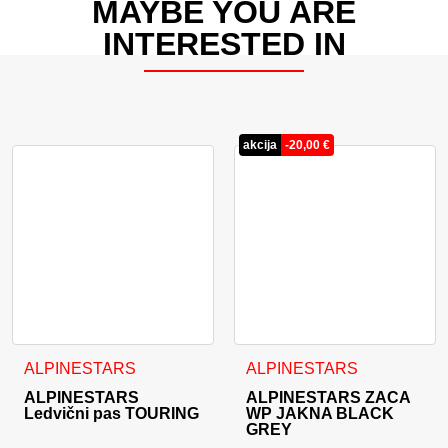
MAYBE YOU ARE
INTERESTED IN
akcija
-
20,00
€
Ta izdelek ima več različic. Možnosti lahko izberete na stran
Ta izdelek ima več različic. 
ALPINESTARS
ALPINESTARS
ALPINESTARS
ALPINESTARS ZACA
Ledvični pas TOURING
WP JAKNA BLACK
GREY