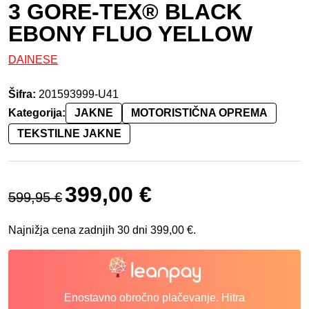
3 GORE-TEX® BLACK
EBONY FLUO YELLOW
DAINESE
Šifra:
201593999-U41
Kategorija:
JAKNE
MOTORISTIČNA OPREMA
TEKSTILNE JAKNE
Izvirna cena je bila: 599,95 €.
Trenutna cena je: 399,00 €.
399,00
€
599,95
€
Najnižja cena zadnjih 30 dni
399,00
€
.
Enostavno obročno plačevanje. Hitra