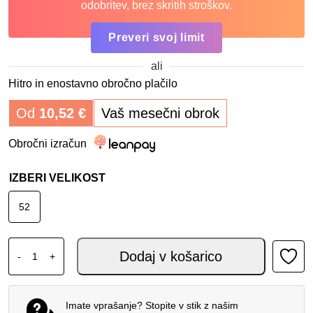
odobritev, brez skritih stroškov.
Preveri svoj limit
ali
Hitro in enostavno obročno plačilo
Od
10,52
€
Vaš mesečni obrok
Obročni izračun
IZBERI VELIKOST
52
DAINESE CARVE MASTER 3 GORE-TEX® BLACK EBONY F
Dodaj v košarico
-
+
Imate vprašanje? Stopite v stik z našim