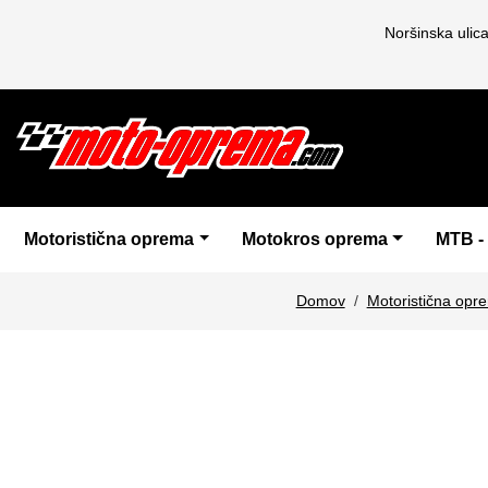
Noršinska ulic
Motoristična oprema
Motokros oprema
MTB -
Domov
Motoristična opr