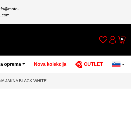
nfo@moto-
a.com
Wishlist
Cart
Account
a oprema
Nova kolekcija
OUTLET
NA JAKNA BLACK WHITE