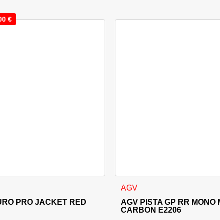
00
€
i izdelka
a več različic. Možnosti lahko izberete na strani izdelka
Ta izdelek ima več različic. 
AGV
URO PRO JACKET RED
AGV PISTA GP RR MONO
CARBON E2206