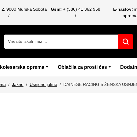
a 2, 9000 Murska Sobota
Gsm:
+ (386) 41 362 958
E-naslov:
i
oprem
Search for:
 kolesarska oprema
Oblačila za prosti čas
Dodatn
ema
Jakne
Usnjene jakne
DAINESE RACING 5 ŽENSKA USNJE