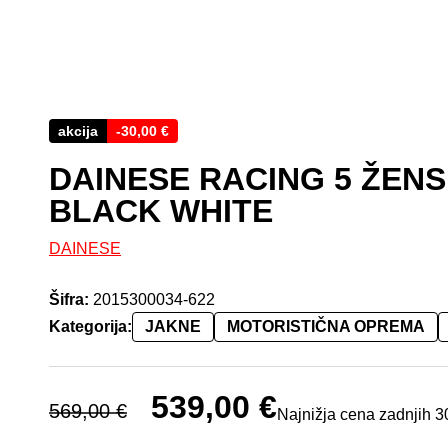
akcija
-
30,00
€
DAINESE RACING 5 ŽEN
BLACK WHITE
DAINESE
Šifra:
2015300034-622
Kategorija:
JAKNE
MOTORISTIČNA OPREMA
Izvirna cena je bila: 569,00 €.
539,00
€
Trenutna cena je: 539,00
569,00
€
Najnižja cena zadnjih 3