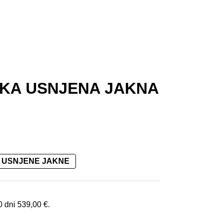
SKA USNJENA JAKNA
USNJENE JAKNE
 €.
0 dni
539,00
€
.