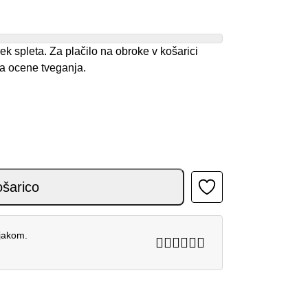
spleta. Za plačilo na obroke v košarici
ka ocene tveganja.
 WHITE količina
ošarico
njakom.