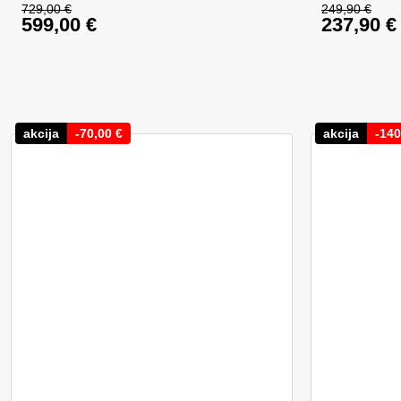
729,00
€
249,90
€
599,00
€
237,90
€
Izvirna cena je bila: 729,00 €.
Izvirna c
Trenutna cena je: 599,00 €.
Trenutna
akcija
-
70,00
€
akcija
-
140