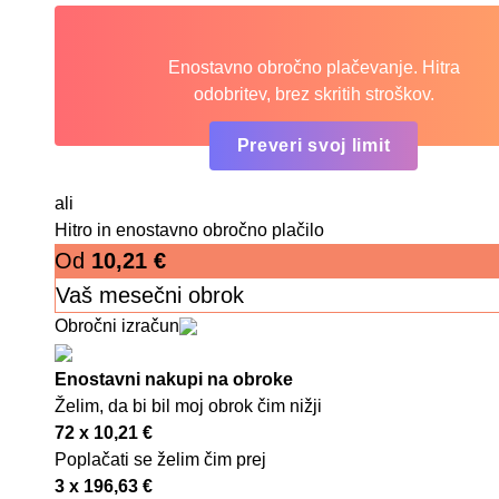
Enostavno obročno plačevanje. Hitra
odobritev, brez skritih stroškov.
Preveri svoj limit
ali
Hitro in enostavno obročno plačilo
Od
10,21
€
Vaš mesečni obrok
Obročni izračun
Enostavni nakupi na obroke
Želim, da bi bil moj obrok čim nižji
72 x
10,21
€
Poplačati se želim čim prej
3 x
196,63
€