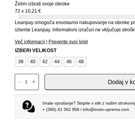
Želim izbrati svoje obroke
72 x
10,21
€
Leanpay omogoča enostavno nakupovanje na obroke prek 
izberite Leanpay. Informativni izračun ne vključuje stroš
Več informacij
|
Preverite svoj limit
IZBERI VELIKOST
38
40
42
44
46
48
DAINESE RACING 5 ŽENSKA USNJENA JAKNA BLACK
Dodaj v k
-
+
Imate vprašanje? Stopite v stik z našim strokov
+ (386) 41 362 958
/
info@moto-oprema.com