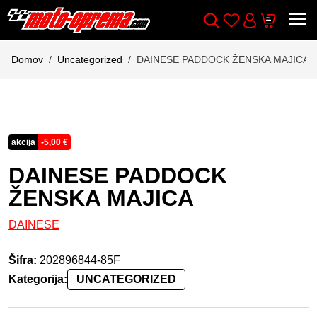
Wishlist
Cart
Išči
Account
Domov
Uncategorized
DAINESE PADDOCK ŽENSKA MAJICA
akcija
-
5,00
€
DAINESE PADDOCK
ŽENSKA MAJICA
DAINESE
Šifra:
202896844-85F
Kategorija:
UNCATEGORIZED