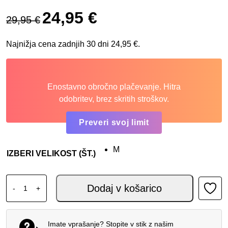
Izvirna cena je bila: 29,95 €.
Trenutna cena je: 24,95 €.
24,95
€
29,95
€
Najnižja cena zadnjih 30 dni
24,95
€
.
Enostavno obročno plačevanje. Hitra
odobritev, brez skritih stroškov.
Preveri svoj limit
M
IZBERI VELIKOST (ŠT.)
DAINESE PADDOCK ŽENSKA MAJICA količina
Dodaj v košarico
-
+
Imate vprašanje? Stopite v stik z našim