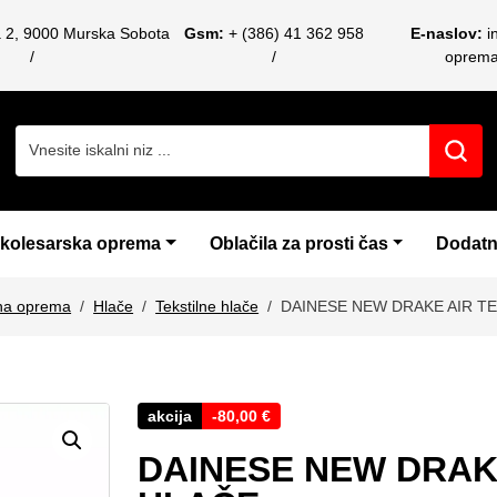
a 2, 9000 Murska Sobota
Gsm:
+ (386) 41 362 958
E-naslov:
i
oprem
Search for:
 kolesarska oprema
Oblačila za prosti čas
Dodatn
čna oprema
Hlače
Tekstilne hlače
DAINESE NEW DRAKE AIR T
akcija
-
80,00
€
DAINESE NEW DRAK