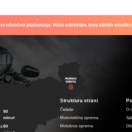
no obročno plačevanje. Hitra odobritev, brez skritih stroško
Struktura strani
P
Čelade
O 
90
minut
Motoristična oprema
Spl
Motokros oprema
Ob
ta
60