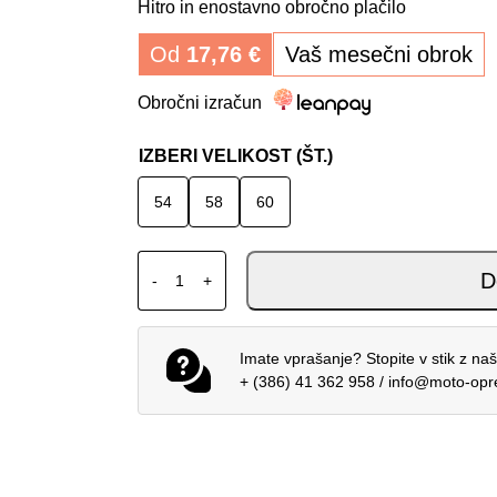
Hitro in enostavno obročno plačilo
Od
17,76
€
Vaš mesečni obrok
Obročni izračun
IZBERI VELIKOST (ŠT.)
54
58
60
DAINESE NEW DRAKE AIR TEX MOŠKE HLA
D
-
+
Imate vprašanje? Stopite v stik z na
+ (386) 41 362 958
/
info@moto-op