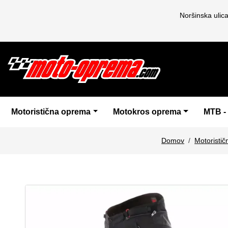
Noršinska ulic
Motoristična oprema
Motokros oprema
MTB -
Domov
Motoristi