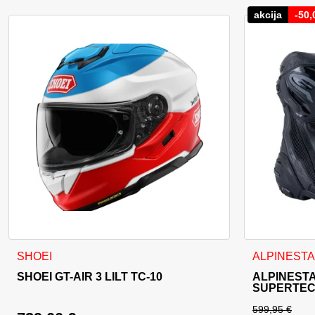
akcija
-
50,
Ta izdelek ima več različic. Možnosti lahko izberete na stran
Ta izdelek im
SHOEI
ALPINEST
SHOEI GT-AIR 3 LILT TC-10
ALPINEST
SUPERTEC
599,95
€