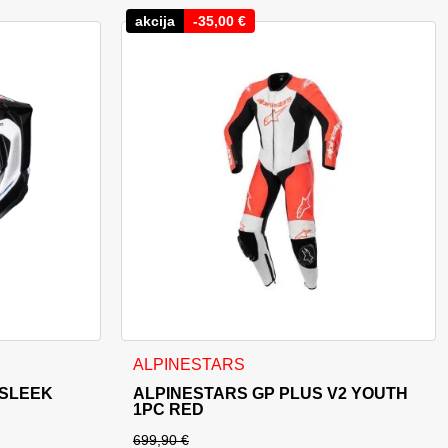
akcija
-
35,00
€
Možnosti lahko izberete na strani izdelka
Ta izdelek ima več različic. Možnosti lahko i
ALPINESTARS
 SLEEK
ALPINESTARS GP PLUS V2 YOUTH
1PC RED
699,90
€