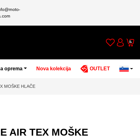
nfo@moto-
a.com
Wishlist
Cart
Account
a oprema
Nova kolekcija
OUTLET
EX MOŠKE HLAČE
E AIR TEX MOŠKE