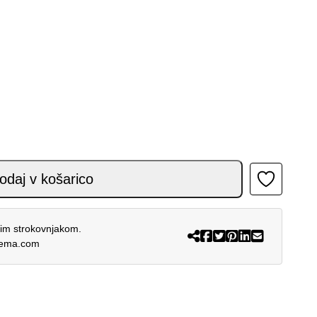
ČE količina
odaj v košarico
šim strokovnjakom.
rema.com