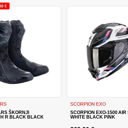
00
€
i izdelka
a več različic. Možnosti lahko izberete na strani izdelka
Ta izdelek ima več različic. 
ARS
SCORPION EXO
ARS ŠKORNJI
SCORPION EXO-1500 AIR
H R BLACK BLACK
WHITE BLACK PINK