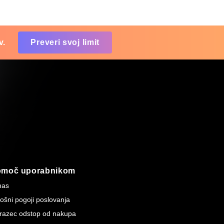
v.
Preveri svoj limit
omoč uporabnikom
nas
ošni pogoji poslovanja
razec odstop od nakupa