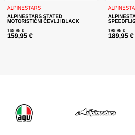
Ta izdelek ima več različic. Možnosti lahko izberete na stran
Ta izdelek im
ALPINESTARS
ALPINEST
ALPINESTARS STATED
ALPINESTA
MOTORISTIČNI ČEVLJI BLACK
SPEEDFLI
169,95
€
199,95
€
159,95
€
189,95
€
Izvirna cena je bila: 169,95 €.
Izvirna c
Trenutna cena je: 159,95 €.
Trenutna