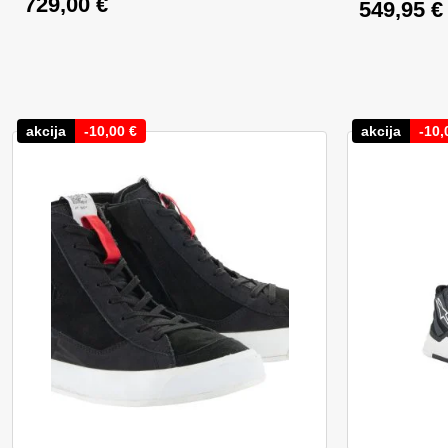
729,00
€
549,95
€
Izvirna c
Trenutna
akcija
-
10,00
€
akcija
-
10,