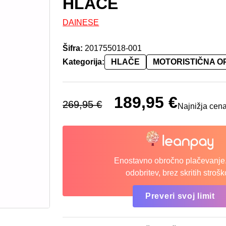
HLAČE
DAINESE
Šifra:
201755018-001
Kategorija:
HLAČE
MOTORISTIČNA 
Izvirna cena je bila: 269,95 €.
189,95
€
Trenutna cena
269,95
€
Najnižja cena
Enostavno obročno plačevanje.
odobritev, brez skritih strošk
Preveri svoj limit