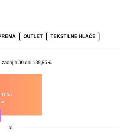
OPREMA
OUTLET
TEKSTILNE HLAČE
 je: 189,95 €.
 zadnjih 30 dni
189,95
€
.
 Hitra
ov.
ali