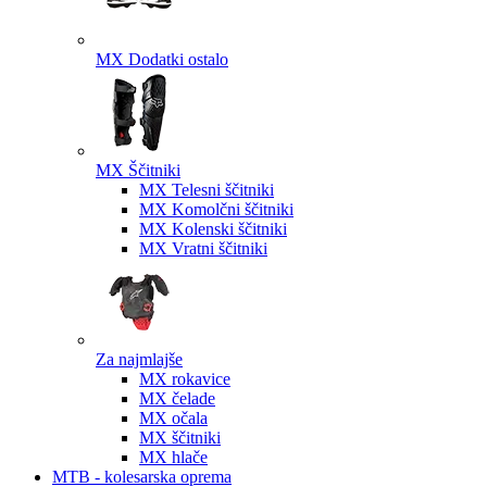
MX Dodatki ostalo
MX Ščitniki
MX Telesni ščitniki
MX Komolčni ščitniki
MX Kolenski ščitniki
MX Vratni ščitniki
Za najmlajše
MX rokavice
MX čelade
MX očala
MX ščitniki
MX hlače
MTB - kolesarska oprema