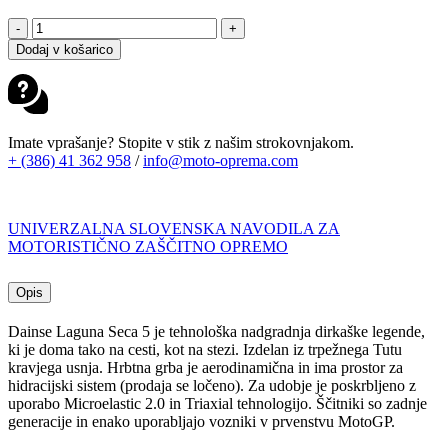
DAINESE
-
+
LAGUNA
Dodaj v košarico
SECA
5
1PC
PERF.
BLACK
Imate vprašanje? Stopite v stik z našim strokovnjakom.
FLUO
+ (386) 41 362 958
/
info@moto-oprema.com
RED
količina
UNIVERZALNA SLOVENSKA NAVODILA ZA
MOTORISTIČNO ZAŠČITNO OPREMO
Opis
Dainse Laguna Seca 5 je tehnološka nadgradnja dirkaške legende,
ki je doma tako na cesti, kot na stezi. Izdelan iz trpežnega Tutu
kravjega usnja. Hrbtna grba je aerodinamična in ima prostor za
hidracijski sistem (prodaja se ločeno). Za udobje je poskrbljeno z
uporabo Microelastic 2.0 in Triaxial tehnologijo. Ščitniki so zadnje
generacije in enako uporabljajo vozniki v prvenstvu MotoGP.