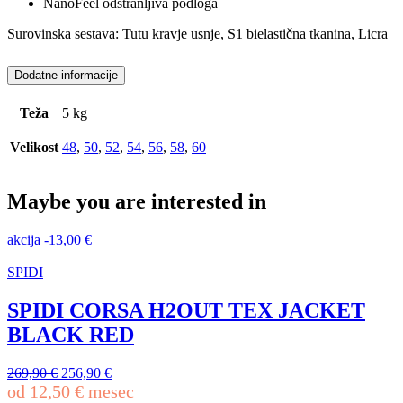
NanoFeel odstranljiva podloga
Surovinska sestava: Tutu kravje usnje, S1 bielastična tkanina, Licra
Dodatne informacije
Teža
5 kg
Velikost
48
,
50
,
52
,
54
,
56
,
58
,
60
Maybe you are interested in
akcija
-
13,00
€
SPIDI
SPIDI CORSA H2OUT TEX JACKET
BLACK RED
Izvirna
Trenutna
269,90
€
256,90
€
cena
cena
od
12,50
€
mesec