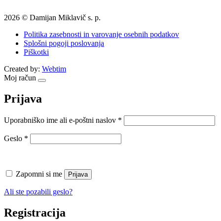
2026 © Damijan Miklavič s. p.
Politika zasebnosti in varovanje osebnih podatkov
Splošni pogoji poslovanja
Piškotki
Created by:
Webtim
Moj račun
Prijava
Zahtevano
Uporabniško ime ali e-poštni naslov
*
Zahtevano
Geslo
*
Zapomni si me
Prijava
Ali ste pozabili geslo?
Registracija