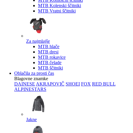
MTB Komolčni ščitniki
MTB Kolenski ščitniki
MTB Vratni ščitniki
Za najmlajše
MTB hlače
MTB dresi
MTB rokavice
MTB čelade
MTB ščitniki
Oblačila za prosti čas
Blagovne znamke
DAINESE
AKRAPOVIČ
SHOEI
FOX
RED BULL
ALPINESTARS
Jakne