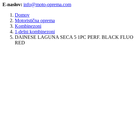
E-naslov:
info@moto-oprema.com
Domov
Motoristična oprema
Kombinezoni
1-delni kombinezoni
DAINESE LAGUNA SECA 5 1PC PERF. BLACK FLUO
RED