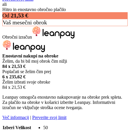
ali
Hitro in enostavno obročno plačilo
Od
21,53
€
Vaš mesečni obrok
Obročni izračun
Enostavni nakupi na obroke
Želim, da bi bil moj obrok čim nižji
84 x
21,53
€
Poplačati se želim čim prej
6 x
235,62
€
Želim izbrati svoje obroke
84 x
21,53
€
Leanpay omogoča enostavno nakupovanje na obroke prek spleta.
Za plačilo na obroke v košarici izberite Leanpay. Informativni
izračun ne vključuje stroška ocene tveganja.
Več informacij
|
Preverite svoj limit
Izberi Velikost
50