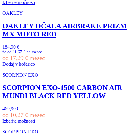
je
je:
Izberite možnosti
bila:
256,90 €.
Ta
269,90 €.
izdelek
OAKLEY
ima
več
OAKLEY OČALA AIRBRAKE PRIZM
različic.
MX MOTO RED
Možnosti
lahko
izberete
184,90
€
na
že od
11,67 €
na mesec
strani
od
17,29
€
mesec
izdelka
Dodaj v košarico
SCORPION EXO
SCORPION EXO-1500 CARBON AIR
MUNDI BLACK RED YELLOW
469,90
€
od
10,27
€
mesec
Izberite možnosti
Ta
izdelek
SCORPION EXO