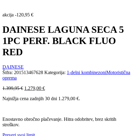
akcija
-
120,95
€
DAINESE LAGUNA SECA 5
1PC PERF. BLACK FLUO
RED
DAINESE
Šifra:
201513467628
Kategorija:
1-delni kombinezoni
Motoristična
oprema
Izvirna
Trenutna
1.399,95
€
1.279,00
€
cena
cena
Najnižja cena zadnjih 30 dni
1.279,00
€
.
je
je:
bila:
1.279,00 €.
1.399,95 €.
Enostavno obročno plačevanje. Hitra odobritev, brez skritih
stroškov.
Preveri svoj limit