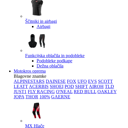
Ščitniki in airbagi
Airbagi
Funkcijska oblačila in podobleke
Podobleke podkape
Dežna oblačila
Motokros oprema
Blagovne znamke
ALPINESTARS
DAINESE
FOX
UFO
EVS
SCOTT
LEATT
ACERBIS
SHOEI
POD
SHIFT
AIROH
TLD
JUST1
FLY RACING
O'NEAL
RED BULL
OAKLEY
JOPA
THOR
100%
GAERNE
MX Hlače