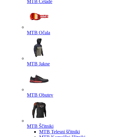
MTB Čelade
MTB Očala
MTB Jakne
MTB Obutev
MTB Ščitniki
MTB Telesni ščitniki