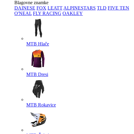
Blagovne znamke
DAINESE
FOX
LEATT
ALPINESTARS
TLD
FIVE TEN
O'NEAL
FLY RACING
OAKLEY
MTB Hlače
MTB Dresi
MTB Rokavice