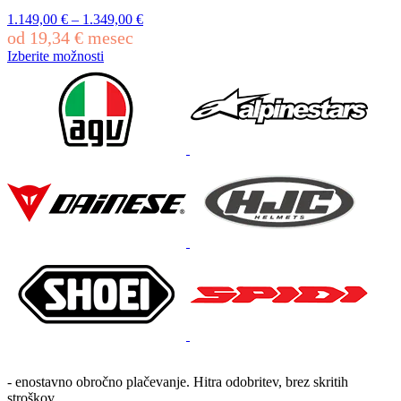
na
1.149,00
€
–
1.349,00
€
strani
od
19,34
€
mesec
izdelka
Izberite možnosti
Ta
izdelek
ima
več
različic.
Možnosti
lahko
izberete
na
strani
izdelka
- enostavno obročno plačevanje. Hitra odobritev, brez skritih
stroškov.