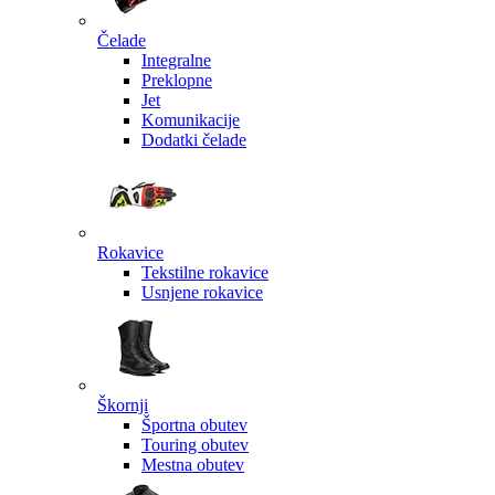
Čelade
Integralne
Preklopne
Jet
Komunikacije
Dodatki čelade
Rokavice
Tekstilne rokavice
Usnjene rokavice
Škornji
Športna obutev
Touring obutev
Mestna obutev