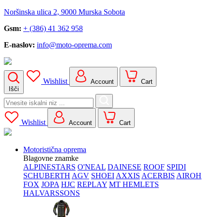
Noršinska ulica 2, 9000 Murska Sobota
Gsm:
+ (386) 41 362 958
E-naslov:
info@moto-oprema.com
Wishlist
Account
Cart
Išči
Search
for:
Wishlist
Account
Cart
Motoristična oprema
Blagovne znamke
ALPINESTARS
O'NEAL
DAINESE
ROOF
SPIDI
SCHUBERTH
AGV
SHOEI
AXXIS
ACERBIS
AIROH
FOX
JOPA
HJC
REPLAY
MT HEMLETS
HALVARSSONS