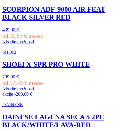
ima
več
SCORPION ADF-9000 AIR FEAT
različic.
BLACK SILVER RED
Možnosti
lahko
izberete
439,90
€
na
od
11,57
€
mesec
strani
Izberite možnosti
izdelka
Ta
izdelek
SHOEI
ima
več
SHOEI X-SPR PRO WHITE
različic.
Možnosti
799,00
€
lahko
od
13,45
€
mesec
izberete
na
Izberite možnosti
Ta
strani
akcija
-
200,00
€
izdelek
izdelka
ima
DAINESE
več
različic.
DAINESE LAGUNA SECA 5 2PC
Možnosti
BLACK/WHITE/LAVA-RED
lahko
izberete