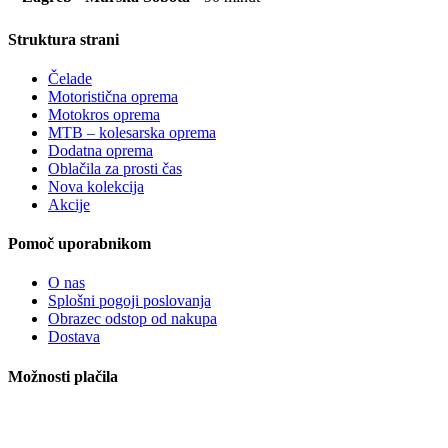
Struktura strani
Čelade
Motoristična oprema
Motokros oprema
MTB – kolesarska oprema
Dodatna oprema
Oblačila za prosti čas
Nova kolekcija
Akcije
Pomoč uporabnikom
O nas
Splošni pogoji poslovanja
Obrazec odstop od nakupa
Dostava
Možnosti plačila