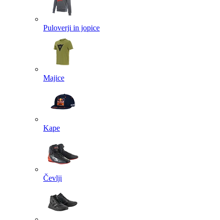
Puloverji in jopice
Majice
Kape
Čevlji