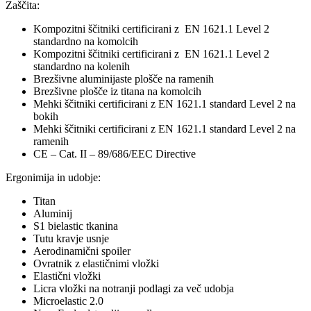
Zaščita:
Kompozitni ščitniki certificirani z EN 1621.1 Level 2
standardno na komolcih
Kompozitni ščitniki certificirani z EN 1621.1 Level 2
standardno na kolenih
Brezšivne aluminijaste plošče na ramenih
Brezšivne plošče iz titana na komolcih
Mehki ščitniki certificirani z EN 1621.1 standard Level 2 na
bokih
Mehki ščitniki certificirani z EN 1621.1 standard Level 2 na
ramenih
CE – Cat. II – 89/686/EEC Directive
Ergonimija in udobje:
Titan
Aluminij
S1 bielastic tkanina
Tutu kravje usnje
Aerodinamični spoiler
Ovratnik z elastičnimi vložki
Elastični vložki
Licra vložki na notranji podlagi za več udobja
Microelastic 2.0