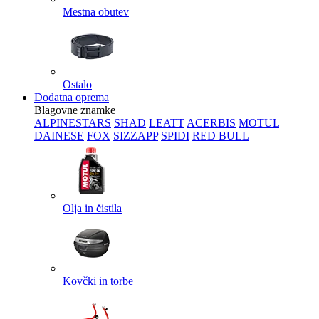
Mestna obutev
Ostalo
Dodatna oprema
Blagovne znamke
ALPINESTARS
SHAD
LEATT
ACERBIS
MOTUL
DAINESE
FOX
SIZZAPP
SPIDI
RED BULL
Olja in čistila
Kovčki in torbe