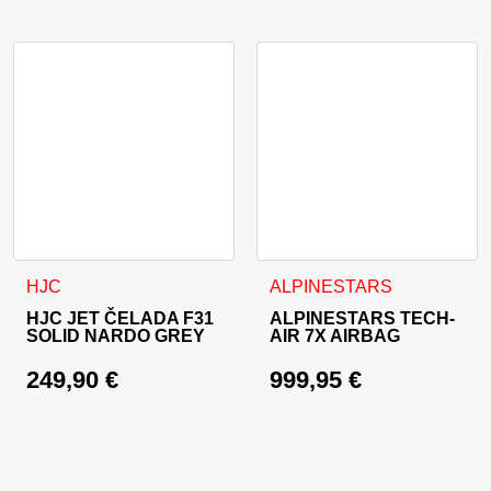
Ta izdelek ima več različic. Možnosti lahko izberete na stran
Ta izdelek ima več različic. 
HJC
ALPINESTARS
HJC JET ČELADA F31
ALPINESTARS TECH-
SOLID NARDO GREY
AIR 7X AIRBAG
249,90
€
999,95
€