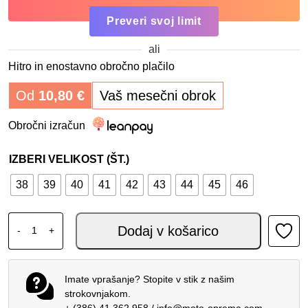
Preveri svoj limit
ali
Hitro in enostavno obročno plačilo
Od
10,80
€
Vaš mesečni obrok
Obročni izračun
IZBERI VELIKOST (ŠT.)
38
39
40
41
42
43
44
45
46
Dainese Fulcrum 3 Gore-tex Boots Black količina
Dodaj v košarico
-
+
Imate vprašanje? Stopite v stik z našim
strokovnjakom.
+ (386) 41 362 958
/
info@moto-oprema.com