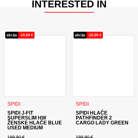
INTERESTED IN
akcija
-
10,00
€
akcija
-
10,00
€
Ta izdelek ima več različic. Možnosti lahko izberete na stran
Ta izdelek ima več različic. 
SPIDI
SPIDI
SPIDI J-FIT
SPIDI HLAČE
SUPERSLIM HW
PATHFINDER 2
ŽENSKE HLAČE BLUE
CARGO LADY GREEN
USED MEDIUM
199,90
€
199,90
€