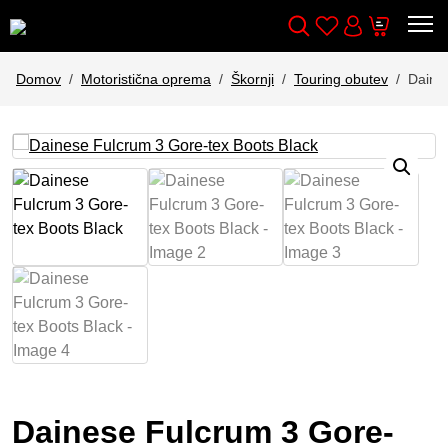
Wishlist
Cart
Išči
Account
Domov
Motoristična oprema
Škornji
Touring obutev
Daine
Dainese Fulcrum 3 Gore-