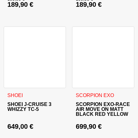
189,90
€
189,90
€
Izvirna cena je bila: 199,90 €.
Izvirna cena je bila:
Trenutna cena je: 189,90 €.
Trenutna cena je: 18
Ta izdelek ima več različic. Možnosti lahko izberete na stran
Ta izdelek ima več različic. 
SHOEI
SCORPION EXO
SHOEI J-CRUISE 3
SCORPION EXO-RACE
WHIZZY TC-5
AIR MOVE ON MATT
BLACK RED YELLOW
649,00
€
699,90
€