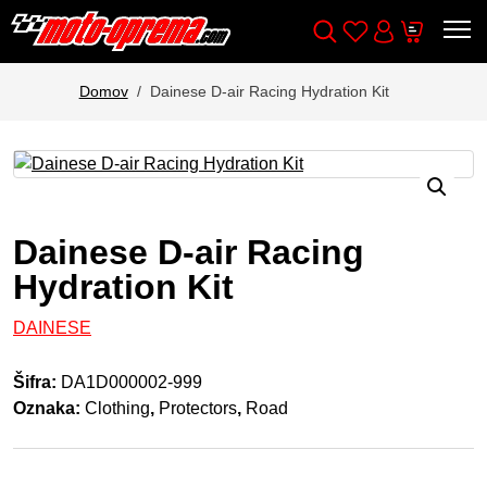
Wishlist
Cart
Išči
Account
Domov
Dainese D-air Racing Hydration Kit
Dainese D-air Racing
Hydration Kit
DAINESE
Šifra:
DA1D000002-999
Oznaka:
Clothing
,
Protectors
,
Road