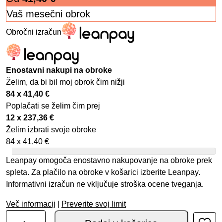
Vaš mesečni obrok
Obročni izračun
Enostavni nakupi na obroke
Želim, da bi bil moj obrok čim nižji
84 x
41,40
€
Poplačati se želim čim prej
12 x
237,36
€
Želim izbrati svoje obroke
84 x
41,40
€
Leanpay omogoča enostavno nakupovanje na obroke prek
spleta. Za plačilo na obroke v košarici izberite Leanpay.
Informativni izračun ne vključuje stroška ocene tveganja.
Več informacij
|
Preverite svoj limit
Dainese D-air Racing Hydration Kit količina