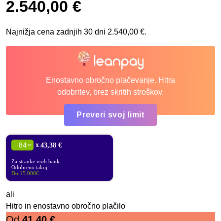
2.540,00
€
Najnižja cena zadnjih 30 dni
2.540,00
€
.
Enostavno obročno plačevanje. Hitra
odobritev, brez skritih stroškov.
Preveri svoj limit
x
43,38 €
Za stranke vseh bank.
Odobreno takoj.
Do 15.000€.
ali
Hitro in enostavno obročno plačilo
Od
41,40
€