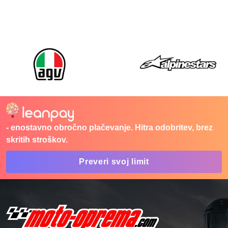
- enostavno obročno plačevanje. Hitra odobritev, brez
skritih stroškov.
Preveri svoj limit