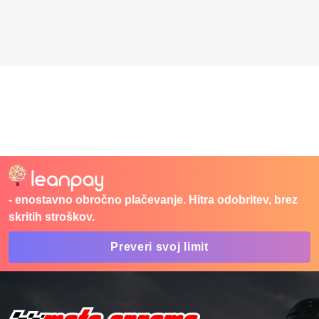
- enostavno obročno plačevanje. Hitra odobritev, brez
skritih stroškov.
Preveri svoj limit