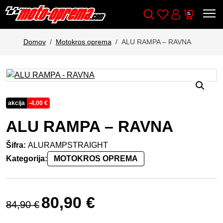
Wishlist
Cart
Išči
Account
Domov
Motokros oprema
ALU RAMPA – RAVNA
akcija
-
4,00
€
ALU RAMPA – RAVNA
Šifra:
ALURAMPSTRAIGHT
Kategorija:
MOTOKROS OPREMA
Izvirna cena je bila: 84,90 €.
Trenutna cena je: 80,90 €.
80,90
€
84,90
€