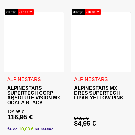
akcija
-
13,00
€
akcija
-
10,00
€
Ta izdelek ima več različic. 
ALPINESTARS
ALPINESTARS
ALPINESTARS
ALPINESTARS MX
SUPERTECH CORP
DRES SUPERTECH
ABSOLUTE VISION MX
LIPAN YELLOW PINK
OČALA BLACK
129,95
€
116,95
€
Izvirna cena je bila: 129,95 €.
94,95
€
84,95
€
Izvirna cena je bila:
Trenutna cena je: 116,95 €.
že od
10,63 €
na mesec
Trenutna cena je: 84