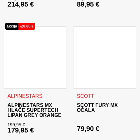
214,95
€
89,95
€
Izvirna cena je bila: 224,95 €.
Izvirna cena je bila:
Trenutna cena je: 214,95 €.
Trenutna cena je: 89
akcija
-
20,00
€
Ta izdelek ima več različic. Možnosti lahko izberete na stran
ALPINESTARS
SCOTT
ALPINESTARS MX
SCOTT FURY MX
HLAČE SUPERTECH
OČALA
LIPAN GREY ORANGE
199,95
€
79,90
€
179,95
€
Izvirna cena je bila: 199,95 €.
Trenutna cena je: 179,95 €.