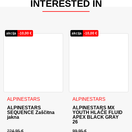
INTERESTED IN
akcija
-
10,00
€
akcija
-
10,00
€
Ta izdelek ima več različic. Možnosti lahko izberete na stran
Ta izdelek ima več različic. 
ALPINESTARS
ALPINESTARS
ALPINESTARS
ALPINESTARS MX
SEQUENCE Zaščitna
YOUTH HLAČE FLUID
jakna
APEX BLACK GRAY
26
224,95
€
99,95
€