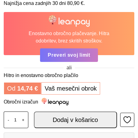
Najnižja cena zadnjih 30 dni
80,90
€
.
Enostavno obročno plačevanje. Hitra
odobritev, brez skritih stroškov.
Preveri svoj limit
ali
Hitro in enostavno obročno plačilo
Od
14,74
€
Vaš mesečni obrok
Obročni izračun
ALU RAMPA - RAVNA količina
Dodaj v košarico
-
+