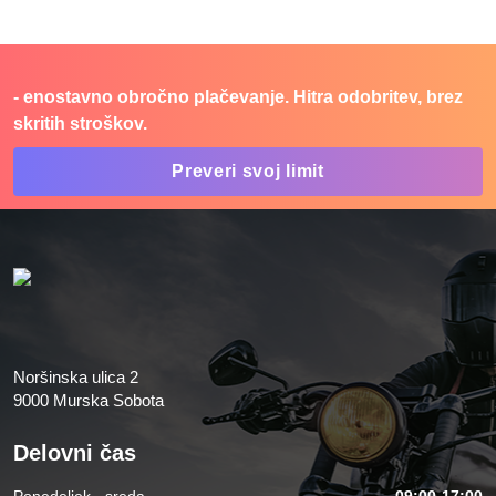
- enostavno obročno plačevanje. Hitra odobritev, brez
skritih stroškov.
Preveri svoj limit
Noršinska ulica 2
9000 Murska Sobota
Delovni čas
Ponedeljek - sreda
09:00-17:00