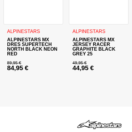
Ta izdelek ima več različic. Možnosti lahko izberete na stran
Ta izdelek ima več različic. 
ALPINESTARS
ALPINESTARS
ALPINESTARS MX
ALPINESTARS MX
DRES SUPERTECH
JERSEY RACER
NORTH BLACK NEON
GRAPHITE BLACK
RED
GREY 25
89,95
€
49,95
€
84,95
€
44,95
€
Izvirna cena je bila: 89,95 €.
Izvirna cena je bila:
Trenutna cena je: 84,95 €.
Trenutna cena je: 44