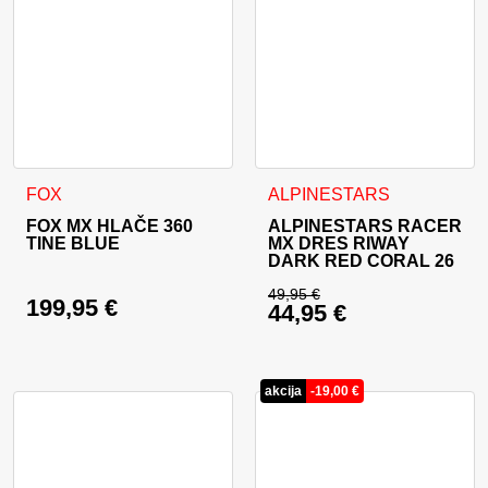
Ta izdelek ima več različic. Možnosti lahko izberete na stran
Ta izdelek ima več različic. 
FOX
ALPINESTARS
FOX MX HLAČE 360
ALPINESTARS RACER
TINE BLUE
MX DRES RIWAY
DARK RED CORAL 26
49,95
€
199,95
€
44,95
€
Izvirna cena je bila:
Trenutna cena je: 44
akcija
-
19,00
€