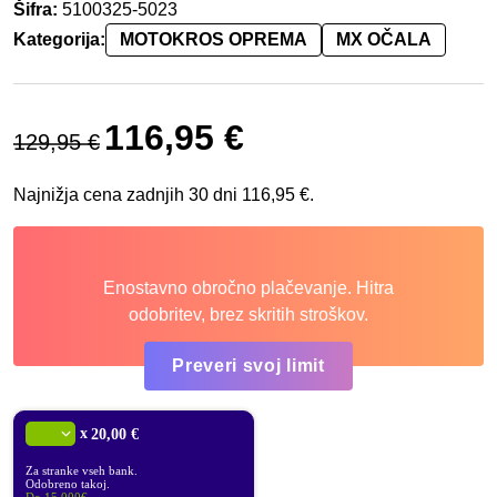
Šifra:
5100325-5023
Kategorija:
MOTOKROS OPREMA
MX OČALA
Izvirna cena je bila: 129,95 €.
Trenutna cena je: 116,95 €.
116,95
€
129,95
€
Najnižja cena zadnjih 30 dni
116,95
€
.
Enostavno obročno plačevanje. Hitra
odobritev, brez skritih stroškov.
Preveri svoj limit
x
20,00 €
Za stranke vseh bank.
Odobreno takoj.