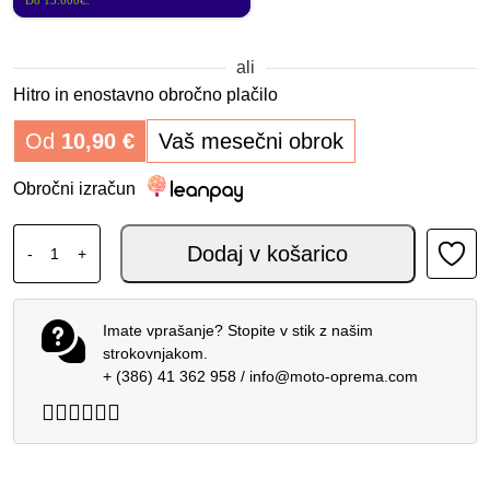
Do 15.000€.
ali
Hitro in enostavno obročno plačilo
Od
10,90
€
Vaš mesečni obrok
Obročni izračun
ALPINESTARS SUPERTECH CORP ABSOLUTE VISION MX 
Dodaj v košarico
-
+
Imate vprašanje? Stopite v stik z našim
strokovnjakom.
+ (386) 41 362 958
/
info@moto-oprema.com