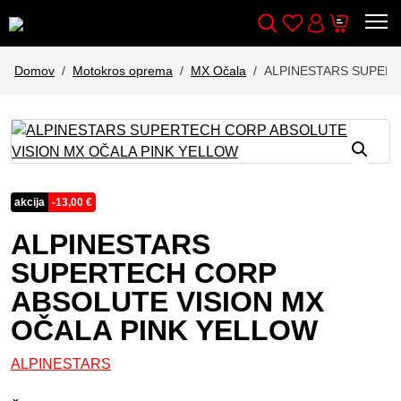
Wishlist
Cart
Išči
Account
Domov
Motokros oprema
MX Očala
ALPINESTARS SUPERT
akcija
-
13,00
€
ALPINESTARS
SUPERTECH CORP
ABSOLUTE VISION MX
OČALA PINK YELLOW
ALPINESTARS