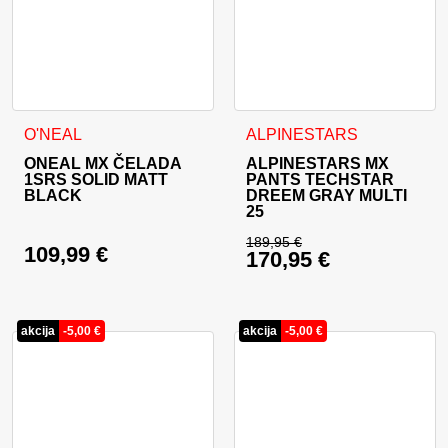
Ta izdelek ima več različic. Možnosti lahko izberete na stran
Ta izdelek ima več različic. 
O'NEAL
ALPINESTARS
ONEAL MX ČELADA
ALPINESTARS MX
1SRS SOLID MATT
PANTS TECHSTAR
BLACK
DREEM GRAY MULTI
25
189,95
€
109,99
€
170,95
€
Izvirna cena je bila:
Trenutna cena je: 17
akcija
-
5,00
€
akcija
-
5,00
€