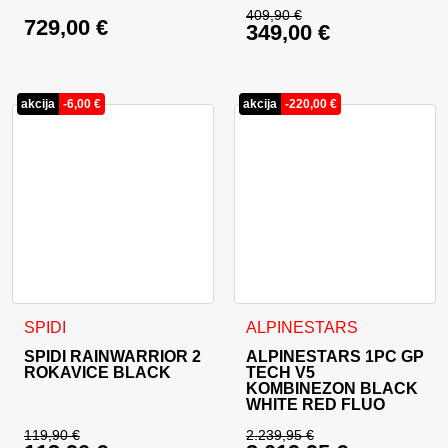
409,90
€
729,00
€
349,00
€
Izvirna cena je bila:
Trenutna cena je: 34
akcija
-
6,00
€
akcija
-
220,00
€
Ta izdelek ima več različic. Možnosti lahko izberete na stran
Ta izdelek ima več različic. 
SPIDI
ALPINESTARS
SPIDI RAINWARRIOR 2
ALPINESTARS 1PC GP
ROKAVICE BLACK
TECH V5
KOMBINEZON BLACK
WHITE RED FLUO
119,90
€
2.239,95
€