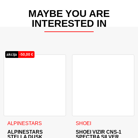
MAYBE YOU ARE
INTERESTED IN
akcija
-
50,00
€
Ta izdelek ima več različic. Možnosti lahko izberete na stran
ALPINESTARS
SHOEI
ALPINESTARS
SHOEI VIZIR CNS-1
STELLA DUSK
SPECTRA SILVER