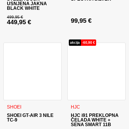
USNJENA JAKNA
BLACK WHITE
499,95
€
99,95
€
449,95
€
Izvirna cena je bila: 499,95 €.
Trenutna cena je: 449,95 €.
akcija
-
60,90
€
Ta izdelek ima več različic. Možnosti lahko izberete na stran
Ta izdelek ima več različic. 
SHOEI
HJC
SHOEI GT-AIR 3 NILE
HJC i91 PREKLOPNA
TC-9
ČELADA WHITE +
SENA SMART 11B