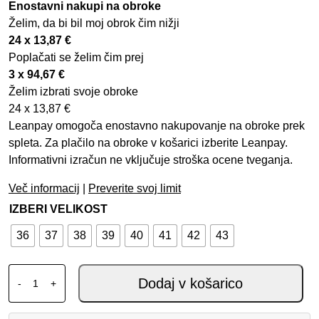
Enostavni nakupi na obroke
Želim, da bi bil moj obrok čim nižji
24 x
13,87
€
Poplačati se želim čim prej
3 x
94,67
€
Želim izbrati svoje obroke
24 x
13,87
€
Leanpay omogoča enostavno nakupovanje na obroke prek
spleta. Za plačilo na obroke v košarici izberite Leanpay.
Informativni izračun ne vključuje stroška ocene tveganja.
Več informacij
|
Preverite svoj limit
IZBERI VELIKOST
36
37
38
39
40
41
42
43
ALPINESTARS STELLA SMX-6 V2 ŽENSKI količina
Dodaj v košarico
-
+