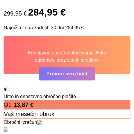
Izvirna cena je bila: 299,95 €.
Trenutna cena je: 284,95 €.
284,95
€
299,95
€
Najnižja cena zadnjih 30 dni
284,95
€
.
Enostavno obročno plačevanje. Hitra
odobritev, brez skritih stroškov.
Preveri svoj limit
ali
Hitro in enostavno obročno plačilo
Od
13,87
€
Vaš mesečni obrok
Obročni izračun