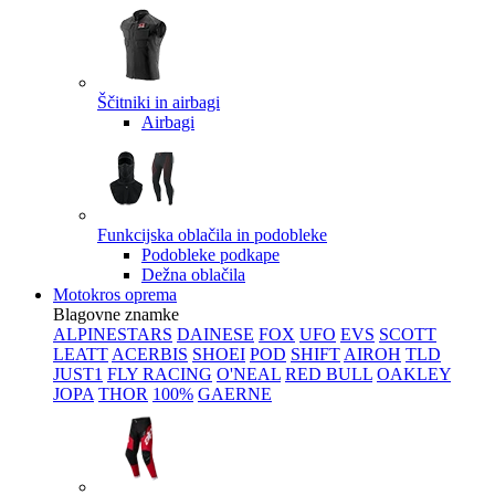
Ščitniki in airbagi
Airbagi
Funkcijska oblačila in podobleke
Podobleke podkape
Dežna oblačila
Motokros oprema
Blagovne znamke
ALPINESTARS
DAINESE
FOX
UFO
EVS
SCOTT
LEATT
ACERBIS
SHOEI
POD
SHIFT
AIROH
TLD
JUST1
FLY RACING
O'NEAL
RED BULL
OAKLEY
JOPA
THOR
100%
GAERNE