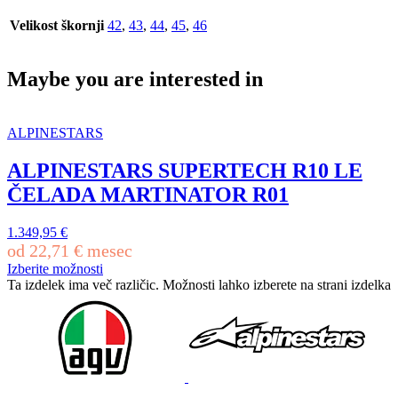
Velikost škornji
42
,
43
,
44
,
45
,
46
Maybe you are interested in
ALPINESTARS
ALPINESTARS SUPERTECH R10 LE
ČELADA MARTINATOR R01
1.349,95
€
od
22,71
€
mesec
Izberite možnosti
Ta izdelek ima več različic. Možnosti lahko izberete na strani izdelka