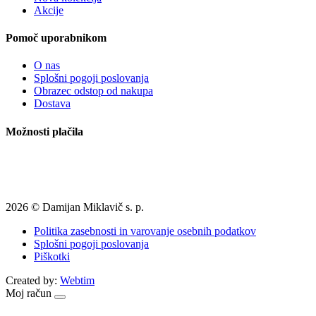
Akcije
Pomoč uporabnikom
O nas
Splošni pogoji poslovanja
Obrazec odstop od nakupa
Dostava
Možnosti plačila
2026 © Damijan Miklavič s. p.
Politika zasebnosti in varovanje osebnih podatkov
Splošni pogoji poslovanja
Piškotki
Created by:
Webtim
Moj račun