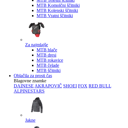
MTB Telesni ščitniki
MTB Komolčni ščitniki
MTB Kolenski ščitniki
MTB Vratni ščitniki
Za najmlajše
MTB hlače
MTB dresi
MTB rokavice
MTB čelade
MTB ščitniki
Oblačila za prosti čas
Blagovne znamke
DAINESE
AKRAPOVIČ
SHOEI
FOX
RED BULL
ALPINESTARS
Jakne