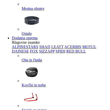
Mestna obutev
Ostalo
Dodatna oprema
Blagovne znamke
ALPINESTARS
SHAD
LEATT
ACERBIS
MOTUL
DAINESE
FOX
SIZZAPP
SPIDI
RED BULL
Olja in čistila
Kovčki in torbe