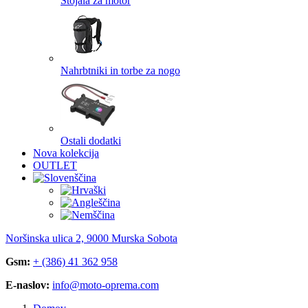
Stojala za motor
Nahrbtniki in torbe za nogo
Ostali dodatki
Nova kolekcija
OUTLET
Noršinska ulica 2, 9000 Murska Sobota
Gsm:
+ (386) 41 362 958
E-naslov:
info@moto-oprema.com