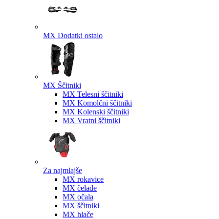
MX Dodatki ostalo
MX Ščitniki
MX Telesni ščitniki
MX Komolčni ščitniki
MX Kolenski ščitniki
MX Vratni ščitniki
Za najmlajše
MX rokavice
MX čelade
MX očala
MX ščitniki
MX hlače