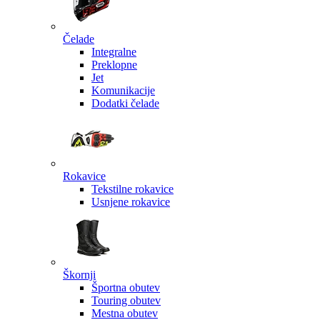
Čelade
Integralne
Preklopne
Jet
Komunikacije
Dodatki čelade
Rokavice
Tekstilne rokavice
Usnjene rokavice
Škornji
Športna obutev
Touring obutev
Mestna obutev