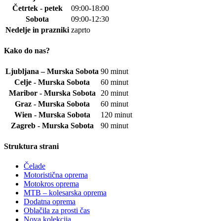
Četrtek - petek
09:00-18:00
Sobota
09:00-12:30
Nedelje in prazniki
zaprto
Kako do nas?
Ljubljana – Murska Sobota
90 minut
Celje - Murska Sobota
60 minut
Maribor - Murska Sobota
20 minut
Graz - Murska Sobota
60 minut
Wien - Murska Sobota
120 minut
Zagreb - Murska Sobota
90 minut
Struktura strani
Čelade
Motoristična oprema
Motokros oprema
MTB – kolesarska oprema
Dodatna oprema
Oblačila za prosti čas
Nova kolekcija