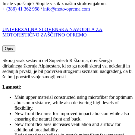
Imate vprašanje? Stopite v stik z našim strokovnjakom.
+ (386) 41 362 958
/
info@moto-oprema.com
UNIVERZALNA SLOVENSKA NAVODILA ZA
MOTORISTIČNO ZAŠČITNO OPREMO
Opis
Skoraj vsak sestavni del Supertech R škornja, dovršenega
dirkalnega škornja Alpinestars, ki so ga nosili skoraj vsi nekdanji in
sedanjih prvaki, je bil podvržen strogemu seznamu nadgradenj, da bi
še bolj poostril svoje zmogljivosti.
Lasnosti:
Main upper material constructed using microfiber for optimum
abrasion resistance, while also delivering high levels of
flexibility.
New front flex area for improved impact abrasion while also
ensuring the natural front and back.
New front flex area increases ventilation and airflow for
additional breathability.