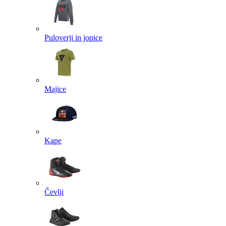
Puloverji in jopice
Majice
Kape
Čevlji