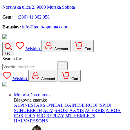
Noršinska ulica 2, 9000 Murska Sobota
Gsm:
+ (386) 41 362 958
E-naslov:
info@moto-oprema.com
Wishlist
Account
Cart
Išči
Search for:
Wishlist
Account
Cart
Motoristična oprema
Blagovne znamke
ALPINESTARS
O'NEAL
DAINESE
ROOF
SPIDI
SCHUBERTH
AGV
SHOEI
AXXIS
ACERBIS
AIROH
FOX
JOPA
HJC
REPLAY
MT HEMLETS
HALVARSSONS