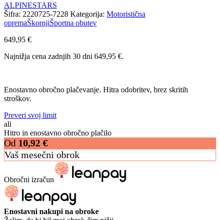
ALPINESTARS
Šifra:
2220725-7228
Kategorija:
Motoristična
oprema
Škornji
Športna obutev
649,95
€
Najnižja cena zadnjih 30 dni
649,95
€
.
Enostavno obročno plačevanje. Hitra odobritev, brez skritih
stroškov.
Preveri svoj limit
ali
Hitro in enostavno obročno plačilo
Od
10,92
€
Vaš mesečni obrok
Obročni izračun
Enostavni nakupi na obroke