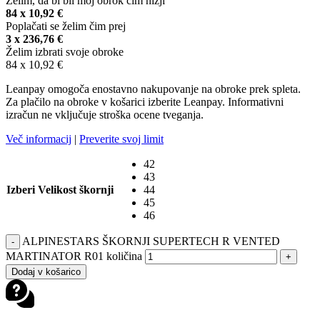
Želim, da bi bil moj obrok čim nižji
84 x
10,92
€
Poplačati se želim čim prej
3 x
236,76
€
Želim izbrati svoje obroke
84 x
10,92
€
Leanpay omogoča enostavno nakupovanje na obroke prek spleta.
Za plačilo na obroke v košarici izberite Leanpay. Informativni
izračun ne vključuje stroška ocene tveganja.
Več informacij
|
Preverite svoj limit
42
43
Izberi Velikost škornji
44
45
46
ALPINESTARS ŠKORNJI SUPERTECH R VENTED
-
MARTINATOR R01 količina
+
Dodaj v košarico