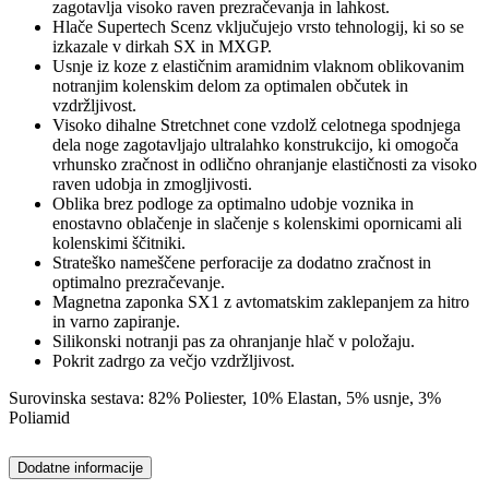
zagotavlja visoko raven prezračevanja in lahkost.
Hlače Supertech Scenz vključujejo vrsto tehnologij, ki so se
izkazale v dirkah SX in MXGP.
Usnje iz koze z elastičnim aramidnim vlaknom oblikovanim
notranjim kolenskim delom za optimalen občutek in
vzdržljivost.
Visoko dihalne Stretchnet cone vzdolž celotnega spodnjega
dela noge zagotavljajo ultralahko konstrukcijo, ki omogoča
vrhunsko zračnost in odlično ohranjanje elastičnosti za visoko
raven udobja in zmogljivosti.
Oblika brez podloge za optimalno udobje voznika in
enostavno oblačenje in slačenje s kolenskimi opornicami ali
kolenskimi ščitniki.
Strateško nameščene perforacije za dodatno zračnost in
optimalno prezračevanje.
Magnetna zaponka SX1 z avtomatskim zaklepanjem za hitro
in varno zapiranje.
Silikonski notranji pas za ohranjanje hlač v položaju.
Pokrit zadrgo za večjo vzdržljivost.
Surovinska sestava: 82% Poliester, 10% Elastan, 5% usnje, 3%
Poliamid
Dodatne informacije