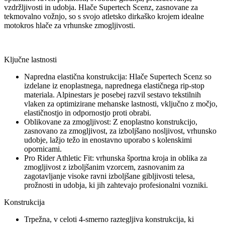
vzdržljivosti in udobja. Hlače Supertech Scenz, zasnovane za
tekmovalno vožnjo, so s svojo atletsko dirkaško krojem idealne
motokros hlače za vrhunske zmogljivosti.
Ključne lastnosti
Napredna elastična konstrukcija: Hlače Supertech Scenz so
izdelane iz enoplastnega, naprednega elastičnega rip-stop
materiala. Alpinestars je posebej razvil sestavo tekstilnih
vlaken za optimizirane mehanske lastnosti, vključno z močjo,
elastičnostjo in odpornostjo proti obrabi.
Oblikovane za zmogljivost: Z enoplastno konstrukcijo,
zasnovano za zmogljivost, za izboljšano nosljivost, vrhunsko
udobje, lažjo težo in enostavno uporabo s kolenskimi
opornicami.
Pro Rider Athletic Fit: vrhunska športna kroja in oblika za
zmogljivost z izboljšanim vzorcem, zasnovanim za
zagotavljanje visoke ravni izboljšane gibljivosti telesa,
prožnosti in udobja, ki jih zahtevajo profesionalni vozniki.
Konstrukcija
Trpežna, v celoti 4-smerno raztegljiva konstrukcija, ki