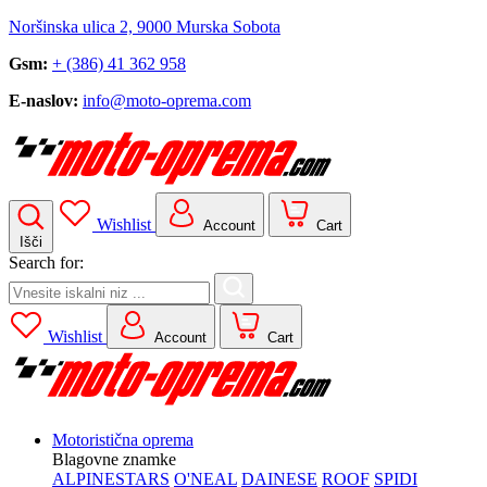
Noršinska ulica 2, 9000 Murska Sobota
Gsm:
+ (386) 41 362 958
E-naslov:
info@moto-oprema.com
Wishlist
Account
Cart
Išči
Search for:
Wishlist
Account
Cart
Motoristična oprema
Blagovne znamke
ALPINESTARS
O'NEAL
DAINESE
ROOF
SPIDI