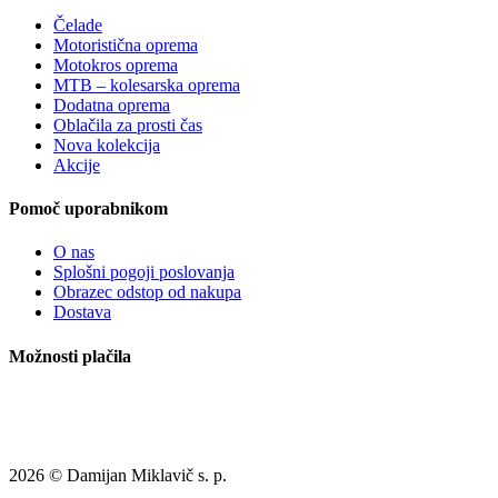
Čelade
Motoristična oprema
Motokros oprema
MTB – kolesarska oprema
Dodatna oprema
Oblačila za prosti čas
Nova kolekcija
Akcije
Pomoč uporabnikom
O nas
Splošni pogoji poslovanja
Obrazec odstop od nakupa
Dostava
Možnosti plačila
2026 © Damijan Miklavič s. p.