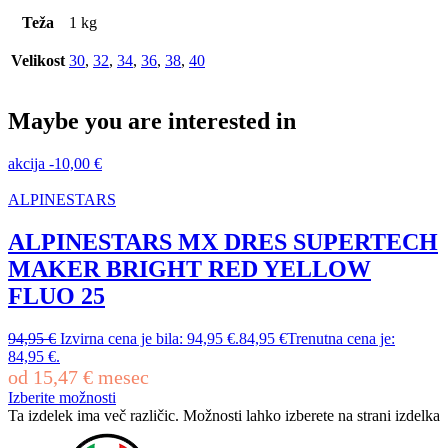
Teža
1 kg
Velikost
30
,
32
,
34
,
36
,
38
,
40
Maybe you are interested in
akcija
-
10,00
€
ALPINESTARS
ALPINESTARS MX DRES SUPERTECH
MAKER BRIGHT RED YELLOW
FLUO 25
94,95
€
Izvirna cena je bila: 94,95 €.
84,95
€
Trenutna cena je:
84,95 €.
od
15,47
€
mesec
Izberite možnosti
Ta izdelek ima več različic. Možnosti lahko izberete na strani izdelka