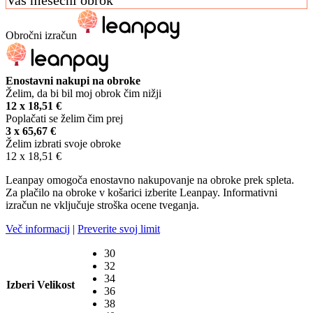
Obročni izračun
Enostavni nakupi na obroke
Želim, da bi bil moj obrok čim nižji
12 x
18,51
€
Poplačati se želim čim prej
3 x
65,67
€
Želim izbrati svoje obroke
12 x
18,51
€
Leanpay omogoča enostavno nakupovanje na obroke prek spleta.
Za plačilo na obroke v košarici izberite Leanpay. Informativni
izračun ne vključuje stroška ocene tveganja.
Več informacij
|
Preverite svoj limit
30
32
34
Izberi Velikost
36
38