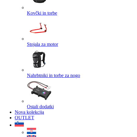
Kovčki in torbe
Stojala za motor
Nahrbtniki in torbe za nogo
Ostali dodatki
Nova kolekcija
OUTLET