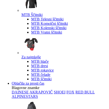
MTB Ščitniki
MTB Telesni ščitniki
MTB Komolčni ščitniki
MTB Kolenski ščitniki
MTB Vratni ščitniki
Za najmlajše
MTB hlače
MTB dresi
MTB rokavice
MTB čelade
MTB ščitniki
Oblačila za prosti čas
Blagovne znamke
DAINESE
AKRAPOVIČ
SHOEI
FOX
RED BULL
ALPINESTARS