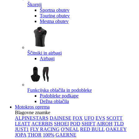
Škornji
Športna obutev
Touring obutev
Mestna obutev
Ščitniki in airbagi
Airbagi
Funkcijska oblačila in podobleke
Podobleke podkape
Dežna oblačila
Motokros oprema
Blagovne znamke
ALPINESTARS
DAINESE
FOX
UFO
EVS
SCOTT
LEATT
ACERBIS
SHOEI
POD
SHIFT
AIROH
TLD
JUST1
FLY RACING
O'NEAL
RED BULL
OAKLEY
JOPA
THOR
100%
GAERNE