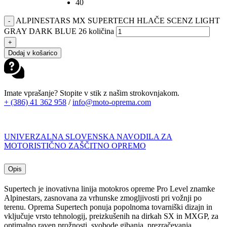
40
ALPINESTARS MX SUPERTECH HLAČE SCENZ LIGHT
-
GRAY DARK BLUE 26 količina
+
Dodaj v košarico
Imate vprašanje? Stopite v stik z našim strokovnjakom.
+ (386) 41 362 958
/
info@moto-oprema.com
UNIVERZALNA SLOVENSKA NAVODILA ZA
MOTORISTIČNO ZAŠČITNO OPREMO
Opis
Supertech je inovativna linija motokros opreme Pro Level znamke
Alpinestars, zasnovana za vrhunske zmogljivosti pri vožnji po
terenu. Oprema Supertech ponuja popolnoma tovarniški dizajn in
vključuje vrsto tehnologij, preizkušenih na dirkah SX in MXGP, za
optimalno raven prožnosti, svobode gibanja, prezračevanja,