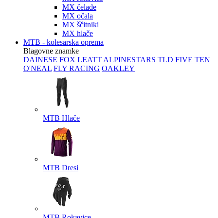
MX čelade
MX očala
MX ščitniki
MX hlače
MTB - kolesarska oprema
Blagovne znamke
DAINESE
FOX
LEATT
ALPINESTARS
TLD
FIVE TEN
O'NEAL
FLY RACING
OAKLEY
MTB Hlače
MTB Dresi
MTB Rokavice