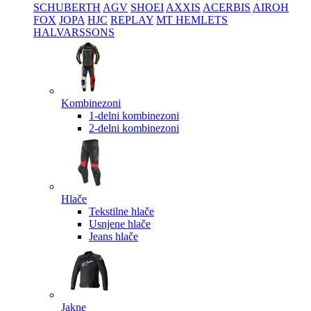
SCHUBERTH
AGV
SHOEI
AXXIS
ACERBIS
AIROH
FOX
JOPA
HJC
REPLAY
MT HEMLETS
HALVARSSONS
Kombinezoni
1-delni kombinezoni
2-delni kombinezoni
Hlače
Tekstilne hlače
Usnjene hlače
Jeans hlače
Jakne