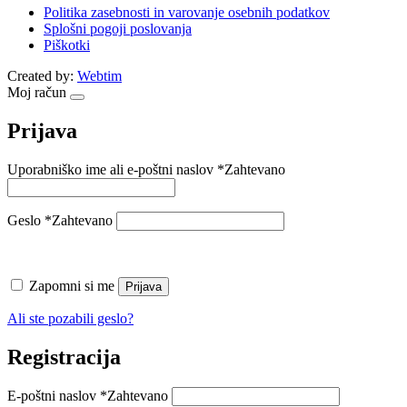
Politika zasebnosti in varovanje osebnih podatkov
Splošni pogoji poslovanja
Piškotki
Created by:
Webtim
Moj račun
Prijava
Uporabniško ime ali e-poštni naslov
*
Zahtevano
Geslo
*
Zahtevano
Zapomni si me
Prijava
Ali ste pozabili geslo?
Registracija
E-poštni naslov
*
Zahtevano