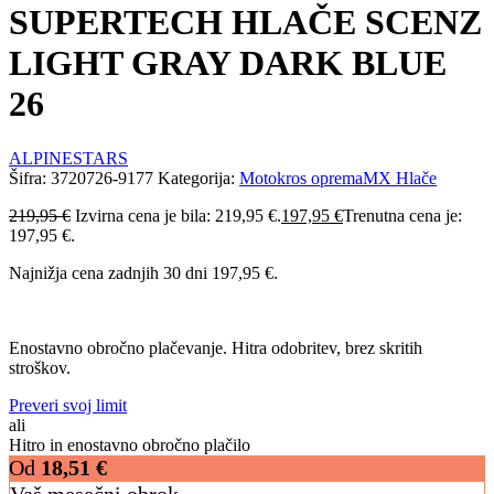
SUPERTECH HLAČE SCENZ
LIGHT GRAY DARK BLUE
26
ALPINESTARS
Šifra:
3720726-9177
Kategorija:
Motokros oprema
MX Hlače
219,95
€
Izvirna cena je bila: 219,95 €.
197,95
€
Trenutna cena je:
197,95 €.
Najnižja cena zadnjih 30 dni
197,95
€
.
Enostavno obročno plačevanje. Hitra odobritev, brez skritih
stroškov.
Preveri svoj limit
ali
Hitro in enostavno obročno plačilo
Od
18,51
€
Vaš mesečni obrok