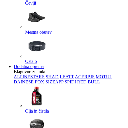
Čevlji
Mestna obutev
Ostalo
Dodatna oprema
Blagovne znamke
ALPINESTARS
SHAD
LEATT
ACERBIS
MOTUL
DAINESE
FOX
SIZZAPP
SPIDI
RED BULL
Olja in čistila