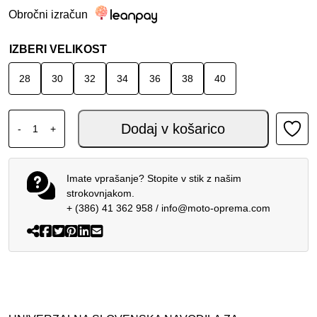
Obročni izračun
IZBERI VELIKOST
28
30
32
34
36
38
40
ALPINESTARS MX PANTS RACER PORTL PURPLE YELLOW
Dodaj v košarico
-
+
Imate vprašanje? Stopite v stik z našim
strokovnjakom.
+ (386) 41 362 958
/
info@moto-oprema.com