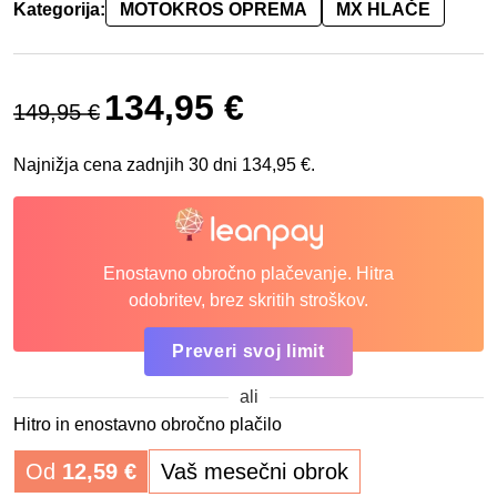
Kategorija:
MOTOKROS OPREMA
MX HLAČE
Izvirna cena je bila: 149,95 €.
Trenutna cena je: 134,95 €.
134,95
€
149,95
€
Najnižja cena zadnjih 30 dni
134,95
€
.
Enostavno obročno plačevanje. Hitra
odobritev, brez skritih stroškov.
Preveri svoj limit
ali
Hitro in enostavno obročno plačilo
Od
12,59
€
Vaš mesečni obrok