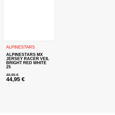
Ta izdelek ima več različic. Možnosti lahko izberete na stran
ALPINESTARS
ALPINESTARS MX
JERSEY RACER VEIL
BRIGHT RED WHITE
25
49,95
€
44,95
€
Izvirna cena je bila: 49,95 €.
Trenutna cena je: 44,95 €.