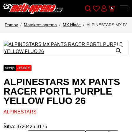
Wishlist
Cart
Išči
Account
Domov
Motokros oprema
MX Hlače
ALPINESTARS MX PAN
akcija
-
15,00
€
ALPINESTARS MX PANTS
RACER PORTL PURPLE
YELLOW FLUO 26
ALPINESTARS
Šifra:
3720426-3175