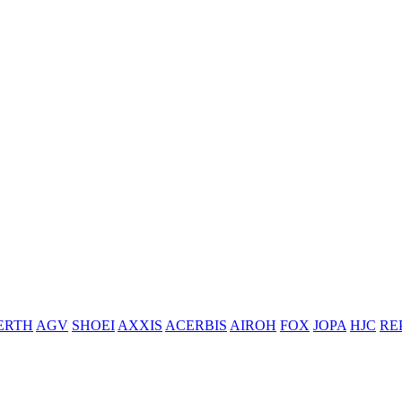
ERTH
AGV
SHOEI
AXXIS
ACERBIS
AIROH
FOX
JOPA
HJC
RE