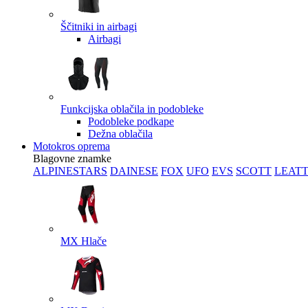
Ščitniki in airbagi
Airbagi
Funkcijska oblačila in podobleke
Podobleke podkape
Dežna oblačila
Motokros oprema
Blagovne znamke
ALPINESTARS
DAINESE
FOX
UFO
EVS
SCOTT
LEAT
MX Hlače