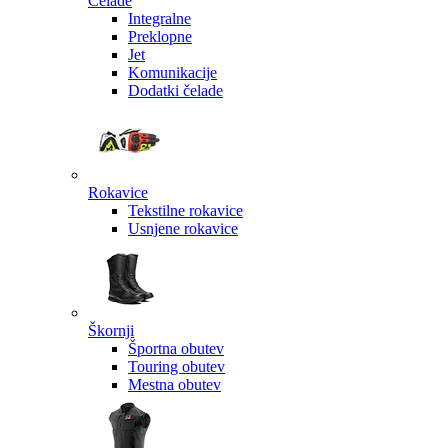
Čelade
Integralne
Preklopne
Jet
Komunikacije
Dodatki čelade
Rokavice
Tekstilne rokavice
Usnjene rokavice
Škornji
Športna obutev
Touring obutev
Mestna obutev