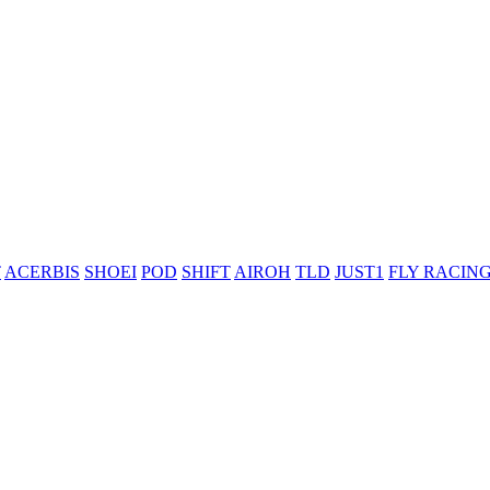
T
ACERBIS
SHOEI
POD
SHIFT
AIROH
TLD
JUST1
FLY RACIN