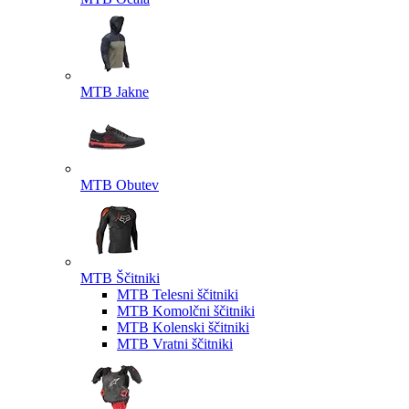
MTB Jakne
MTB Obutev
MTB Ščitniki
MTB Telesni ščitniki
MTB Komolčni ščitniki
MTB Kolenski ščitniki
MTB Vratni ščitniki