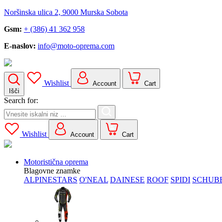
Noršinska ulica 2, 9000 Murska Sobota
Gsm:
+ (386) 41 362 958
E-naslov:
info@moto-oprema.com
Wishlist
Account
Cart
Išči
Search for:
Wishlist
Account
Cart
Motoristična oprema
Blagovne znamke
ALPINESTARS
O'NEAL
DAINESE
ROOF
SPIDI
SCHUB