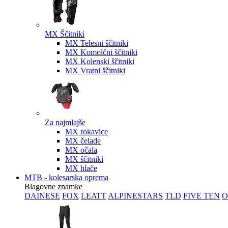
MX Ščitniki
MX Telesni ščitniki
MX Komolčni ščitniki
MX Kolenski ščitniki
MX Vratni ščitniki
Za najmlajše
MX rokavice
MX čelade
MX očala
MX ščitniki
MX hlače
MTB - kolesarska oprema
Blagovne znamke
DAINESE
FOX
LEATT
ALPINESTARS
TLD
FIVE TEN
O